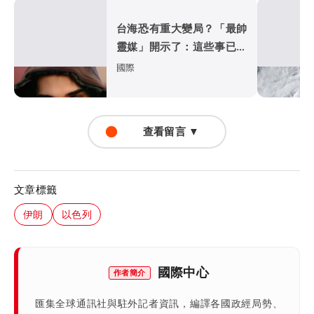
台海恐有重大變局？「最帥
靈媒」開示了：這些事已應
驗
國際
查看留言 ▼
文章標籤
伊朗
以色列
國際中心
作者簡介
匯集全球通訊社與駐外記者資訊，編譯各國政經局勢、