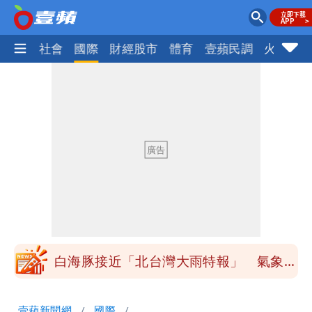
政治
社會
國際
財經股市
體育
壹蘋民調
火線話
姜厚任小24歲女友「舊身分」曝光！昔
交往3個月閃嫁農業處科長
柯文哲陪媽媽過父親節 分享「爸爸留給
我最重要的一課」
慈濟內部信流出！公開遭騙10億採購過
程
白海豚颱風來了！8地大雨特報 24小時
恐下500毫米
白海豚接近「北台灣大雨特報」 氣象
署：本島陸警機率低
男童躍下2.6米高台摔斷腳後跟 妹妹揭
壹蘋新聞網
國際