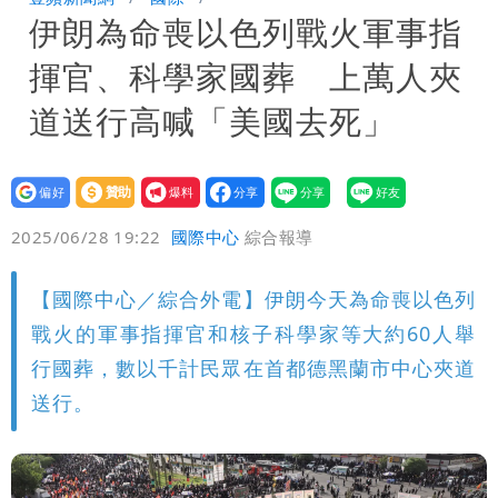
伊朗為命喪以色列戰火軍事指
原因「模仿超人力霸王」
原本對小S印象差 家長曝她「私下1舉
揮官、科學家國葬 上萬人夾
動」徹底改觀
姜厚任小24歲女友「舊身分」曝光！昔
道送行高喊「美國去死」
交往3個月閃嫁農業處科長
柯文哲陪媽媽過父親節 分享「爸爸留給
設為
贊助
我要
我最重要的一課」
偏好
壹蘋
爆料
2025/06/28 19:22
國際中心
綜合報導
【國際中心／綜合外電】伊朗今天為命喪以色列
戰火的軍事指揮官和核子科學家等大約60人舉
行國葬，數以千計民眾在首都德黑蘭市中心夾道
送行。