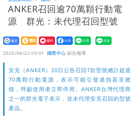
ANKER召回逾70萬顆行動電
每天看診到半夜
慈濟爆世紀大騙局 AIT發文高級酸！他
源 群光：未代理召回型號
笑：真的很會
白海豚大亂！航空66架次取消、船班39
航次停航
姜厚任不信嫩女友「辣手摧花」 創演藝
設為
贊助
我要
偏好
壹蘋
爆料
2025/06/22 09:01
國際中心
綜合報導
工會最遺憾1事
白海豚勾到「台灣陸地」了！雙眼牆旋
繞 路徑擺盪
特斯拉衝夜市…猛撞12車！民眾嚇「賓士
安克（ANKER）20日公告召回7款型號總計超過
70萬顆行動電源，表示可能引發過熱甚至燃
救好幾條人命」
他揭日本捐AZ疫苗秘辛「專為台生
燒，呼籲使用者立即停用。ANKER台灣代理商
之一的群光電子表示，並未代理安克召回的型號
產」：終還陳時中清白
白海豚「大轉彎」機率非常小！明強度有
產品。
變化
1元商品開搶！超市、量販週末優惠 父
親節吃牛排、海鮮