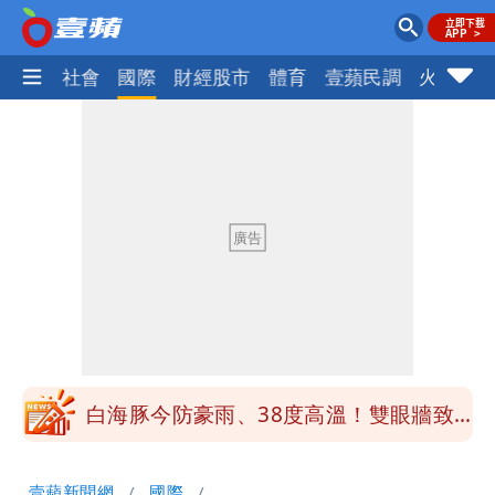
政治
社會
國際
財經股市
體育
壹蘋民調
火線話
白海豚「大轉彎」機率非常小！明強度有
變化
1元商品開搶！超市、量販週末優惠 父
親節吃牛排、海鮮
楊千霈一打二帶女兒出國 崩潰哭得極狼
狽
白海豚颱風來襲！北市開放3區疏散門紅
黃線停車
白海豚今防豪雨、38度高溫！雙眼牆致
「海豚跳」
名醫「掛蔣萬安布條」被出征！他大笑：
壹蘋新聞網
國際