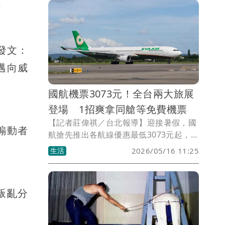
」
發文：
邁向威
國航機票3073元！全台兩大旅展
登場 1招爽拿同艙等免費機票
【記者莊偉祺／台北報導】迎接暑假，國
煽動者
航搶先推出各航線優惠最低3073元起，配
合全台兩大旅展登場，期間購買機票還有
生活
2026/05/16 11:25
機會抽中同艙等免費機票。同時，也與新
加坡旅遊局合作推廣，統計台人第一季入
境就增16%。
叛亂分