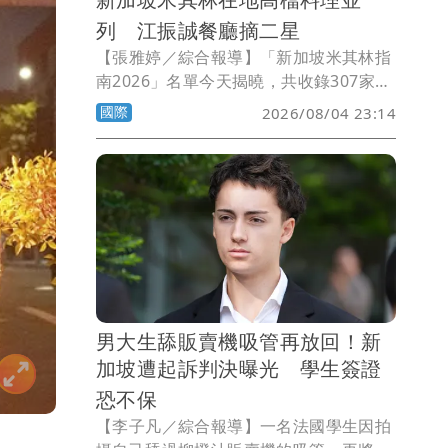
列 江振誠餐廳摘二星
【張雅婷／綜合報導】「新加坡米其林指
南2026」名單今天揭曉，共收錄307家餐
飲場所，其中3家摘下米其林三星、9家獲
國際
2026/08/04 23:14
米其林二星、33家獲米其林一星。其中，
由名廚江振誠帶領、坐落於新加坡萊佛士
酒店餐廳空間的1887 by André，獲得米
其林二星。
男大生舔販賣機吸管再放回！新
加坡遭起訴判決曝光 學生簽證
恐不保
【李子凡／綜合報導】一名法國學生因拍