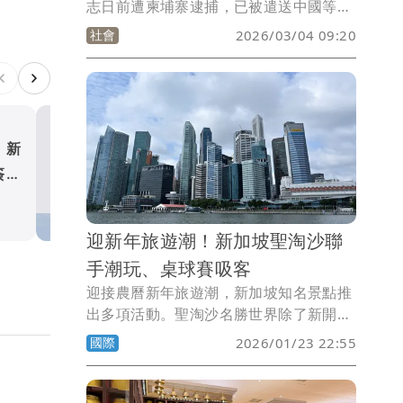
志日前遭柬埔寨逮捕，已被遣送中國等待
調查。北檢深入追查偵辦太子集團在台洗
社會
2026/03/04 09:20
錢、博弈等犯行，羈押在台核心幹部辜淑
雯等9人，多達百名被告及公司涉案，因
於押期將屆，北檢今天上午偵查終結，全
案依洗錢、賭博、組織犯罪等罪起訴62
人，包括未到案的集團首腦陳志、李添、
！新
輝達晶片走私案延燒新加坡
帳房陳秀玲(新加坡籍)以及曾管理台灣太
簽證
技CEO涉洗錢買14億豪宅
子不動產投資的主管張剛耀(新加坡籍)等3
人，另起訴13間涉案的成員公司，共24人
國際
緩起訴，全部都是網路工程師，僅雪茄館
迎新年旅遊潮！新加坡聖淘沙聯
老闆陳韋翔1人獲不起訴，此外，北檢還
通緝3名被告，包括天旭公司負責人、新
手潮玩、桌球賽吸客
加坡籍的楊星發等人。
迎接農曆新年旅遊潮，新加坡知名景點推
出多項活動。聖淘沙名勝世界除了新開業
飯店，還攜手潮玩品牌打造裝置藝術，與
國際
2026/01/23 22:55
世界桌球職業大聯盟合作舉辦賽事。藝術
科學博物館則推出巨幅昆蟲影像展，盼吸
引遊客駐足。