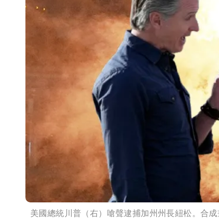
美國總統川普（右）嗆聲逮捕加州州長紐松。合成