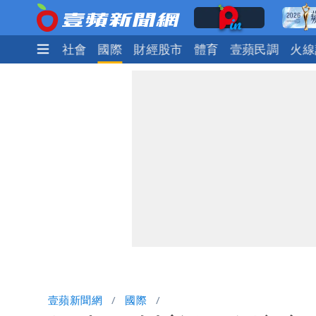
生活
政治
社會
國際
財經股市
體育
壹蘋民調
火線
壹蘋新聞網
國際