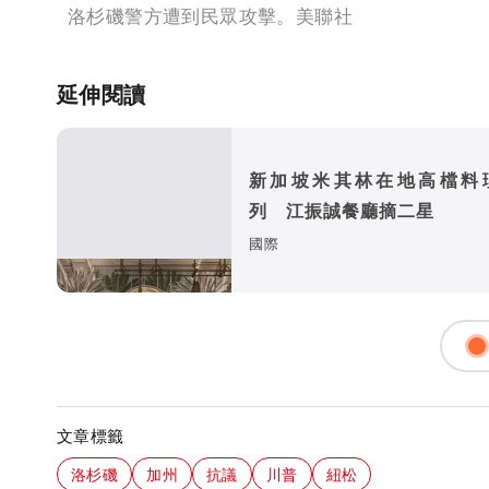
洛杉磯警方遭到民眾攻擊。美聯社
延伸閱讀
新加坡米其林在地高檔料
列 江振誠餐廳摘二星
國際
文章標籤
洛杉磯
加州
抗議
川普
紐松