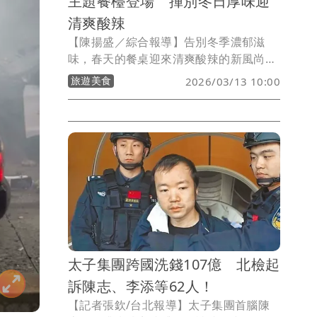
主題餐檯登場 揮別冬日厚味迎
清爽酸辣
【陳揚盛／綜合報導】告別冬季濃郁滋
味，春天的餐桌迎來清爽酸辣的新風尚。
位於捷運小巨蛋站旁的茹曦酒店Sunny
旅遊美食
2026/03/13 10:00
Buffet，即日起推出全新南洋主題餐檯，
以檸檬、香茅、魚露與椰奶等經典元素，
勾勒熱帶氣息，呈現多道道地南洋佳餚。
價格方面，假日下午茶每人1080元
+10%，平日午餐與晚餐每人1180元
+10%，週五晚餐及假日午、晚餐每人
1380元+10%。此外，餐廳為壽星準備專
屬優惠：當月壽星於平日午餐或晚餐用
餐，2人同行1人半價，4人同行1人免費，
無論年終聚會或慶生派對都相當合適。
太子集團跨國洗錢107億 北檢起
訴陳志、李添等62人！
【記者張欽/台北報導】太子集團首腦陳