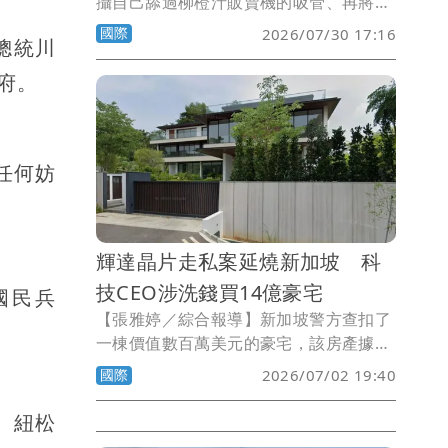
攝自己舔過柳橙汁販賣機的吸管、再將吸
管放回機器的影片，並上傳社群媒體，引
國際
2026/07/30 17:16
總統川
發外界譁然。今天該學生在新加坡法庭上
承認公共滋擾罪，被判罰款465美元（約
府。
1.5萬元台幣）。
任何妨
輝達晶片走私案延燒新加坡 科
技CEO涉洗錢買14億豪宅
國民兵
【張雅婷／綜合報導】新加坡警方查扣了
一棟價值數百萬美元的豪宅，該房產據稱
是以走私輝達（Nvidia）人工智慧（AI）
國際
2026/07/02 19:40
晶片所得收益購買。
。紐松