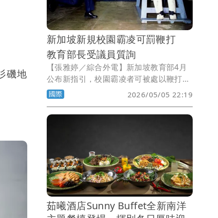
新加坡新規校園霸凌可罰鞭打
教育部長受議員質詢
【張雅婷／綜合外電】新加坡教育部4月
杉磯地
公布新指引，校園霸凌者可被處以鞭打懲
罰。但新加坡教育部長李智陞今天對國會
國際
2026/05/05 22:19
表示，這項處罰僅會作為最後手段，並配
合嚴格的保護措施。
茹曦酒店Sunny Buffet全新南洋