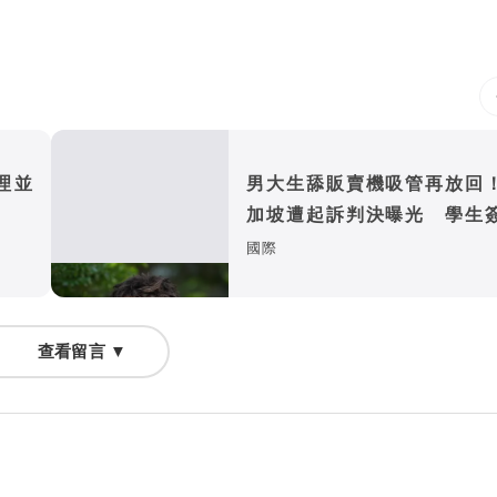
理並
男大生舔販賣機吸管再放回
加坡遭起訴判決曝光 學生
恐不保
國際
查看留言 ▼