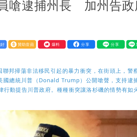
員嗆逮捕州長 加州告政
好
贊助壹蘋
我要爆料
因聯邦掃蕩非法移民引起的暴力衝突，在街頭上，警
總統川普（Donald Trump）公開嗆聲，支持逮
則以法律行動提告川普政府。種種衝突讓洛杉磯的情勢有如