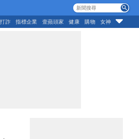
打詐
指標企業
壹蘋頭家
健康
購物
女神
10點強打