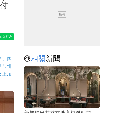
府
相關
新聞
察、國
捕加州
火上加
新加坡米其林在地高檔料理並