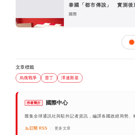
泰國「都市傳說」 實測後
說
國際
文章標籤
烏俄戰爭
普丁
澤連斯基
國際中心
作者簡介
匯集全球通訊社與駐外記者資訊，編譯各國政經局勢、
訂閱 RSS
更多文章
|