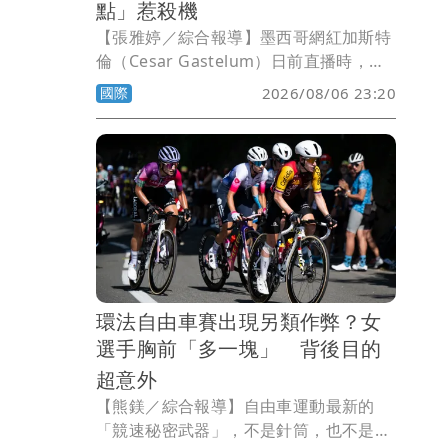
點」惹殺機
【張雅婷／綜合報導】墨西哥網紅加斯特
倫（Cesar Gastelum）日前直播時，竟
在鏡頭前遭摩托車騎士近距離槍殺身亡，
國際
2026/08/06 23:20
驚悚一幕被數十萬名粉絲目睹。當局表
示，加斯特倫曾在社群媒體提及犯罪集
團，疑似因此惹上殺機。
環法自由車賽出現另類作弊？女
選手胸前「多一塊」 背後目的
超意外
【熊鎂／綜合報導】自由車運動最新的
「競速秘密武器」，不是針筒，也不是禁