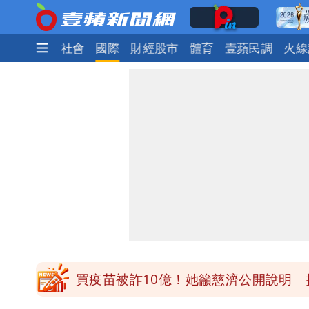
生活
政治
社會
國際
財經股市
體育
壹蘋民調
火線
慈濟被騙10億！陳時中一語成讖 王
白海豚今下午2點半發海警！陸警機率
關之琳爆「奶孫戀」愛上小36歲男模 
兆基風暴｜前董座李建成今被檢調約談
買疫苗被詐10億！她籲慈濟公開說明