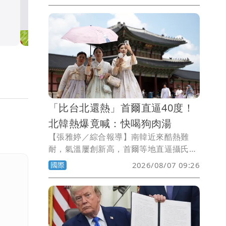
萬病例 寄生蟲污染惹禍（
病例，感染人數破2萬例，甚至已傳出死
亡案例。調查發現，不少患者發病前曾食
10點強打）
國際
用生鮮蔬菜，其中結球萵苣（美生菜）、
巴西里，以及台灣人熟悉的香菜，都被列
為可能污染來源。
「比台北還熱」首爾直逼40度！
北韓熱爆竟喊：快喝狗肉湯
【張雅婷／綜合報導】南韓近來酷熱難
耐，氣溫屢創新高，首爾等地直逼攝氏40
度，媒體不忘拿來與台灣比較「比台北還
國際
2026/08/07 09:26
熱」；北韓高溫更有過之而無不及，官媒
建議民眾吃狗肉湯對抗酷暑，不過一般人
恐怕吃不起。