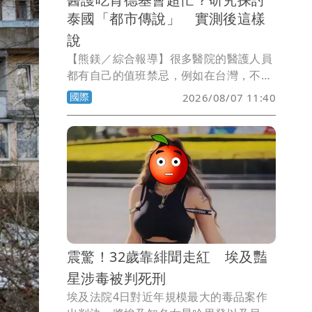
泰國「都市傳說」 實測後這樣
說
【熊鎂／綜合報導】很多醫院的醫護人員
都有自己的值班禁忌，例如在台灣，不少
醫護認為值班時收到鳳梨或鳳梨酥，可能
國際
2026/08/07 11:40
會忙到不可開交；而在泰國，流傳多年的
醫院「都市傳說」則與肯德基炸雞有關，
據說醫護只要值班時吃了肯德基，當天就
會忙到厭世。
震驚！32歲靠緋聞走紅 埃及豔
星涉毒被判死刑
埃及法院4日對近年規模最大的毒品案作