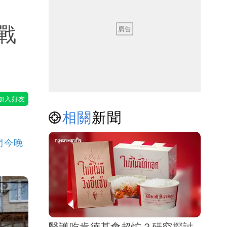
戰
相關
新聞
間今晚
醫護吃肯德基會超忙？研究探討