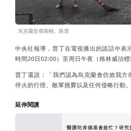
烏克蘭首都基輔。路透
中央社報導，普丁在電視播出的談話中表示
時間20日02:00）至周日午夜（格林威治
普丁還說：「我們認為烏克蘭會仿效我方
停火的行徑、敵軍挑釁以及任何侵略行動
延伸閱讀
醫護吃肯德基會超忙？研究