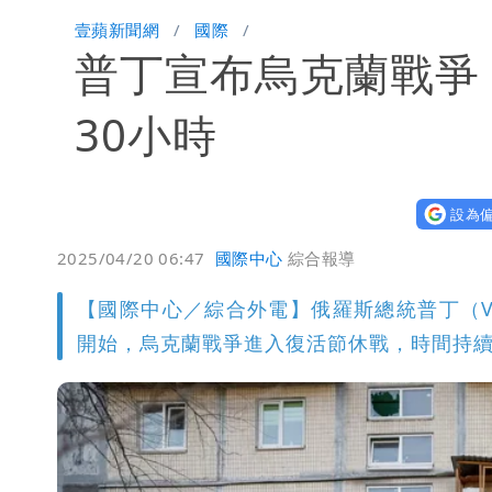
蔡英文變「台東蔡主委」嚇壞一堆人！
壹蘋新聞網
國際
普丁宣布烏克蘭戰爭
白海豚颱風攪局父親節！明雨量「紅
女律師詐慈濟10億 坐擁232公斤黃
30小時
明金成離世留下雙胞胎 4歲兒與老師
設為偏
演習登場！搭雙鐵、航班3大注意事項
2025/04/20 06:47
國際中心
綜合報導
慈濟遭詐10.6億！網紅揪聲明「疑點
【國際中心／綜合外電】俄羅斯總統普丁（Vla
蔣萬安民調只贏5％「現任優勢去哪？
開始，烏克蘭戰爭進入復活節休戰，時間持
97萬網紅「肥大叔」驚傳猝逝！最後
慈濟被騙10億！陳時中一語成讖 王