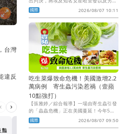
出判決，將埃及知名女星哈里發以及另外
12名被告判處死刑。此案不僅震撼埃及社
國際
2026/08/07 10:11
會，也再次凸顯埃及對毒品犯罪「零容
忍」的嚴厲政策。
，台灣
能違反
吃生菜爆致命危機！美國激增2.2
萬病例 寄生蟲污染惹禍（壹蘋
10點強打）
【張雅婷／綜合報導】一場由寄生蟲引發
的「蟲蟲危機」正在美國蔓延！今年5月
中旬起，因感染「環孢子蟲症」
國際
2026/08/07 09:50
（Cyclosporiasis）而腹瀉不止的病例持
及豔
吃生菜爆致命危機！美國激增2
續攀升，截至8月初，全美已有47州通報