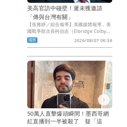
美高官訪中碰壁！遲未獲邀請
「傳與台灣有關」
【張雅婷／綜合報導】美國媒體報導，美
國戰爭部次長柯伯吉（Elbridge Colby）
希望訪問中國，不過卻因為北京不滿美國
國際
2026/08/07 06:36
去年批准的對台軍售案，遲遲未提出邀
請。
50萬人直擊爆頭瞬間！墨西哥網
紅直播到一半被殺了 疑「這