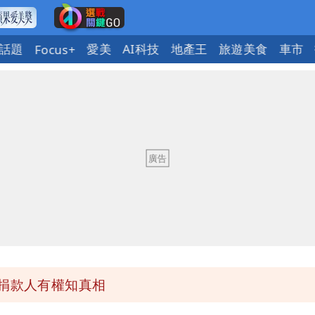
話題
愛美
AI科技
地產王
旅遊美食
車市
Focus+
必勝：時間久看出睿智
最高是這縣市
她親發聲回應了
 最快今晚移送北檢複訊
 捐款人有權知真相