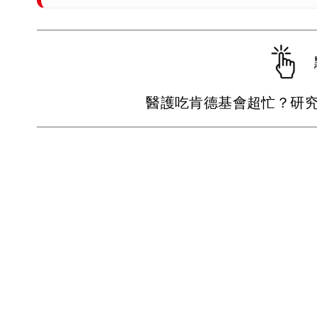
醫護吃肯德基會超忙？研