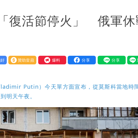
他驚：戰局變五五波
「復活節停火」 俄軍休
到發紫」
金仍接案！同業酸：我輩楷模
一段對話催淚
好
贊助壹蘋
我要爆料
快看
重重」 1細節避而不談
dimir Putin）今天單方面宣布，從莫斯科當地時
」媒體人嘆：真的該緊張了
續到明天午夜。
身影曝 網驚覺不對
必勝：時間久看出睿智