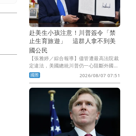
赴美生小孩注意！川普簽令「禁
止生育旅遊」 這群人拿不到美
國公民
【張雅婷／綜合報導】儘管遭最高法院裁
定違法，美國總統川普仍一心阻斷外國人
赴美生「美國寶寶」的漏洞，今天連簽2
國際
2026/08/07 07:51
道行政命令禁止「生育旅遊」，同時擴大
不適用出生公民權的外國人範圍。