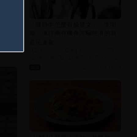
「陳時中怎麼有臉發文」 李明
應該是
璇：讓詐團有機會詐騙慈濟的就
沒拍到
是民進黨
【劉育良／綜合報導】慈濟基金會採購
BNT疫苗遭詐騙10.6億元，彰化律師公會
前理事長陳昱瑄等人被起訴，時任衛福部
政治
2026/08/07 16:17
長陳時中當年多次提醒慎防疫苗掮客，如
今引發熱議，他要當初抹黑執政、防疫團
隊的人道歉。國民黨台北市議員參選人李
明璇抨擊，慈濟之所以會被詐騙，就是民
進黨讓詐騙集團有機會發國難財，「陳時
中你怎麼有臉發文？該道歉的是你們
吧？」