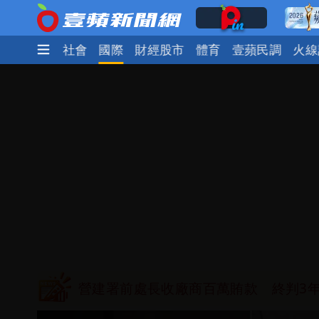
生活
政治
社會
國際
財經股市
體育
壹蘋民調
火線
高鐵「半導體列車」開跑！1招可拿優
慈濟買BNT遭詐10億元 蔡英文：政
買BNT疫苗被詐10億元 慈濟3點聲
「陳時中怎麼有臉發文」 李明璇：讓
營建署前處長收廠商百萬賄款 終判3年