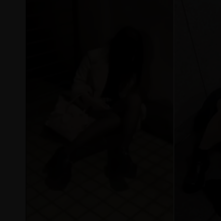
高鐵「半導體列車」開跑！1招可拿優
慈濟買BNT遭詐10億元 蔡英文：政