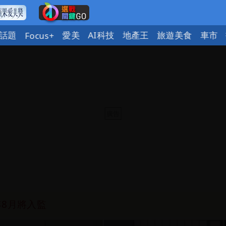
話題
愛美
AI科技
地產王
旅遊美食
車市
Focus+
惠券
府很多謹慎判斷當時未被理解
明：不排除民事訴訟求償
詐團有機會詐騙慈濟的就是民進黨
8月將入監