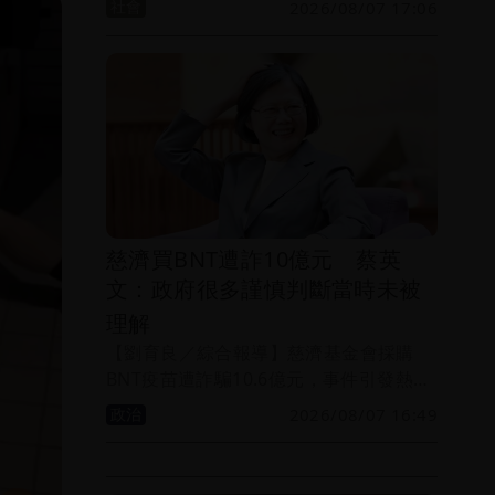
社會
2026/08/07 17:06
兒童職業體驗館「KidZania」工區，疑因
天花板及施工鷹架固定不牢，施工期間突
然整片崩塌墜落，造成一名65歲婦人遭掉
落物波及，後腦受傷送醫。台北市建管處
表示，將依違反建築法對使用人（百貨公
司）開罰最高30萬元並要求限期改善。
慈濟買BNT遭詐10億元 蔡英
文：政府很多謹慎判斷當時未被
理解
【劉育良／綜合報導】慈濟基金會採購
BNT疫苗遭詐騙10.6億元，事件引發熱
議，前總統蔡英文表示，「危機來臨時，
政治
2026/08/07 16:49
人民不必相信任何一個政黨，但務必要相
信專業。」