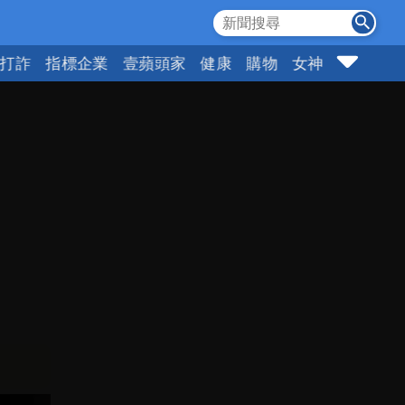
打詐
指標企業
壹蘋頭家
健康
購物
女神
10點強打