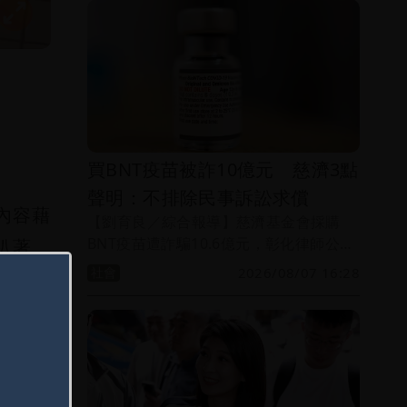
買BNT疫苗被詐10億元 慈濟3點
聲明：不排除民事訴訟求償
內容藉
【劉育良／綜合報導】慈濟基金會採購
BNT疫苗遭詐騙10.6億元，彰化律師公會
趴著、
前理事長陳昱瑄等17人昨被起訴。慈濟基
社會
2026/08/07 16:28
金會今天透過委任律師發表聲明，將配合
法院審理，不排除提民事訴訟求償，捍衛
自外出
慈濟基金會及社會捐款大眾的權益。