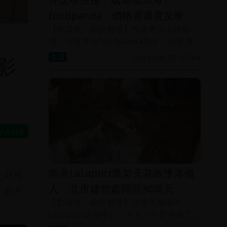
foodpanda：價格需適度反映
【劉育良／綜合報導】外送專法上路兩
周，外送平台foodpanda指出，外送員
每單基本報酬平均增加38%，平台成本增
生活
2026/08/07 17:44
影
幅高達32%，「未來價格機制需適度反
映」。
南港LaLaport鷹架天花板墜落傷
在城市
人 北市建管處開罰30萬元
」影片
【劉育良／綜合報導】台北市南港區
LaLaport購物中心，今天下午驚傳施工公
安意外！館內5樓正在裝修中的日本知名