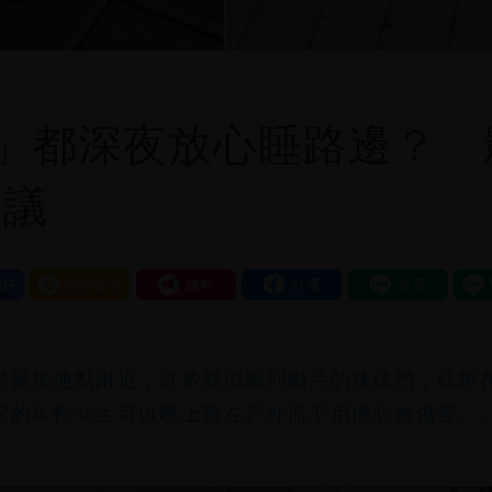
」都深夜放心睡路邊？ 
熱議
好
贊助壹蘋
我要爆料
鶯聚集地點附近，許多疑似喝到斷片的辣妹們，就睡
家的年輕女生可以晚上睡在戶外而不用擔心被傷害。