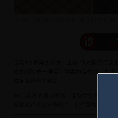
記錄日本街頭斷片辣妹的影片，近日在社群引發日
這段1分多鐘的影片，上傳2天就吸引了超過
由夜間站成一排等待嫖客的流鶯們，來帶
或倒著睡覺的辣妹。
po出影片的網友表示，這些女生應該都
相對來說就比較危險了，她們竟然敢晚上