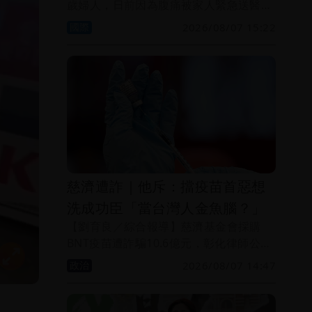
歲婦人，日前因為腹痛被家人緊急送醫檢
查，結果才得知自己竟然懷孕了，而且一
國際
2026/08/07 15:22
小時後就順利產下女嬰。夫婦倆從一開始
的「不敢相信」，到出現抗拒心理，如今
則對小女兒愛不釋手。
慈濟遭詐｜他斥：擋疫苗首惡想
洗成功臣「當台灣人金魚腦？」
【劉育良／綜合報導】慈濟基金會採購
BNT疫苗遭詐騙10.6億元，彰化律師公會
前理事長陳昱瑄等人被起訴，時任衛福部
政治
2026/08/07 14:47
長陳時中今要當初抹黑執政、防疫團隊的
人道歉。名嘴謝寒冰抨擊，陳時中當年就
是擋疫苗的首惡之一，如今卻想洗成功