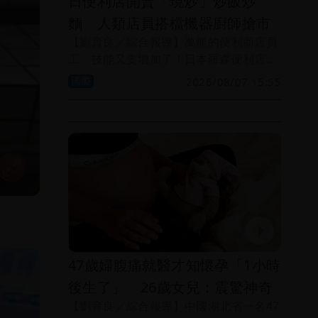
日便利店開賣「現炒」炒飯炒
麵 人類店員搭檔機器廚師搶市
【劉育良／綜合報導】萬能的便利商店員
工，技能又要增加了！日本羅森便利店推
出「現炒」的炒飯、炒麵等料理，由人類
國際
2026/08/07 15:55
店員和機器人I-Robo 2合作完成。
47歲婦腹痛就醫才知懷孕「1小時
後生了」 26歲女兒：震驚神奇
【劉育良／綜合報導】中國湖北省一名47