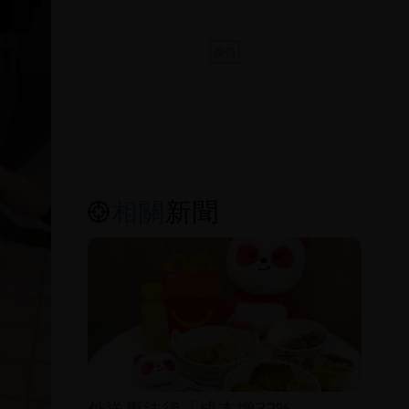
相關
新聞
外送專法後「成本增32%」