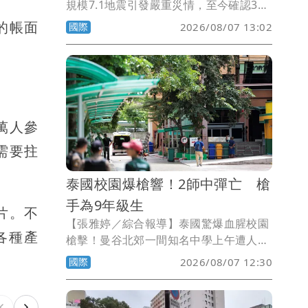
規模7.1地震引發嚴重災情，至今確認38
人喪命，網路瘋傳影片，某醫院手術時突
的帳面
國際
2026/08/07 13:02
遇地震搖晃，醫護人員連站都站不穩，卻
奮不顧身用身體保護病人，感動5000萬網
友。
萬人參
需要拄
泰國校園爆槍響！2師中彈亡 槍
手為9年級生
片。不
【張雅婷／綜合報導】泰國驚爆血腥校園
各種產
槍擊！曼谷北郊一間知名中學上午遭人持
槍掃射，2名教師當場身亡，凶嫌被爆是
國際
2026/08/07 12:30
學生，甚至還與趕來的警方駁火，目前現
場仍一片混亂。