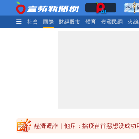
生活
政治
社會
國際
財經股市
體育
壹蘋民調
火線
「民間買到1500萬劑BNT補疫苗缺
47歲婦腹痛就醫才知懷孕「1小時後生
白海豚進逼！明日降雨熱區曝 今現37
白海豚增強了！首波海警範圍曝光
慈濟遭詐｜他斥：擋疫苗首惡想洗成功