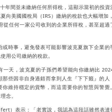
前的十年間並未繳納任何所得稅，這顯示當初的投資
向美國國稅局（IRS）繳納的稅款也大幅增加，2
國政府從任何一家公司收到的企業所得稅，甚至超過
治或時事，避免發表可能影響波克夏旗下企業的
地使用公司繳納的稅款。
總有一天，波克夏的子孫們希望能向你繳納比 202
顧那些因非自身過錯而拿到人生『下下籤』的人
要你維持穩定的貨幣
，而這需要你的智慧與警覺
黨理念。
hy Seifert）表示：「老實說，我認為這段話雖然表