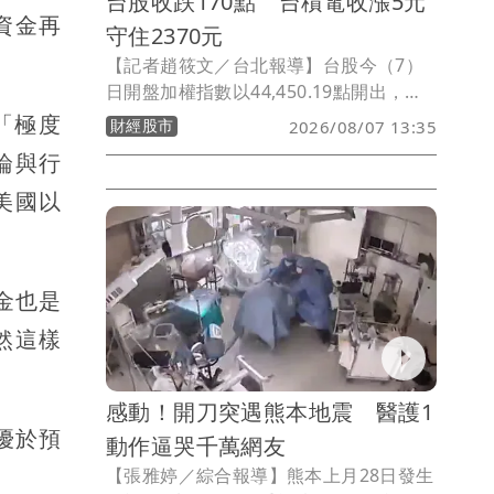
台股收跌170點 台積電收漲5元
資金再
守住2370元
【記者趙筱文／台北報導】台股今（7）
日開盤加權指數以44,450.19點開出，上
漲53.49點，隨後買盤進場，指數一度衝
他「極度
財經股市
2026/08/07 13:35
上44,801.27點，大漲404.57點，早盤延
論與行
續反彈走勢。
美國以
現金也是
然這樣
感動！開刀突遇熊本地震 醫護1
仍優於預
動作逼哭千萬網友
【張雅婷／綜合報導】熊本上月28日發生