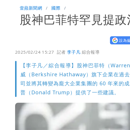
肥大叔猝逝！競爭對手「丟丟妹」13字
壹蘋新聞網
國際
股神巴菲特罕見提政
Uber Eats違法偷錢！外送員得自己
「民間買到1500萬劑BNT補疫苗缺
設為偏
47歲婦腹痛就醫才知懷孕「1小時後生
2025/02/24 15:27
記者
李子凡
綜合報導
【李子凡／綜合報導】股神巴菲特（Warren
威（Berkshire Hathaway）旗下
司並將其轉變為龐大企業集團的 60 年來
普（Donald Trump）提供了一些建議。