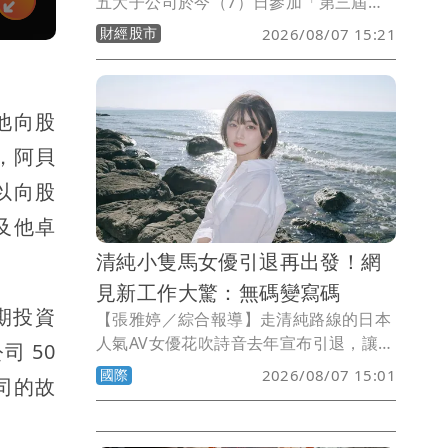
五大子公司於今（7）日參加「第三屆高
齡健康產業博覽會」，現場以寓教於樂
財經股市
2026/08/07 15:21
「國泰遊樂場」為主題，首度規劃沙龍講
座，搭配健康操及好禮，將健康管理、交
通安全、安養信託及退休理財等嚴肅議
他向股
題，轉化成貼近日常生活的趣味體驗。
，阿貝
以向股
及他卓
清純小隻馬女優引退再出發！網
見新工作大驚：無碼變寫碼
長期投資
【張雅婷／綜合報導】走清純路線的日本
人氣AV女優花吹詩音去年宣布引退，讓不
司 50
少粉絲悵然若失，不料今天她突然宣布程
國際
2026/08/07 15:01
司的故
式設計師的新工作，讓一票網友跌破眼
鏡。