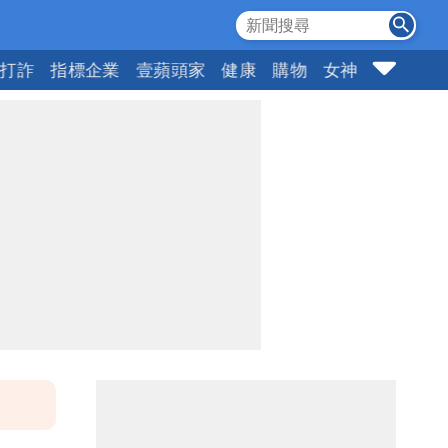
打詐
指標企業
壹蘋頭家
健康
購物
女神
10點強打