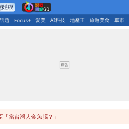
話題
愛美
AI科技
地產王
旅遊美食
車市
Focus+
口」 徐巧芯：民進黨當年刻意阻擋
了」 26歲女兒：震驚神奇
度焚風
臣「當台灣人金魚腦？」