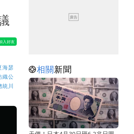
議
相關
新聞
夏海瑟
紡織公
總統川
天價！日本4月30日砸6.2兆日圓