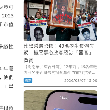
決策可
023
了市值
比黑幫還恐怖！43名學生集體失
爭議性
蹤 極惡黑心政客恐涉「器官」
買賣
【周恩華／綜合外電】12年前，43名年輕
4 年還
力壯的墨西哥農村師範學生在前往抗議政
，他們
府貪腐無能的途中，遭到警察攔下，警方
國際
2026/08/07 15:00
當場打死了6名目擊者，至於這43名學生
。」巴
則被帶走後就此失蹤。12年來，學生家長
苦尋不果，甚至有人向勢力龐大的黑幫詢
問，是否涉及器官買賣，但黑幫堅決否
達得很微
認。墨西哥當局今天逮捕時任州長阿基