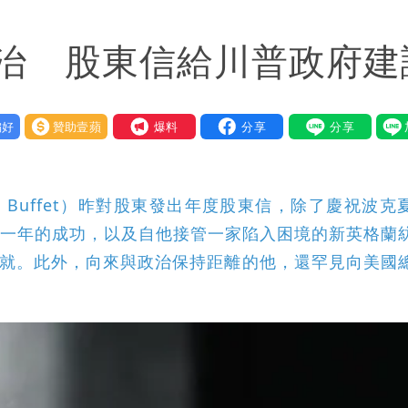
悼念
治 股東信給川普政府建
檢舉 停用誰負責？
口」 徐巧芯：民進黨當年刻意阻擋
好
贊助壹蘋
我要爆料
了」 26歲女兒：震驚神奇
 Buffet）昨對股東發出年度股東信，除了慶祝波克
企業在過去一年的成功，以及自他接管一家陷入困境的新英格蘭
的成就。此外，向來與政治保持距離的他，還罕見向美國