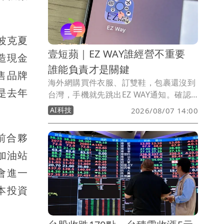
瑞，並指控涉及當時「國家機器」的政、
軍、警聯合犯罪。
年波克夏
壹短蘋｜EZ WAY誰經營不重要
創造現金
誰能負責才是關鍵
售品牌
海外網購買件衣服、訂雙鞋，包裹還沒到
乎是去年
台灣，手機就先跳出EZ WAY通知。確認
貨物名稱、申報金額，再按下「申報相
AI科技
2026/08/07 14:00
符」，對許多網購族來說早已習以為常。
但直到近期爭議浮上檯面，不少人才注意
從前合夥
到，EZ WAY並不是由財政部關務署開發
車加油站
及營運。
會進一
本投資