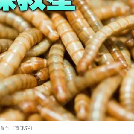
攝自《電訊報》