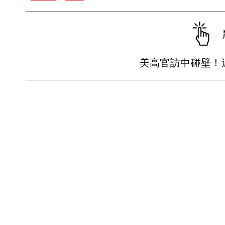
美高官訪中碰壁！