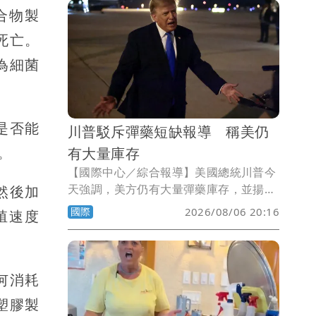
合物製
死亡。
為細菌
是否能
川普駁斥彈藥短缺報導 稱美仍
。
有大量庫存
【國際中心／綜合報導】美國總統川普今
天強調，美方仍有大量彈藥庫存，並揚言
然後加
追究散布美國彈藥短缺說法者的法律責
國際
2026/08/06 20:16
殖速度
任。
何消耗
塑膠製