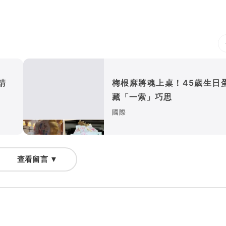
邀請
梅根麻將魂上桌！45歲生日
藏「一索」巧思
國際
查看留言 ▼