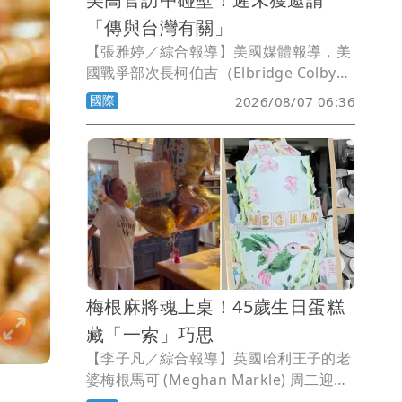
「傳與台灣有關」
【張雅婷／綜合報導】美國媒體報導，美
國戰爭部次長柯伯吉（Elbridge Colby）
希望訪問中國，不過卻因為北京不滿美國
國際
2026/08/07 06:36
去年批准的對台軍售案，遲遲未提出邀
請。
梅根麻將魂上桌！45歲生日蛋糕
藏「一索」巧思
【李子凡／綜合報導】英國哈利王子的老
婆梅根馬可 (Meghan Markle) 周二迎來
45歲生日，不僅在社群平台分享自己躍入