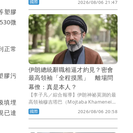
國際
2026/08/06 21:47
戶外泳池的照片，感謝粉絲送上祝福，好
等塑膠
友更特別準備一款以麻將為主題的雙層蛋
糕，向她長年熱愛的休閒活動致敬。
30微
到正常
伊朗總統辭職相逼才約見？密會
塑膠污
最高領袖「全程摸黑」 離場問
幕僚：真是本人？
【李子凡／綜合報導】伊朗神祕莫測的最
圾填埋
高領袖穆吉塔巴（Mojtaba Khamenei）
行蹤極度隱密，就連伊朗總統裴澤斯基安
國際
2026/08/06 20:58
現已達
（Masoud Pezeshkian），也不確定自
己是否真的曾在一輛昏暗轎車後座與他單
獨會面。