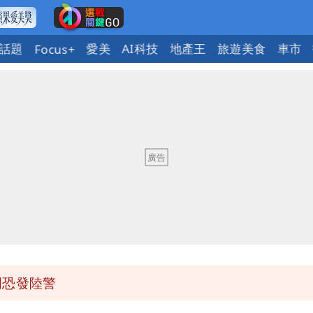
話題
愛美
AI科技
地產王
旅遊美食
車市
Focus+
明恐發陸警
可能籠罩4縣市
風雨最大
2人身體卻僵硬」
明恐發陸警