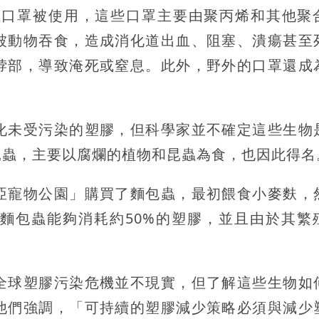
次性口罩被使用，這些口罩主要由聚丙烯和其他聚
被動物吞食，造成消化道出血、阻塞、潰瘍甚至
脖部，導致淹死或窒息。此外，野外的口罩還成
化未受污染的塑膠，但科學家並不確定這些生物
昆蟲，主要以腐爛的植物和昆蟲為食，也因此得名
亞寵物公園」購買了麵包蟲，最初餵食小麥麩，
麵包蟲能夠消耗約50%的塑膠，並且由於其繁
全球塑膠污染危機並不現實，但了解這些生物如
他們強調，「可持續的塑膠減少策略必須與減少