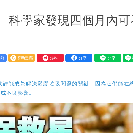
可能籠罩4縣市
 科學家發現四個月內可
好
贊助壹蘋
我要爆料
或許能成為解決塑膠垃圾問題的關鍵，因為它們能在
造成不良影響。