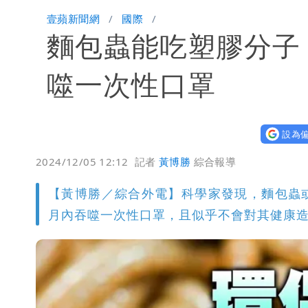
白海豚路徑「搖擺」 暴風圈估擦沿岸！
壹蘋新聞網
國際
麵包蟲能吃塑膠分子
噬一次性口罩
設為偏
2024/12/05 12:12
記者
黃博勝
綜合報導
【黃博勝／綜合外電】科學家發現，麵包蟲
月內吞噬一次性口罩，且似乎不會對其健康