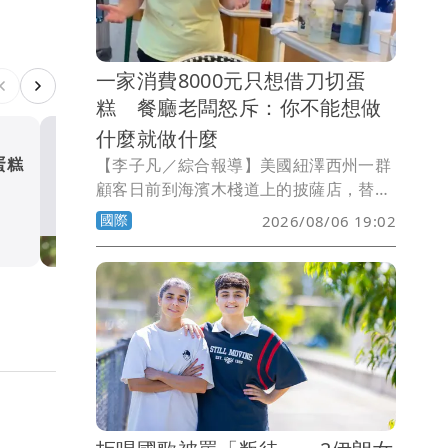
一家消費8000元只想借刀切蛋
糕 餐廳老闆怒斥：你不能想做
什麼就做什麼
【李子凡／綜合報導】美國紐澤西州一群
蛋糕
伊朗總統辭職相逼才約見？
顧客日前到海濱木棧道上的披薩店，替5
最高領袖「全程摸黑」 離
歲男童慶祝生日，沒想到用餐後向店家借
國際
幕僚：真是本人？
2026/08/06 19:02
國際
刀切蛋糕，竟遭老闆當場怒斥。雙方爭執
影片曝光後迅速在社群媒體瘋傳，也引發
網友對店家處理方式的激烈討論。