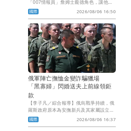
「007情報員」詹姆士龐德角色，讓他隸
屬的英國「軍情六處」（MI6）名滿天
國際
2026/08/06 16:50
下。根據一項調查，來自歐洲25個國家約
60名受訪從業人員認為，歐洲各情報安全
機關之中，MI6整體能力最佳，可謂歐洲
最強大的對外情報機關。
俄軍陣亡撫恤金變詐騙獵場
「黑寡婦」閃婚送夫上前線領鉅
款
【李子凡／綜合報導】俄烏戰爭持續，俄
羅斯政府原本為安撫新兵及其家屬設立的
陣亡撫恤制度，如今卻被不法分子盯上。
國際
2026/08/06 16:37
美國CNN報導，俄國近年接連爆出所謂