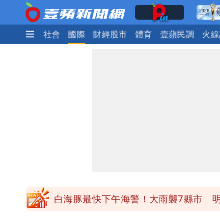
生活
政治
社會
國際
財經股市
體育
壹蘋民調
火線
白海豚最快下午海警！大雨襲7縣市 
白海豚路徑「搖擺」 暴風圈估擦沿岸！
白海豚4個關鍵時間點！專家：明晚起
老公外遇修復內幕！欣西亞曬牽手照「
白海豚最快下午海警！大雨襲7縣市 