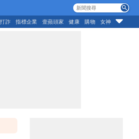
打詐
指標企業
壹蘋頭家
健康
購物
女神
10點強打