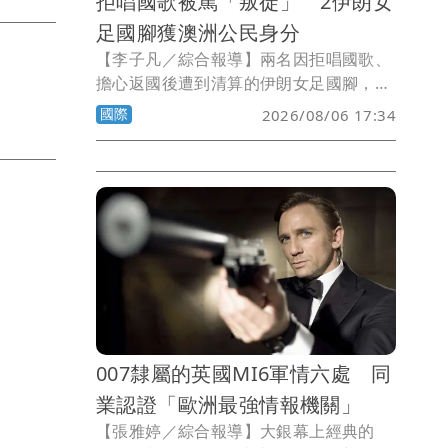
拒唱國歌被罵「叛徒」 2伊朗女
足國腳獲澳洲公民身分
【李子凡／綜合報導】兩名因拒唱國歌、
擔心返國後遭到清算的伊朗女足國腳，已
在澳洲展開新人生。34歲的拉梅扎尼薩德
國際
2026/08/06 17:34
（Atefeh Ramezanisadeh）與22歲的帕
桑迪德（Fatemeh Pasandideh），周三
在昆士蘭州布里斯本宣誓入籍，正式取得
澳洲公民身分。
007隸屬的英國MI6軍情六處 同
業認證「歐洲最強情報機關」
【張雅婷／綜合報導】大銀幕上經典的