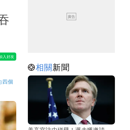
吞
相關
新聞
約四個
美高官訪中碰壁！遲未獲邀請