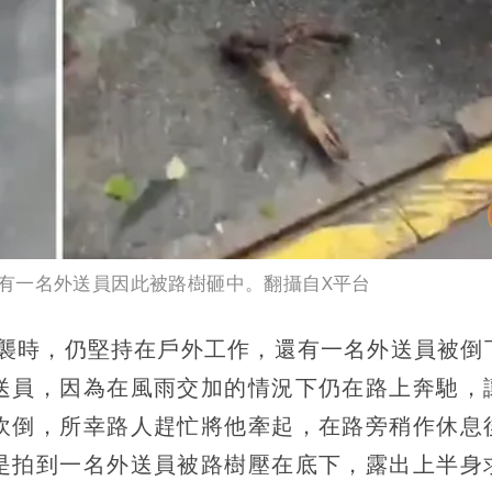
有一名外送員因此被路樹砸中。翻攝自X平台
來襲時，仍堅持在戶外工作，還有一名外送員被倒
送員，因為在風雨交加的情況下仍在路上奔馳，
吹倒，所幸路人趕忙將他牽起，在路旁稍作休息
是拍到一名外送員被路樹壓在底下，露出上半身