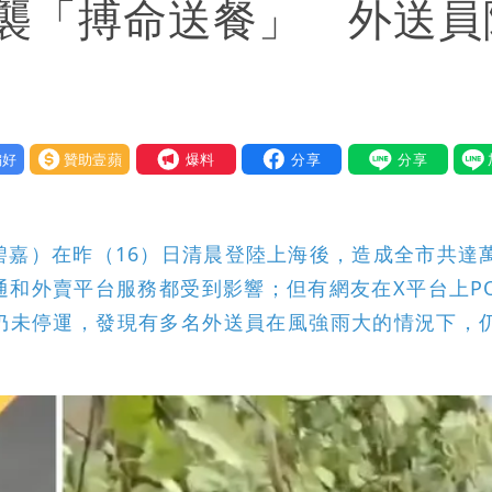
襲「搏命送餐」 外送員
好
贊助壹蘋
我要爆料
碧嘉）在昨（16）日清晨登陸上海後，造成全市共達
通和外賣平台服務都受到影響；但有網友在X平台上P
仍未停運，發現有多名外送員在風強雨大的情況下，