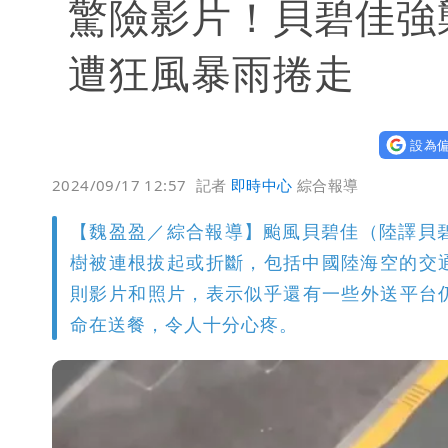
驚險影片！貝碧佳強
遭狂風暴雨捲走
設為偏
2024/09/17 12:57
記者
即時中心
綜合報導
【魏盈盈／綜合報導】颱風貝碧佳（陸譯貝
樹被連根拔起或折斷，包括中國陸海空的交
則影片和照片，表示似乎還有一些外送平台
命在送餐，令人十分心疼。