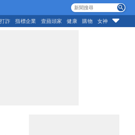
打詐
指標企業
壹蘋頭家
健康
購物
女神
10點強打