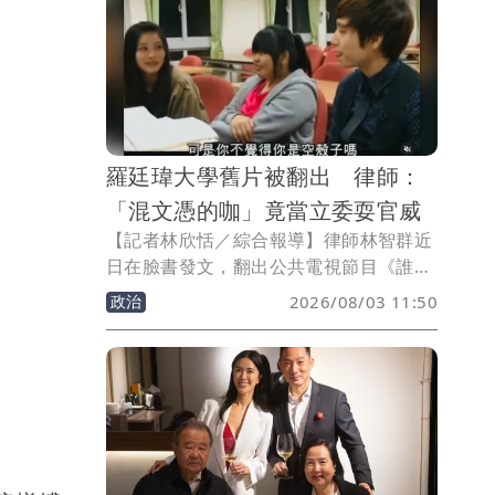
分享自己也成功拿到錢母。
羅廷瑋大學舊片被翻出 律師：
「混文憑的咖」竟當立委耍官威
【記者林欣恬／綜合報導】律師林智群近
日在臉書發文，翻出公共電視節目《誰來
晚餐》過去曾拍攝國民黨立委羅廷瑋的內
政治
2026/08/03 11:50
容，批評羅廷瑋的大學求學經歷及問政表
現，直言對方是「混文憑的咖」，卻一路
當選台中市議員、立法委員。他更諷刺表
示，「真的是感謝台中市民的水準」，讓
這樣的咖在國會耍官威。