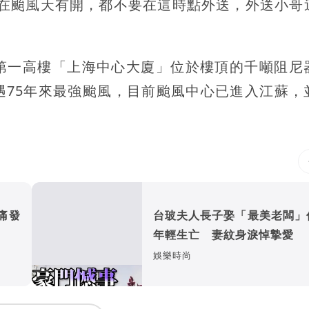
台在颱風天有開，都不要在這時點外送，外送小哥
第一高樓「上海中心大廈」位於樓頂的千噸阻尼
遇75年來最強颱風，目前颱風中心已進入江蘇，
痛發
台玻夫人長子娶「最美老闆」
年輕生亡 妻紋身淚悼摯愛
娛樂時尚