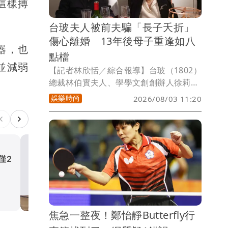
這樣搏
台玻夫人被前夫騙「長子夭折」
傷心離婚 13年後母子重逢如八
器，也
點檔
並減弱
【記者林欣恬／綜合報導】台玻（1802）
總裁林伯實夫人、學學文創創辦人徐莉
玲，近日傳出長子徐子翔今年初不幸離
娛樂時尚
2026/08/03 11:20
世，令人唏噓。而鮮為人知的是，徐莉玲
與徐子翔的母子情，歷經一段宛如八點檔
般的曲折人生，因前夫留子不維持婚姻，
騙她「兒子夭折」，讓她傷心離婚返台，
未料這對母子竟在13年後意外重逢相認。
僅2
今搭北捷別滑手機！女主播
到「錢母車廂」抬頭有小紅包
生活
焦急一整夜！鄭怡靜Butterfly行