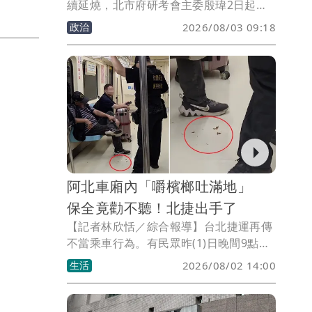
續延燒，北市府研考會主委殷瑋2日起在
臉書連發4篇貼文，針對台糖5月即驗出中
政治
2026/08/03 09:18
聯供應的粗油含有一級致癌物苯駢芘
（BaP）超標一事，質疑台糖與經濟部明
知毒油問題卻未主動通報，痛批政府「毒
油不通報、毒油不下架」，更直言「這個
政府不能要了」。
阿北車廂內「嚼檳榔吐滿地」
保全竟勸不聽！北捷出手了
【記者林欣恬／綜合報導】台北捷運再傳
不當乘車行為。有民眾昨(1)日晚間9點在
松山新店線（綠線）、中正紀念堂往西門
生活
2026/08/02 14:00
方向，拍下一名中年男性乘客在捷運車廂
內嚼食檳榔的畫面。該名男子不僅無視站
在前方的保全人員勸導，還持續咀嚼並將