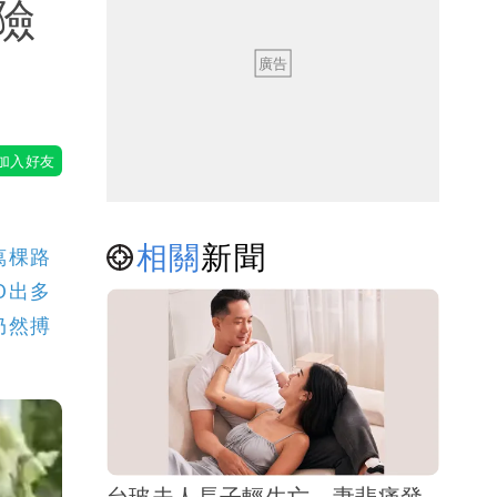
險
相關
新聞
萬棵路
O出多
仍然搏
台玻夫人長子輕生亡 妻悲痛發