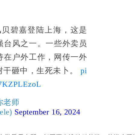
台风贝碧嘉登陆上海，这是
强台风之一。一些外卖员
持在户外工作，网传一外
树干砸中，生死未卜。
pi
/F7KZPLEzoL
你老师
ele)
September 16, 2024