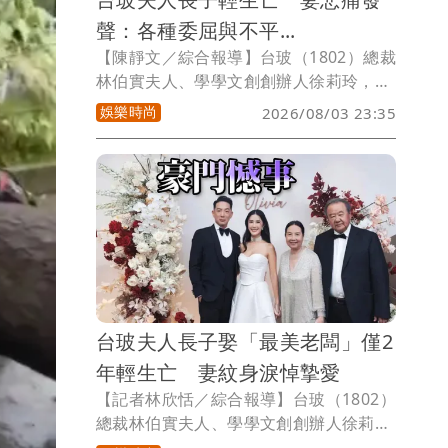
聲：各種委屈與不平...
【陳靜文／綜合報導】台玻（1802）總裁
林伯實夫人、學學文創創辦人徐莉玲，日
前因烏龍發文聲援張柏芝、砲轟王菲與謝
娛樂時尚
2026/08/03 23:35
霆鋒，引發關注，今傳出徐莉玲今年初歷
經喪子之痛，50多歲長子徐子翔於春節期
間輕生亡，家屬低調治喪，消息直到今日
才曝光。徐子翔的妻子譚以欣，今天悲痛
在社群發聲，中文提到「過去我們一起面
對各種委屈與不平，最後你選擇先離開，
我則只能選擇安靜」，再度引發外界議論
與揣測。
台玻夫人長子娶「最美老闆」僅2
年輕生亡 妻紋身淚悼摯愛
【記者林欣恬／綜合報導】台玻（1802）
總裁林伯實夫人、學學文創創辦人徐莉
玲，日前因在社群平台發文聲援張柏芝並