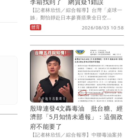
李箱找到了 網質疑1錯誤
【記者林欣恬／綜合報導】台灣「桌球一
姊」鄭怡靜赴日本參賽搭乘全日空
（ANA）NH852航班，從台北松山機場飛
體育
2026/08/03 10:58
往東京羽田機場，抵達後卻發現行李箱疑
似遭同班機旅客誤拿，由於行李內裝有此
次參賽的重要裝備，教練鄭佳奇緊急透過
社群平台發文協尋，希望對方發現後能盡
快歸還。鄭佳奇在今(3)日稍早在社群平台
發文報平安，表示經廣大網友協助轉發
後，航空公司已於上午10時許順利聯繫到
誤拿行李的旅客，並將儘速把行李送往指
定地點。
殷瑋連發4文轟毒油 批台糖、經
濟部「5月知情未通報」：這個政
府不能要了
【記者林欣恬／綜合報導】中聯毒油案持