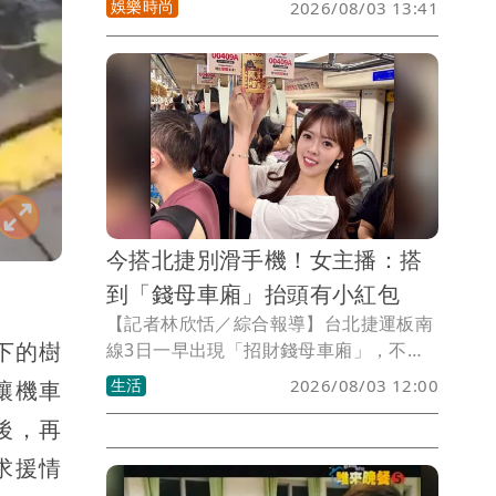
娛樂時尚
2026/08/03 13:41
點名王菲、謝霆鋒，引發外界關注，其貼
文雖已刪除，但風波未歇。如今傳出徐莉
玲今年初歷經白髮人送黑髮人的重大打
擊，長子徐子翔於春節期間驟然離世，享
年50多歲，家屬低調治喪，消息直到近日
才曝光。而妻子譚以欣在痛失丈夫後，於
今年的白色情人節曝光疑似為丈夫紋身的
照片，之後雖陸續走訪美國洛杉磯、日本
東京，近日還和女性友人遊行歐洲，但發
今搭北捷別滑手機！女主播：搭
文仍滿是對摯愛的想念，令人傷感莫名。
到「錢母車廂」抬頭有小紅包
【記者林欣恬／綜合報導】台北捷運板南
下的樹
線3日一早出現「招財錢母車廂」，不少
通勤族搭車時意外發現車廂內懸掛著小紅
生活
2026/08/03 12:00
讓機車
包，直呼「早八的小確幸」。有女主播在
後，再
社群平台分享，自己幸運搭到招財錢母車
廂，提醒搭乘板南線的民眾「別一直低頭
求援情
滑手機，抬頭就有小紅包」，不少人留言