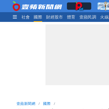
生活
政治
社會
國際
財經股市
體育
壹蘋民調
火線
壹蘋新聞網
國際