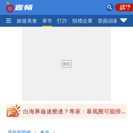
地產王
旅遊美食
車市
打詐
指標企業
壹蘋頭家
健
「台股今年不只5萬點！」財經網美曝原
因
純棉衣物吸汗「臭到想丟」 內行曝原
因！2材質夏天別穿
展場上演持槍押人！模特經紀人＋員工遭
起訴
白海豚進逼！航港局啟動淨空 部分航班
全取消
白海豚龜速擦邊？專家：暴風圈可能掃到
北部
白海豚暴風侵襲率曝光！北北基破4成
1縣市高達60%
「台股今年不只5萬點！」財經網美曝原
壹蘋新聞網
車市