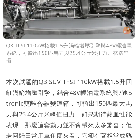
Q3 TFSI 110kW搭載1.5升渦輪增壓引擎與48V輕油電
系統，可輸出150匹馬力與25.4公斤米扭力。林浩昇
攝
本次試駕的Q3 SUV TFSI 110kW搭載1.5升四
缸渦輪增壓引擎，結合48V輕油電系統與7速S
tronic雙離合器變速箱，可輸出150匹最大馬
力與25.4公斤米峰值扭力。如果期待熱血性能
表現，那麼這套動力並不會帶來太多驚喜；但
若回歸日常用車角度來看，它卻有著相當成熟