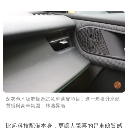
深灰色木紋飾板為試駕車選配項目，進一步提升座艙
質感與豪華氛圍。林浩昇攝
比起科技配備本身，更讓人驚喜的是車艙質感