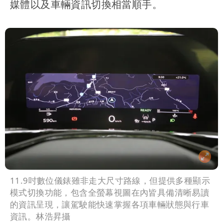
媒體以及車輛資訊切換相當順手。
11.9吋數位儀錶雖非走大尺寸路線，但提供多種顯示
模式切換功能，包含全螢幕視圖在內皆具備清晰易讀
的資訊呈現，讓駕駛能快速掌握各項車輛狀態與行車
資訊。林浩昇攝