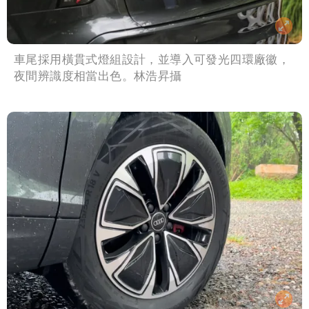
車尾採用橫貫式燈組設計，並導入可發光四環廠徽，
夜間辨識度相當出色。林浩昇攝