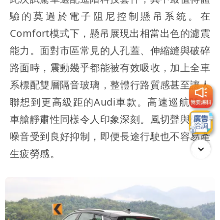
驗的莫過於電子阻尼控制懸吊系統。在
Comfort模式下，懸吊展現出相當出色的濾震
能力。面對市區常見的人孔蓋、伸縮縫與破碎
路面時，震動幾乎都能被有效吸收，加上全車
系標配雙層隔音玻璃，整體行路質感甚至讓人
聯想到更高級距的Audi車款。高速巡航時，
車艙靜肅性同樣令人印象深刻。風切聲與外界
噪音受到良好抑制，即便長途行駛也不容易產
生疲勞感。