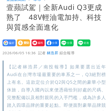
壹蘋試駕｜全新Audi Q3更成
因
純棉衣物吸汗「臭到想丟」 內行曝原
熟了 48V輕油電加持、科技
因！2材質夏天別穿
與質感全面進化
設為
贊助
我要
偏好
壹蘋
爆料
2026/06/05 16:36
記者
林浩昇
綜合報導
【記者林浩昇／南投報導】如果要選出近年
Audi在台灣市場最重要的車系之一，Q3絕對榜
上有名。這款定位介於Q2與Q5之間的豪華小型
休旅，自導入國內以來便憑藉恰到好處的尺碼、
完整配備以及相對親民的入手門檻，成為許多人
踏入四環品牌的重要起點。即便面對豪華品牌競