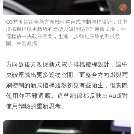
Q3首度採用全新方向機柱整合式控制撥桿設計，其中
排檔撥桿以更精巧的造型與短行程操作邏輯呈現，不
僅釋放中央鞍座空間，也進一步強化座艙的科技氛
圍。林浩昇攝
方向盤後方改採新式電子排檔撥桿設計，讓中
央鞍座騰出更多置物空間；而整合方向燈與雨
刷控制的新式撥桿雖然初見有些陌生，但實際
使用並不難適應。這些細節都反映出Audi對
使用體驗的重新思考。