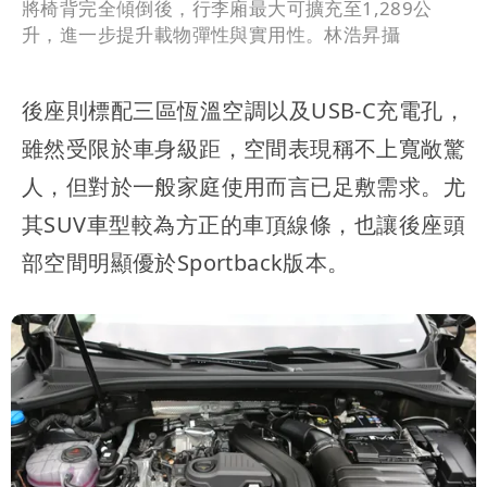
將椅背完全傾倒後，行李廂最大可擴充至1,289公
升，進一步提升載物彈性與實用性。林浩昇攝
後座則標配三區恆溫空調以及USB-C充電孔，
雖然受限於車身級距，空間表現稱不上寬敞驚
人，但對於一般家庭使用而言已足敷需求。尤
其SUV車型較為方正的車頂線條，也讓後座頭
部空間明顯優於Sportback版本。