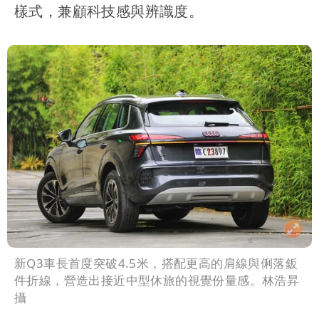
樣式，兼顧科技感與辨識度。
新Q3車長首度突破4.5米，搭配更高的肩線與俐落鈑
件折線，營造出接近中型休旅的視覺份量感。林浩昇
攝