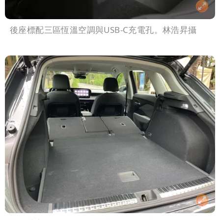
後座標配三區恆溫空調與USB-C充電孔。林浩昇攝