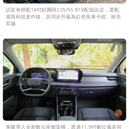
試駕車標配18吋鋁圈與235/55 R18配胎設定，選配
進階科技套件後，並同步升級為紅色煞車卡鉗。林浩
昇攝
車艙導入全新數位座艙架構，透過11.9吋數位儀表與