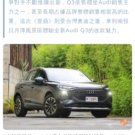
爭對手不斷推陳出新，Q3依舊穩坐Audi銷售主
力之一，甚至長期占據品牌整體銷量相當高的比
重。這次《壹蘋》則受台灣奧迪之邀，來到南投
日月潭風景區體驗全新Audi Q3的改款魅力。