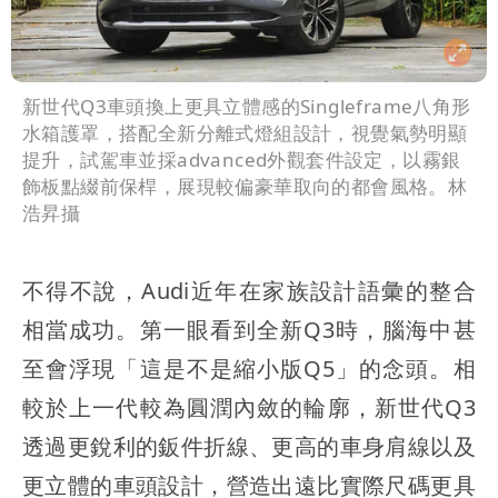
新世代Q3車頭換上更具立體感的Singleframe八角形
水箱護罩，搭配全新分離式燈組設計，視覺氣勢明顯
提升，試駕車並採advanced外觀套件設定，以霧銀
飾板點綴前保桿，展現較偏豪華取向的都會風格。林
浩昇攝
不得不說，Audi近年在家族設計語彙的整合
相當成功。第一眼看到全新Q3時，腦海中甚
至會浮現「這是不是縮小版Q5」的念頭。相
較於上一代較為圓潤內斂的輪廓，新世代Q3
透過更銳利的鈑件折線、更高的車身肩線以及
更立體的車頭設計，營造出遠比實際尺碼更具