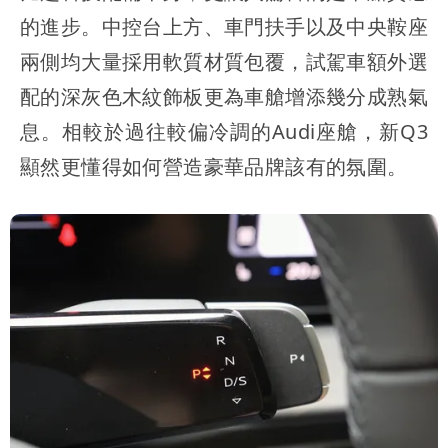
的進步。中控台上方、車門扶手以及中央鞍座
兩側均大量採用軟質材質包覆，試駕車額外選
配的深灰色木紋飾板更為車艙增添幾分成熟氣
息。相較於過往較偏冷調的Audi座艙，新Q3
顯然更懂得如何營造豪華品牌該有的氛圍。