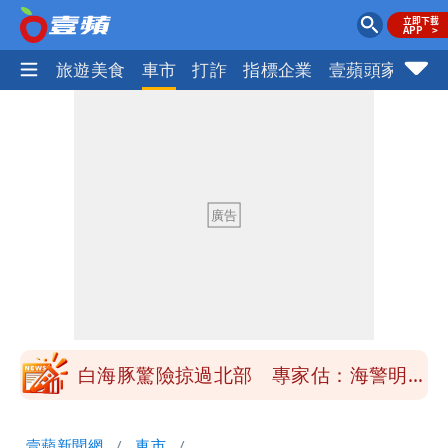
地產王
旅遊美食
車市
打詐
指標企業
壹蘋頭家
健
「楊承勳」名字終於公開！被害人父淚喊
「終於能交代」 捐500萬獎學金延續愛
白海豚颱風逼近！鄭明典示警「恐遇黑潮
變強」 路徑分歧藏警訊：不利強度維持
高希均辭世享耆壽90歲 畢生推動閱讀
與進步觀念
內馬爾開到「寶可夢神包」後徹底入坑
砸重金再買一整桌卡盒
白海豚驚險掠過北部 專家估：海警明發
布 陸警可能相對低
「楊承勳」名字終於公開！被害人父淚喊
壹蘋新聞網
車市