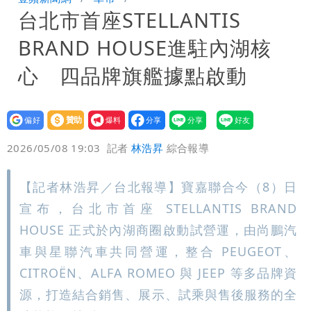
台北市首座STELLANTIS
「終於能交代」 捐500萬獎學金延續愛
白海豚颱風逼近！鄭明典示警「恐遇黑潮
BRAND HOUSE進駐內湖核
變強」 路徑分歧藏警訊：不利強度維持
心 四品牌旗艦據點啟動
設為
贊助
我要
偏好
壹蘋
爆料
2026/05/08 19:03
記者
林浩昇
綜合報導
【記者林浩昇／台北報導】寶嘉聯合今（8）日
宣布，台北市首座 STELLANTIS BRAND
HOUSE 正式於內湖商圈啟動試營運，由尚鵬汽
車與星聯汽車共同營運，整合 PEUGEOT、
CITROËN、ALFA ROMEO 與 JEEP 等多品牌資
源，打造結合銷售、展示、試乘與售後服務的全