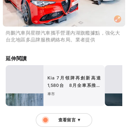
尚鵬汽車與星聯汽車攜手營運內湖旗艦據點，強化大
台北地區多品牌服務網絡布局。業者提供
延伸閱讀
Kia 7月領牌再創新高達
1,580台 8月全車系推限
時購車優惠與專屬禮遇
車市
查看留言 ▼