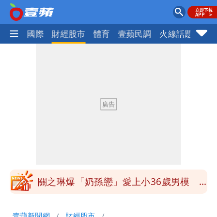
社會
國際
財經股市
體育
壹蘋民調
火線話題
Foc
慈濟被騙10億！陳時中一語成讖 王必
勝：時間久看出睿智
泰國校園爆槍響！2師中彈亡20人傷 槍
手疑學生
中國賣家被踢爆在網購平台「租人頭」
吳欣岱：完美偽裝台灣企業
白海豚今下午2點半發海警！陸警機率最
高是這縣市
關之琳爆「奶孫戀」愛上小36歲男模
她親發聲回應了
兆基風暴｜前董座李建成今被檢調約談
壹蘋新聞網
財經股市