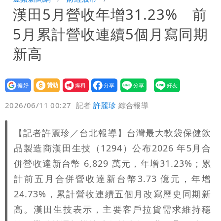
漢田5月營收年增31.23% 前
最快今晚移送北檢複訊
買疫苗被詐10億！她籲慈濟公開說明
5月累計營收連續5個月寫同期
捐款人有權知真相
蔡英文變「台東蔡主委」嚇壞一堆人！他
新高
驚：戰局變五五波
白海豚颱風攪局父親節！明雨量「紅到發
設為
贊助
我要
紫」
女律師詐慈濟10億 坐擁232公斤黃金仍
偏好
壹蘋
爆料
2026/06/11 00:27
記者
許麗珍
綜合報導
接案！同業酸：我輩楷模
明金成離世留下雙胞胎 4歲兒與老師一
【記者許麗珍／台北報導】台灣最大軟袋保健飲
段對話催淚
演習登場！搭雙鐵、航班3大注意事項快
品製造商漢田生技（1294）公布2026 年5月合
看
慈濟遭詐10.6億！網紅揪聲明「疑點重
併營收達新台幣 6,829 萬元，年增31.23%；累
計前五月合併營收達新台幣3.73 億元，年增
重」 1細節避而不談
蔣萬安民調只贏5％「現任優勢去哪？」
24.73%，累計營收連續五個月改寫歷史同期新
高。漢田生技表示，主要客戶拉貨需求維持穩
媒體人嘆：真的該緊張了
97萬網紅「肥大叔」驚傳猝逝！最後身