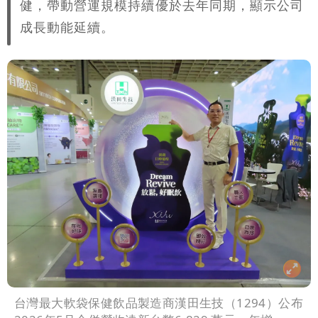
健，帶動營運規模持續優於去年同期，顯示公司
影曝 網驚覺不對
慈濟被騙10億！陳時中一語成讖 王必
成長動能延續。
勝：時間久看出睿智
泰國校園爆槍響！2師中彈亡20人傷 槍
手疑學生
台灣最大軟袋保健飲品製造商漢田生技（1294）公布