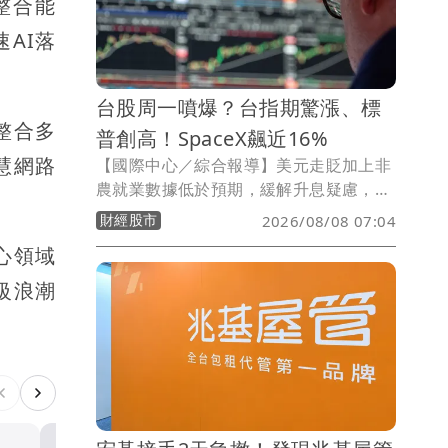
整合能
AI落
台股周一噴爆？台指期驚漲、標
整合多
普創高！SpaceX飆近16%
智慧網路
【國際中心／綜合報導】美元走貶加上非
農就業數據低於預期，緩解升息疑慮，美
股今（7）日全部收紅，標普更締造歷史
財經股市
2026/08/08 07:04
新高，台指期夜盤大漲，SpaceX更狂飆
心領域
近16%。
級浪潮