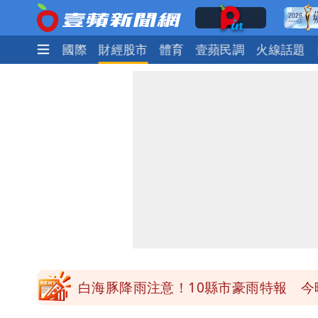
政治
社會
國際
財經股市
體育
壹蘋民調
火線話題
白海豚降雨注意！10縣市豪雨特報 
颱風假來了！連江縣明停班課 竹縣山
穿中國貨內褲逛街「整件掉出裙底」 
「我是台灣人」胸章竟是中國製 Che
白海豚降雨注意！10縣市豪雨特報 