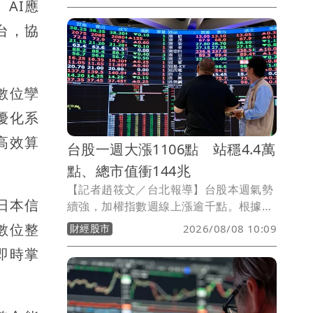
AI應
亞受惠AI風潮帶動電子材料價量齊揚，月
台，協
增12.7％，年增44.5％，7月營收創下近
49個月新高。
數位孿
優化系
高效算
台股一週大漲1106點 站穩4.4萬
點、總市值衝144兆
【記者趙筱文／台北報導】台股本週氣勢
日本信
續強，加權指數週線上漲逾千點。根據臺
灣證券交易所統計，8月7日加權指數收在
數位整
財經股市
2026/08/08 10:09
44,225.91點，較7月31日的43,119.75點
即時掌
上漲1,106.16點，單週漲幅約2.57%；全
體上市公司總市值同步攀升至144兆
5,568.14億元，一週增加逾3.7兆元，增
幅約2.63%。