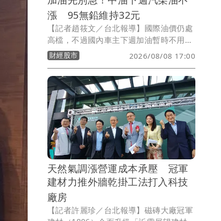
漲 95無鉛維持32元
【記者趙筱文／台北報導】國際油價仍處
高檔，不過國內車主下週加油暫時不用多
掏錢！台灣中油今（8）日宣布，自下週
財經股市
2026/08/08 17:00
一（10日）凌晨零時起至8月16日晚上12
時止，汽、柴油價格全面維持不調整，92
無鉛汽油每公升30.5元、95無鉛汽油32.0
元、98無鉛汽油34.0元，超級柴油則為
29.3元。
天然氣調漲營運成本承壓 冠軍
建材力推外牆乾掛工法打入科技
廠房
【記者許麗珍／台北報導】磁磚大廠冠軍