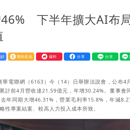
區8校停課不停班
46% 下半年擴大AI布
值
好
贊助壹蘋
我要爆料
華電聯網（6163）今（14）日舉辦法說會，公布4
；累計前4月營收達21.59億元，年增30.24%。董事會
年同期大增46.31%，營業毛利率15.8%，年減8.2
型策略性專案結案、較高人力投入成本所致。