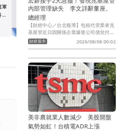
宏碁接手2天急撤！發現兆基屋管
冠軍
台塑四寶7月營收1519億元
內部管理缺失 李文詳辭董座、
科技
逾3成 南亞受惠AI風潮創4
總經理
月新高
財經股市
【財經中心／台北報導】包租代管業者兆
基屋管近日因關係企業爆發公司債兌付爭
議，身為第二大股東的宏碁原本派任法人
財經股市
2026/08/08 00:02
代表李文詳接掌董事長，盼強化公司治
理，但接任僅2天，宏碁7日晚間發布重大
訊息指出，李文詳接手後發現兆基屋管存
在內部管理缺失，因此辭去董事長、法人
董事及總經理等職務，宏碁並同步退出經
營層。
美非農就業人數減少 美股開盤
。
氣勢如虹！台積電ADR上漲