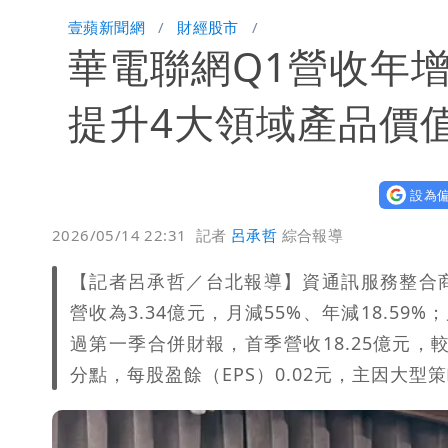
颱風假來了！連江縣明停班課 竹縣山
壹蘋新聞網
財經股市
華電聯網Q1營收年增
提升4大領域產品價
設為偏
2026/05/14 22:31
記者
呂承哲
綜合報導
【記者呂承哲／台北報導】資通訊服務整合商
營收為3.34億元，月減55%、年減18.59%
過第一季合併財報，首季營收18.25億元，較去
分點，每股盈餘（EPS）0.02元，主因大