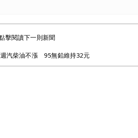
點擊閱讀下一則新聞
週汽柴油不漲 95無鉛維持32元