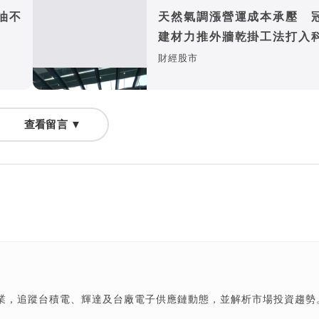
油不
天然氣調漲營運成本承壓 
建材力推外牆乾掛工法打入
廠房
財經股市
查看留言 ▼
產業，追蹤台積電、輝達及台廠電子供應鏈動態，並解析市場投資趨勢