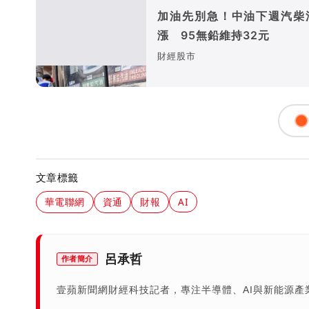
加油先別急！中油下週汽柴
漲 95無鉛維持32元
財經股市
文章標籤
華電聯網
資通
財報
AI
呂承哲
作者簡介
壹蘋新聞網財經科技記者，專注半導體、AI與新能源