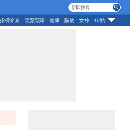
指標企業
壹蘋頭家
健康
購物
女神
10點強打