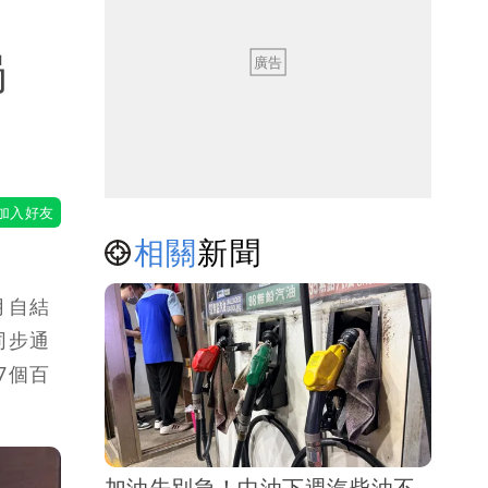
局
相關
新聞
月自結
同步通
7個百
加油先別急！中油下週汽柴油不