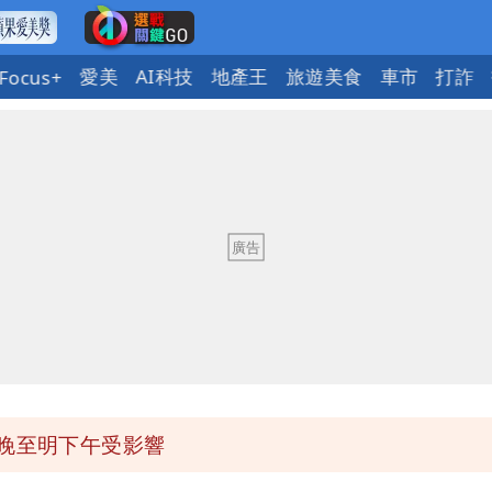
愛美
AI科技
地產王
旅遊美食
車市
打詐
Focus+
今晚至明下午受影響
區8校停課不停班
OL哀號：在同事眼前顏面盡失
ap：愛台灣只是發財的口號
今晚至明下午受影響