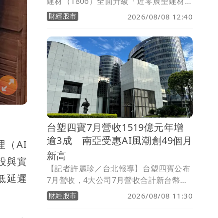
建材（1806）全面升級「近零展望建材
館」正式開館，總經理林祐字表示近期工
財經股市
2026/08/08 12:40
業用天然氣價格調漲後，估計公司每月成
本增加約百萬元，已成為營運最大成本壓
力之一，公司因此增加機能型與低碳建材
產品比重，籍產品差異化改善毛利結構，
其中成大實驗室測試的科技節能石可降低
室溫6度，是最佳外牆乾化和屋頂隔熱材
料，針對科技廠多數偏好綠建築，將力推
至科技公司辦公建物及科技廠房。
台塑四寶7月營收1519億元年增
逾3成 南亞受惠AI風潮創49個月
理（AI
新高
設與實
【記者許麗珍／台北報導】台塑四寶公布
低延遲
7月營收，4大公司7月營收合計新台幣
1519.55億元，月增14.7%，年增
財經股市
2026/08/08 11:30
31.5%。在石化、電子材料價量助攻下，
4家公司7月營收全面年、月雙增，尤其南