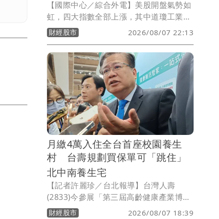
【國際中心／綜合外電】美股開盤氣勢如
虹，四大指數全部上漲，其中道瓊工業指
數上漲123.93點、標普500指數上漲
財經股市
2026/08/07 22:13
29.72點、那斯達克指數上漲225.08點、
費城半導體指數上漲315.88點。在個股方
面，台積電ADR上漲3.07元或0.73％。
月繳4萬入住全台首座校園養生
村 台壽規劃買保單可「跳住」
北中南養生宅
【記者許麗珍／台北報導】台灣人壽
(2833)今參展「第三屆高齡健康產業博覽
會」並首度亮相全台首座校園養生村「中
財經股市
2026/08/07 18:39