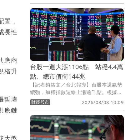
亞受惠AI風潮帶動電子材料價量齊揚，月
增12.7％，年增44.5％，7月營收創下近
配置，
49個月新高。
成長性
供應商
台股一週大漲1106點 站穩4.4萬
規格升
點、總市值衝144兆
【記者趙筱文／台北報導】台股本週氣勢
續強，加權指數週線上漲逾千點。根據臺
張哲瑋
灣證券交易所統計，8月7日加權指數收在
財經股市
2026/08/08 10:09
44,225.91點，較7月31日的43,119.75點
供應鏈
上漲1,106.16點，單週漲幅約2.57%；全
體上市公司總市值同步攀升至144兆
5,568.14億元，一週增加逾3.7兆元，增
幅約2.63%。
或大盤