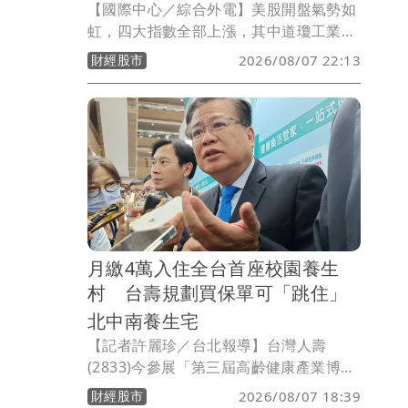
【國際中心／綜合外電】美股開盤氣勢如
虹，四大指數全部上漲，其中道瓊工業指
數上漲123.93點、標普500指數上漲
財經股市
2026/08/07 22:13
29.72點、那斯達克指數上漲225.08點、
費城半導體指數上漲315.88點。在個股方
面，台積電ADR上漲3.07元或0.73％。
月繳4萬入住全台首座校園養生
村 台壽規劃買保單可「跳住」
北中南養生宅
【記者許麗珍／台北報導】台灣人壽
(2833)今參展「第三屆高齡健康產業博覽
會」並首度亮相全台首座校園養生村「中
財經股市
2026/08/07 18:39