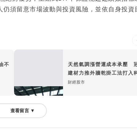
人仍須留意市場波動與投資風險，並依自身投資
油不
天然氣調漲營運成本承壓 
建材力推外牆乾掛工法打入
廠房
財經股市
查看留言 ▼