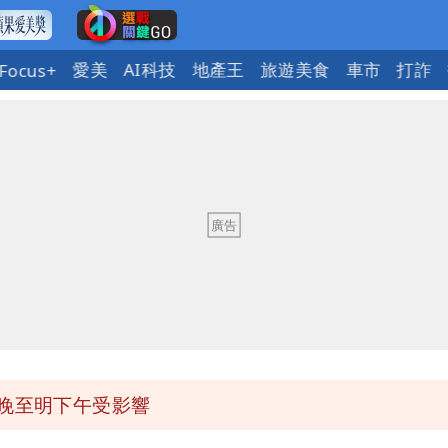
愛美
AI科技
地產王
旅遊美食
車市
打詐
Focus+
今晚至明下午受影響
區8校停課不停班
OL哀號：在同事眼前顏面盡失
ap：愛台灣只是發財的口號
今晚至明下午受影響