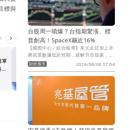
目標與
台股周一噴爆？台指期驚漲、標
普創高！SpaceX飆近16%
【國際中心／綜合報導】美元走貶加上非
農就業數據低於預期，緩解升息疑慮，美
冠軍
台塑四寶7月營收1519億元
股今（7）日全部收紅，標普更締造歷史
財經股市
2026/08/08 07:04
新高，台指期夜盤大漲，SpaceX更狂飆
科技
逾3成 南亞受惠AI風潮創4
近16%。
月新高
財經股市