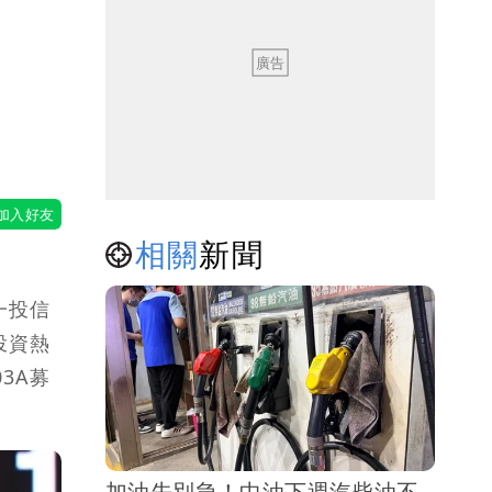
漲
相關
新聞
一投信
投資熱
3A募
加油先別急！中油下週汽柴油不