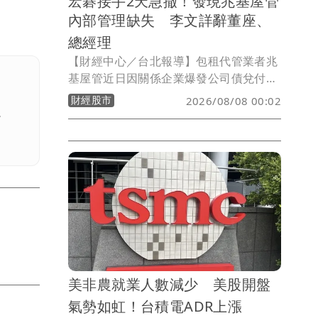
宏碁接手2天急撤！發現兆基屋管
內部管理缺失 李文詳辭董座、
總經理
【財經中心／台北報導】包租代管業者兆
基屋管近日因關係企業爆發公司債兌付爭
議，身為第二大股東的宏碁原本派任法人
財經股市
2026/08/08 00:02
代表李文詳接掌董事長，盼強化公司治
。
理，但接任僅2天，宏碁7日晚間發布重大
訊息指出，李文詳接手後發現兆基屋管存
在內部管理缺失，因此辭去董事長、法人
董事及總經理等職務，宏碁並同步退出經
營層。
美非農就業人數減少 美股開盤
氣勢如虹！台積電ADR上漲