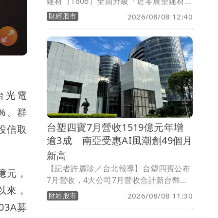
建材（1806）全面升級「近零展望建材
館」正式開館，總經理林祐字表示近期工
財經股市
2026/08/08 12:40
業用天然氣價格調漲後，估計公司每月成
本增加約百萬元，已成為營運最大成本壓
力之一，公司因此增加機能型與低碳建材
產品比重，籍產品差異化改善毛利結構，
其中成大實驗室測試的科技節能石可降低
室溫6度，是最佳外牆乾化和屋頂隔熱材
台光電
料，針對科技廠多數偏好綠建築，將力推
至科技公司辦公建物及科技廠房。
3%、群
台塑四寶7月營收1519億元年增
投信取
逾3成 南亞受惠AI風潮創49個月
新高
【記者許麗珍／台北報導】台塑四寶公布
1億元，
7月營收，4大公司7月營收合計新台幣
牌以來，
1519.55億元，月增14.7%，年增
財經股市
2026/08/08 11:30
31.5%。在石化、電子材料價量助攻下，
03A募
4家公司7月營收全面年、月雙增，尤其南