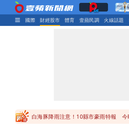
政治
社會
國際
財經股市
體育
壹蘋民調
火線話題
白海豚降雨注意！10縣市豪雨特報 
颱風假來了！連江縣明停班課 竹縣山
穿中國貨內褲逛街「整件掉出裙底」 
「我是台灣人」胸章竟是中國製 Che
白海豚降雨注意！10縣市豪雨特報 