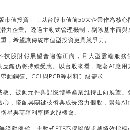
級版市值投資」，以台股市值前50大企業作為核心
大的潛力企業。透過主動式管理機制，剔除基本面與
權重，希望讓傳統市值型投資更具競爭力。
AI科技股財報展望普遍偏正向，且大型雲端服務
體供應鏈仍將持續受惠。以台股來看，隨著AI應用
帶動銅箔、CCL與PCB等材料升級需求。
F載板、被動元件與記憶體等產業維持正向展望。
核心，搭配具關鍵技術與成長潛力個股，聚焦AI
軌衛星與高殖利率概念股機會。
並無絕對優劣，主動式ETF不保證能超越績效指標