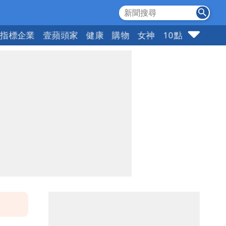
指標企業
壹蘋頭家
健康
購物
女神
10點強打