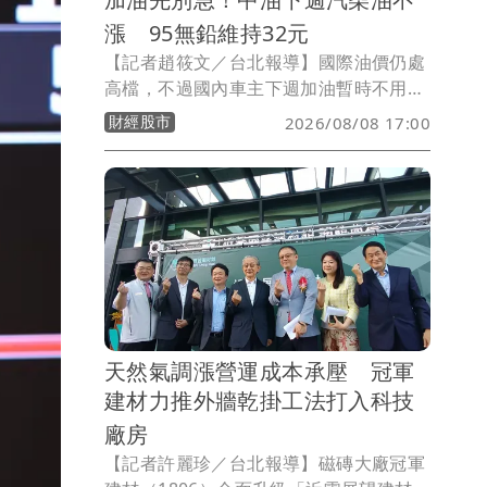
漲 95無鉛維持32元
【記者趙筱文／台北報導】國際油價仍處
高檔，不過國內車主下週加油暫時不用多
掏錢！台灣中油今（8）日宣布，自下週
財經股市
2026/08/08 17:00
一（10日）凌晨零時起至8月16日晚上12
時止，汽、柴油價格全面維持不調整，92
無鉛汽油每公升30.5元、95無鉛汽油32.0
元、98無鉛汽油34.0元，超級柴油則為
29.3元。
天然氣調漲營運成本承壓 冠軍
建材力推外牆乾掛工法打入科技
廠房
【記者許麗珍／台北報導】磁磚大廠冠軍