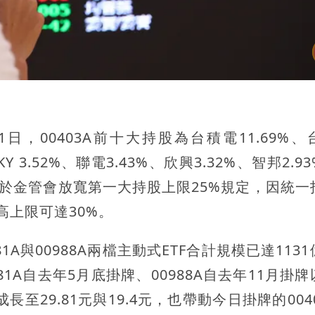
，00403A前十大持股為台積電11.69%、
KY 3.52%、聯電3.43%、欣興3.32%、智邦2.9
有別於金管會放寬第一大持股上限25%規定，因統一
高上限可達30%。
A與00988A兩檔主動式ETF合計規模已達113
1A自去年5月底掛牌、00988A自去年11月掛
至29.81元與19.4元，也帶動今日掛牌的004