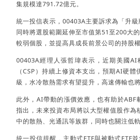
集規模達791.72億元。
統一投信表示，00403A主要訴求為「升
同時將選股範圍延伸至市值第51至200
較弱個股，並提高具成長前景公司的持股
00403A經理人張哲瑋表示，近期美國
（CSP）持續上修資本支出，預期AI硬
級，水冷散熱需求有望提升，高速傳輸也將
此外，AI帶動的漲價效應，也有助於AB
指出，未來投資布局將以大型權值股作為
中的散熱、光通訊等族群，同時也關注低
統一投信提醒，主動式ETF與被動式ETF