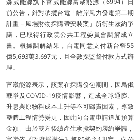
森崴能源旗下富崴能源富崴能源（6994）日
前公告，針對承攬台電「離岸風力發電第二期
計畫－風場財物採購帶安裝案」所衍生履約爭
議，已取得行政院公共工程委員會調解成立
書。根據調解結果，台電同意支付新台幣55
億5,693萬3,697元，且全數採監督付款方式辦
理。
富崴能源表示，該案在採購發包期間，因烏俄
戰爭及COVID-19疫情影響，造成全球通膨、
升息與原物料成本上升等不可歸責因素，導致
整體工程情勢變更，因此向台電申請追加預算
金額。由於雙方後續產生承攬契約履約爭議，
富崴依《政府採購法》第85條之1規定，向公