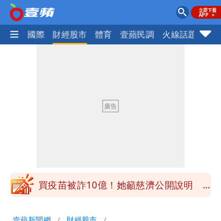
社會
國際
財經股市
體育
壹蘋民調
火線話題
Foc
慈濟被騙10億！陳時中一語成讖 王必
勝：時間久看出睿智
白海豚今下午2點半發海警！陸警機率最
高是這縣市
關之琳爆「奶孫戀」愛上小36歲男模
她親發聲回應了
兆基風暴｜前董座李建成今被檢調約談
最快今晚移送北檢複訊
買疫苗被詐10億！她籲慈濟公開說明
捐款人有權知真相
蔡英文變「台東蔡主委」嚇壞一堆人！他
壹蘋新聞網
財經股市