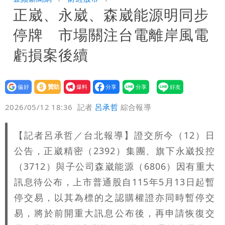
正崴、永崴、森崴能源明同步
驚：戰局變五五波
白海豚颱風攪局父親節！明雨量「紅到發
停牌 市場關注台電離岸風電
紫」
女律師詐慈濟10億 坐擁232公斤黃金仍
虧損案後續
接案！同業酸：我輩楷模
明金成離世留下雙胞胎 4歲兒與老師一
設為
贊助
我要
段對話催淚
演習登場！搭雙鐵、航班3大注意事項快
偏好
壹蘋
爆料
2026/05/12 18:36
記者
呂承哲
綜合報導
看
慈濟遭詐10.6億！網紅揪聲明「疑點重
【記者呂承哲／台北報導】證交所今（12）日
重」 1細節避而不談
蔣萬安民調只贏5％「現任優勢去哪？」
公告，正崴精密（2392）集團、旗下永崴投控
媒體人嘆：真的該緊張了
97萬網紅「肥大叔」驚傳猝逝！最後身
（3712）與子公司森崴能源（6806）因有重大
訊息待公布，上市普通股自115年5月13日起暫
影曝 網驚覺不對
慈濟被騙10億！陳時中一語成讖 王必
停交易，以其為標的之認購權證亦同時暫停交
易，將於前開重大訊息公布後，再申請恢復交
勝：時間久看出睿智
白海豚今下午2點半發海警！陸警機率最