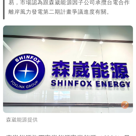
易，市場認為跟森崴能源因子公司承攬台電合作
高是這縣市
離岸風力發電第二期計畫爭議進度有關。
森崴能源提供