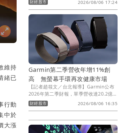
財經股市
2026/08/06 17:24
的永續影響轉換成具體數字。凱基金控指
出，約2.1兆元投融資經量化後，估計創
造約3.75兆元淨正影響，相當於每投入1
元，可為社會及環境創造約1.8倍淨正影
響。
數維持
Garmin第二季營收年增11%創
情緒已
高 無螢幕手環再攻健康市場
【記者趙筱文／台北報導】Garmin公布
。
2026年第二季財報，單季營收達20.2億美
元，年增11%，創下歷史新高；隨著營運
財經股市
事行動
2026/08/06 16:35
效益改善，毛利率升至62.4%、營業利益
集中於
率達30.4%，營業利益也創新高來到6.16
億美元，年增30%。在上半年表現優於預
價大漲
期下，Garmin同步上調全年營收財測至