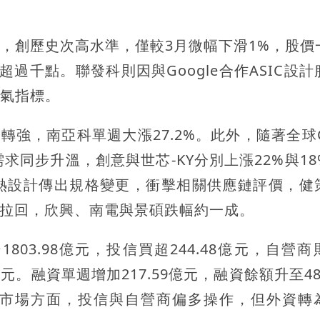
元，創歷史次高水準，僅較3月微幅下滑1%，股價
超過千點。聯發科則因與Google合作ASIC設
人氣指標。
面轉強，南亞科單週大漲27.2%。此外，隨著全球
求同步升溫，創意與世芯-KY分別上漲22%與18
熱設計傳出規格變更，衝擊相關供應鏈評價，健
同步拉回，欣興、南電與景碩跌幅約一成。
03.98億元，投信買超244.48億元，自營商
億元。融資單週增加217.59億元，融資餘額升至482
C市場方面，投信與自營商偏多操作，但外資轉