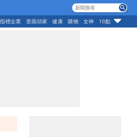
指標企業
壹蘋頭家
健康
購物
女神
10點強打