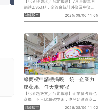
【記者許麗珍／台北報導】7月台股單月
崩跌2,963點，金管會統計外資及中資今
年前7月累計賣超達1兆4884.95億元，創
財經股市
2026/08/06 11:06
下「史上同期」最高賣超金額；另拉長時
間觀察，外資「有進有出」，一方面7月
雖大舉淨匯出減碼，今年前7月外資「淨
匯入」累計仍達738.55億美元，寫下史上
同期第一大淨匯入，顯示外資仍看好台股
後市。
綠商標申請榜揭曉 統一企業力
。
壓蘋果、任天堂奪冠
【記者趙筱文／台北報導】企業搶占綠色
商機，不只比減碳技術，也開始透過商標
提前卡位。經濟部智慧財產局最新發布
財經股市
2026/08/06 11:02