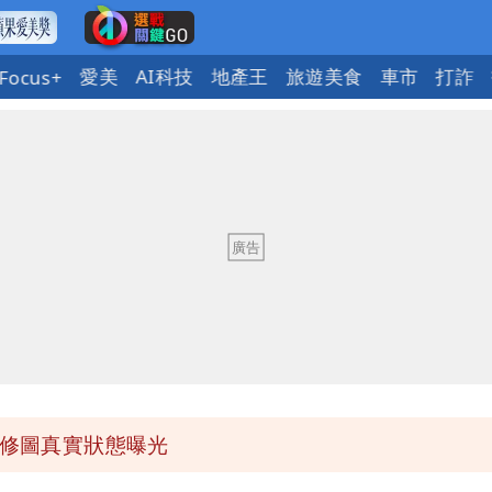
愛美
AI科技
地產王
旅遊美食
車市
打詐
Focus+
不存在 再度被嗆：李白、杜甫用鮮卑文寫詩？
「終於能交代」 捐500萬獎學金延續愛
本人回應了
葬身火窟
歲零修圖真實狀態曝光