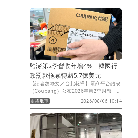
「我國綠商標十年全解析」報告，統計
2016年至2025年資料發現，台灣近十年
累計出現12萬6,772件綠商標申請，占整
體商標申請量14.10%，相當於每7件新申
請商標中，就有約1件與綠色商品或服務
有關，顯示永續已從企業形象口號，逐步
轉為實際產品與品牌布局。
酷澎第2季營收年增4% 韓國行
政罰款拖累轉虧5.7億美元
【記者趙筱文／台北報導】電商平台酷澎
（Coupang）公布2026年第2季財報，單
季淨營收達88.56億美元，較去年同期的
財經股市
2026/08/06 10:14
85.24億美元成長4%；若排除匯率波動影
響，以固定匯率計算則年增10%。不過，
受到韓國特定行政罰款及本業獲利下滑影
響，酷澎本季由盈轉虧，歸屬股東淨損達
5.7億美元，去年同期則為淨利3200萬美