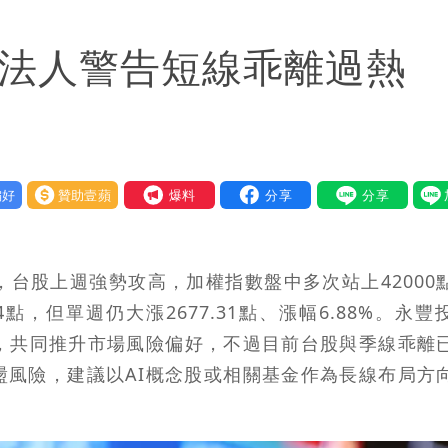
貓空纜車、小巨蛋全面戒備
2！法人警告短線乖離過熱
不存在 再度被嗆：李白、杜甫用鮮卑文寫詩？
「終於能交代」 捐500萬獎學金延續愛
好
贊助壹蘋
我要爆料
，台股上週強勢攻高，加權指數盤中多次站上42000
4點，但單週仍大漲2677.31點、漲幅6.88%。永豐
溫，共同推升市場風險偏好，不過目前台股與季線乖離
盪風險，建議以AI概念股或相關基金作為長線布局方