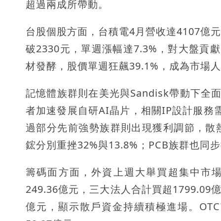
超過兩成所帶動。
台股個股方面，台積電4月營收達4107億
破2330元，單週漲幅達7.3%，對大盤貢獻
材發酵，股價單週狂飆39.1%，成為市場
記憶體族群則在美光與Sandisk帶動下全
者加速發展自研AI晶片，相關IP設計服務需
過部分先前強勢族群則出現獲利調節，散
鋐分別重挫32%與13.8%；PCB族群也
籌碼面方面，外資上週大舉買超集中市場18
249.36億元，三大法人合計買超1799.09
億元，顯示散戶資金持續積極進場。OT