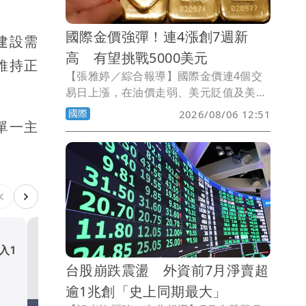
國際金價強彈！連4漲創7週新
建設需
高 有望挑戰5000美元
維持正
【張雅婷／綜合報導】國際金價連4個交
易日上漲，在油價走弱、美元貶值及美國
公債殖利率下滑等因素推升下，現貨金價
國際
2026/08/06 12:51
一度攀上7週高點。市場分析師指出，金
單一主
價下一步有望挑戰每盎司5000美元。
入1
Garmin第二季營收年增11
台股崩跌震盪 外資前7月淨賣超
高 無螢幕手環再攻健康市場
逾1兆創「史上同期最大」
財經股市