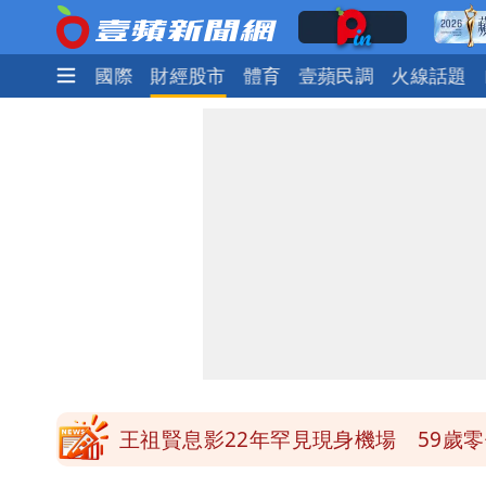
政治
社會
國際
財經股市
體育
壹蘋民調
火線話題
苦苓拋震撼中國歷史言論！指唐朝根本
「楊承勳」名字終於公開！被害人父淚喊
徐佳青遭疑「5年爽花2300萬公帑」 
北市基隆路住宅火警 1老婦逃生不及
王祖賢息影22年罕見現身機場 59