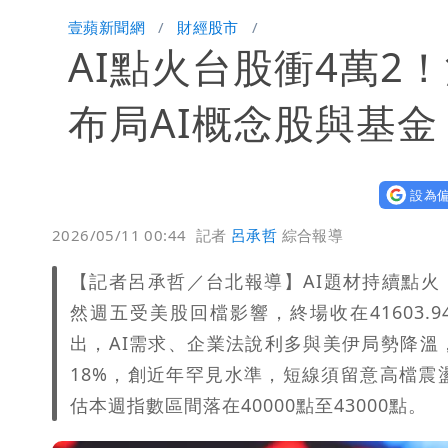
白海豚颱風影響！北捷活動延期一週 
壹蘋新聞網
財經股市
AI點火台股衝4萬
苦苓拋震撼中國歷史言論！指唐朝根本
「楊承勳」名字終於公開！被害人父淚喊
布局AI概念股與基金
設為偏
2026/05/11 00:44
記者
呂承哲
綜合報導
【記者呂承哲／台北報導】AI題材持續點火
然週五受美股回檔影響，終場收在41603.9
出，AI需求、企業法說利多與美伊局勢降
18%，創近年罕見水準，短線須留意高檔震
估本週指數區間落在40000點至43000點。