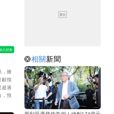
相關
新聞
點，雖
投顧指
已超過
向，預
股利延遲發放首例！緯創174億元