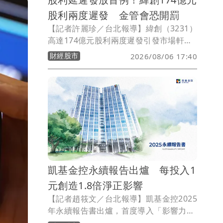
股利兩度遲發 金管會恐開罰
【記者許麗珍／台北報導】緯創（3231）
高達174億元股利兩度遲發引發市場軒然
大波及股東不滿。金管會今表示經查緯創
財經股市
2026/08/06 17:40
雖已於今發放股利完畢，但有股東反映緯
創「重訊發布時間不夠即時，內容恐有
錯」等，將請證交所及台灣集中保管結算
所進一步調查，若真有疏失可處以新台幣
3萬元至50萬元違約金，情節嚴重將收回
緯創自辦股務權利，這也是首家上市櫃公
司股利延遲發放案。
凱基金控永續報告出爐 每投入1
元創造1.8倍淨正影響
【記者趙筱文／台北報導】凱基金控2025
年永續報告書出爐，首度導入「影響力評
價（IMV）」管理機制，將金融業較抽象