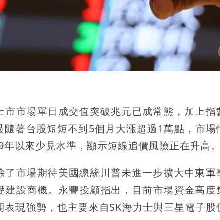
上市市場單日成交值突破兆元已成常態，加上指
過隨著台股短短不到5個月大漲超過1萬點，市場
09年以來少見水準，顯示短線追價風險正在升高
除了市場期待美國總統川普未進一步擴大中東軍
基礎建設商機。永豐投顧指出，目前市場資金高度
期表現強勢，也主要來自SK海力士與三星電子股