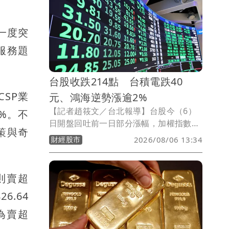
80.5億美元。
一度突
計服務題
台股收跌214點 台積電跌40
CSP業
元、鴻海逆勢漲逾2%
【記者趙筱文／台北報導】台股今（6）
%。不
日開盤回吐前一日部分漲幅，加權指數以
策與奇
44,487.94點開出，下跌123.66點，隨後
財經股市
2026/08/06 13:34
跌勢擴大，一度下探44,316.13點，跌
295.47點，市場消化前一交易日大漲逾
1,250點的獲利賣壓。
則賣超
6.64
為賣超