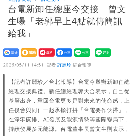
台電新卸任總座今交接 曾文
券
慈濟買BNT遭詐10億元 蔡英文：政府
生曝「老郭早上4點就傳簡訊
很多謹慎判斷當時未被理解
給我」
設為
贊助
我要
偏好
壹蘋
爆料
2026/05/11 14:51
記者
許麗珍
綜合報導
【記者許麗珍／台北報導】台電今舉辦新卸任總
經理交接典禮。新任總經理郭天合表示，自己從
基層出身，重回台電更多是對未來的使命感，上
任後會與同仁一起承擔打拼「台電要作伙搭」，
在淨零碳排、AI發展及能源情勢等國際變局下，
持續發展多元能源。台電董事長曾文生則表示，