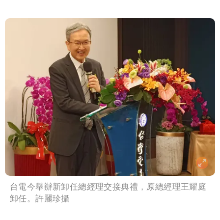
台電今舉辦新卸任總經理交接典禮，原總經理王耀庭
卸任。許麗珍攝