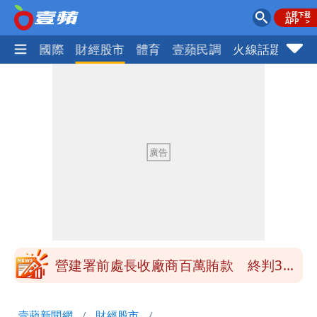
社會
國際
財經股市
體育
壹蘋民調
火線話題
Foc
高鐵「半導體列車」開跑！1招可拿優惠
券
慈濟買BNT遭詐10億元 蔡英文：政府
很多謹慎判斷當時未被理解
買BNT疫苗被詐10億元 慈濟3點聲明：
不排除民事訴訟求償
「陳時中怎麼有臉發文」 李明璇：讓詐
團有機會詐騙慈濟的就是民進黨
營建署前處長收廠商百萬賄款 終判3年
8月將入監
高鐵「半導體列車」開跑！1招可拿優惠
壹蘋新聞網
財經股市