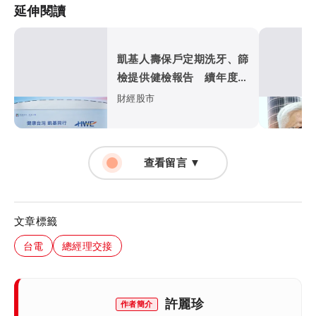
延伸閱讀
凱基人壽保戶定期洗牙、篩
檢提供健檢報告 續年度保
費最高折減11%
財經股市
查看留言 ▼
文章標籤
台電
總經理交接
許麗珍
作者簡介