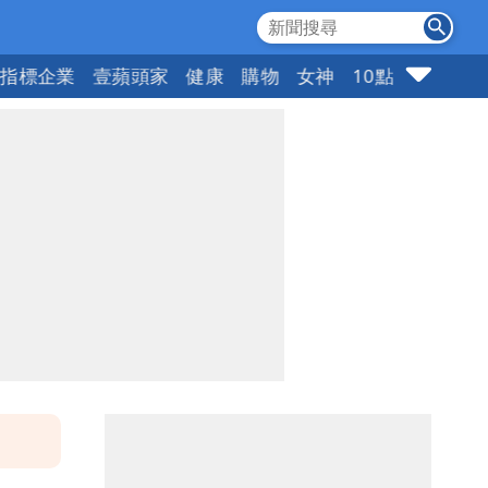
指標企業
壹蘋頭家
健康
購物
女神
10點強打