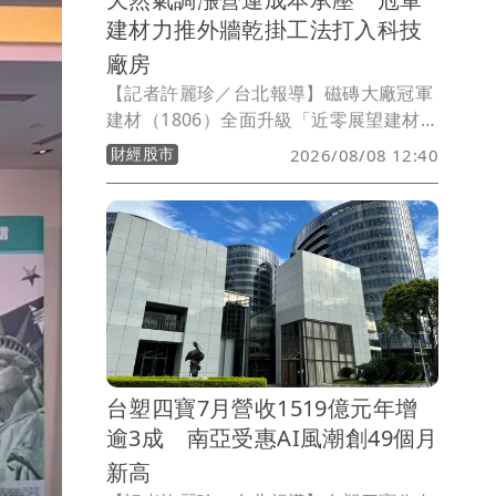
建材力推外牆乾掛工法打入科技
廠房
【記者許麗珍／台北報導】磁磚大廠冠軍
建材（1806）全面升級「近零展望建材
館」正式開館，總經理林祐字表示近期工
財經股市
2026/08/08 12:40
業用天然氣價格調漲後，估計公司每月成
本增加約百萬元，已成為營運最大成本壓
力之一，公司因此增加機能型與低碳建材
產品比重，籍產品差異化改善毛利結構，
其中成大實驗室測試的科技節能石可降低
室溫6度，是最佳外牆乾化和屋頂隔熱材
料，針對科技廠多數偏好綠建築，將力推
至科技公司辦公建物及科技廠房。
台塑四寶7月營收1519億元年增
逾3成 南亞受惠AI風潮創49個月
新高