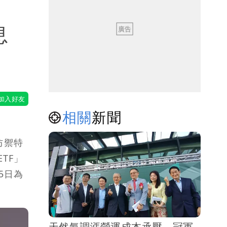
息
相關
新聞
防禦特
TF」
5日為
天然氣調漲營運成本承壓 冠軍