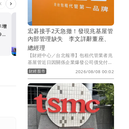
年增
台股一週大漲1106點 站穩4
宏碁接手2天急撤！發現兆基屋管
9個
萬點、總市值衝144兆
內部管理缺失 李文詳辭董座、
財經股市
總經理
【財經中心／台北報導】包租代管業者兆
基屋管近日因關係企業爆發公司債兌付爭
議，身為第二大股東的宏碁原本派任法人
財經股市
2026/08/08 00:02
代表李文詳接掌董事長，盼強化公司治
理，但接任僅2天，宏碁7日晚間發布重大
訊息指出，李文詳接手後發現兆基屋管存
在內部管理缺失，因此辭去董事長、法人
董事及總經理等職務，宏碁並同步退出經
營層。