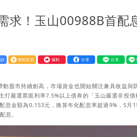
賢戰網友：台灣人靠我活下來
需求！玉山00988B首配
揭原因「模仿超人力霸王」
好
贊助壹蘋
我要爆料
潮帶動股市持續創高，市場資金也開始關注兼具收益與
打嚴選票面利率7.5%以上債券的「玉山嚴選非投債E
配息金額為0.153元，換算年化配息率超過9%，5月1
放配息。