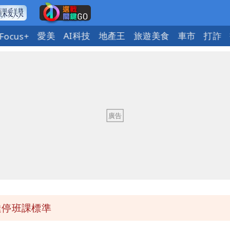
愛美
AI科技
地產王
旅遊美食
車市
打詐
Focus+
賢戰網友：台灣人靠我活下來
揭原因「模仿超人力霸王」
動」徹底改觀
交往3個月閃嫁農業處科長
達停班課標準