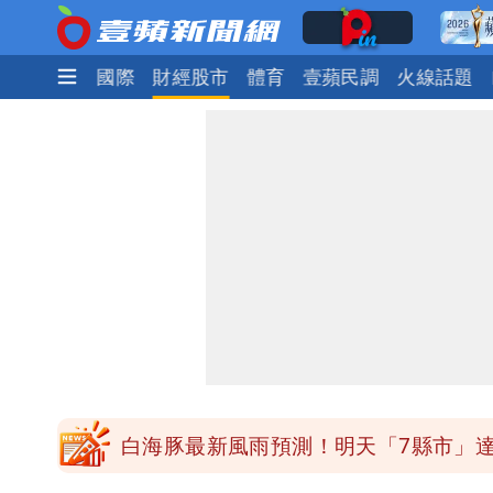
政治
社會
國際
財經股市
體育
壹蘋民調
火線話題
昔痛罵「陳時中擋疫苗」被翻出 黃智
男童躍下2.6米高台摔斷腳後跟 妹妹
原本對小S印象差 家長曝她「私下1舉
姜厚任小24歲女友「舊身分」曝光！昔
白海豚最新風雨預測！明天「7縣市」