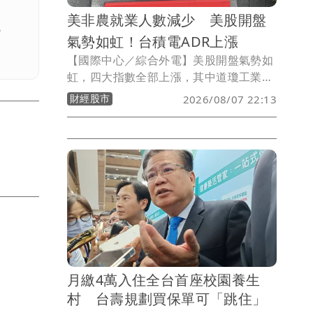
美非農就業人數減少 美股開盤
。
氣勢如虹！台積電ADR上漲
【國際中心／綜合外電】美股開盤氣勢如
虹，四大指數全部上漲，其中道瓊工業指
數上漲123.93點、標普500指數上漲
財經股市
2026/08/07 22:13
29.72點、那斯達克指數上漲225.08點、
費城半導體指數上漲315.88點。在個股方
面，台積電ADR上漲3.07元或0.73％。
月繳4萬入住全台首座校園養生
村 台壽規劃買保單可「跳住」