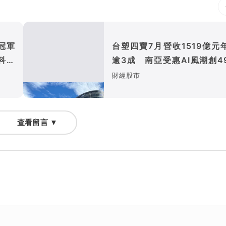
冠軍
台塑四寶7月營收1519億元
科技
逾3成 南亞受惠AI風潮創4
月新高
財經股市
查看留言 ▼