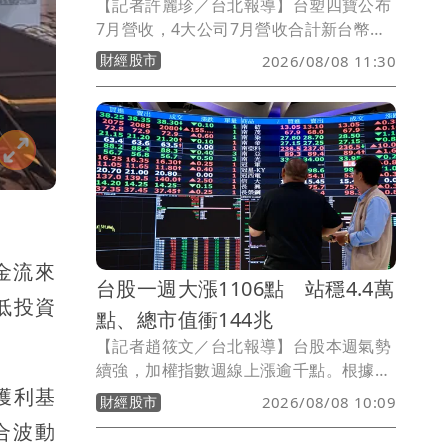
【記者許麗珍／台北報導】台塑四寶公布
7月營收，4大公司7月營收合計新台幣
1519.55億元，月增14.7%，年增
財經股市
2026/08/08 11:30
31.5%。在石化、電子材料價量助攻下，
4家公司7月營收全面年、月雙增，尤其南
亞受惠AI風潮帶動電子材料價量齊揚，月
增12.7％，年增44.5％，7月營收創下近
49個月新高。
金流來
台股一週大漲1106點 站穩4.4萬
低投資
點、總市值衝144兆
【記者趙筱文／台北報導】台股本週氣勢
續強，加權指數週線上漲逾千點。根據臺
獲利基
灣證券交易所統計，8月7日加權指數收在
財經股市
2026/08/08 10:09
44,225.91點，較7月31日的43,119.75點
合波動
上漲1,106.16點，單週漲幅約2.57%；全