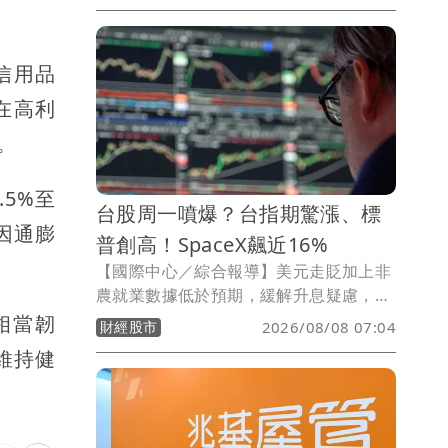
體上市公司總市值同步攀升至144兆
5,568.14億元，一週增加逾3.7兆元，增
幅約2.63%。
信用品
在高利
。
5%至
台股周一噴爆？台指期驚漲、標
因通膨
普創高！SpaceX飆近16%
【國際中心／綜合報導】美元走貶加上非
農就業數據低於預期，緩解升息疑慮，美
股今（7）日全部收紅，標普更締造歷史
相當韌
財經股市
2026/08/08 07:04
新高，台指期夜盤大漲，SpaceX更狂飆
維持健
近16%。