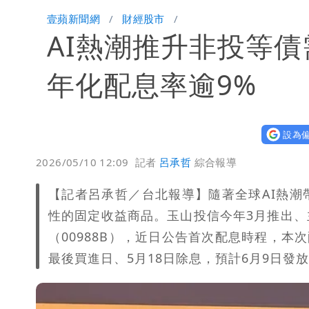
昔痛罵「陳時中擋疫苗」被翻出 黃智
壹蘋新聞網
財經股市
AI熱潮推升非投等債
男童躍下2.6米高台摔斷腳後跟 妹妹
年化配息率逾9%
設為偏
2026/05/10 12:09
記者
呂承哲
綜合報導
【記者呂承哲／台北報導】隨著全球AI熱
性的固定收益商品。玉山投信今年3月推出、主
（00988B），近日公告首次配息時程，本次
最後買進日、5月18日除息，預計6月9日發