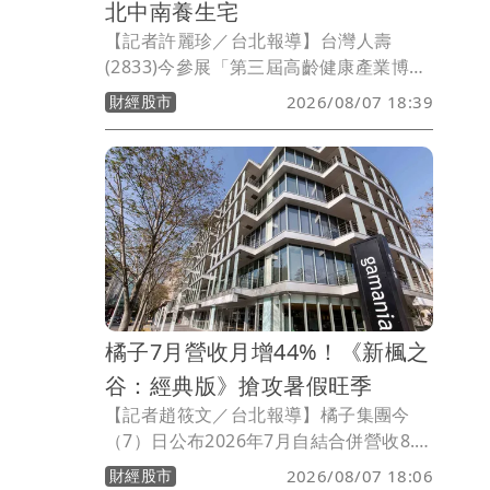
北中南養生宅
【記者許麗珍／台北報導】台灣人壽
(2833)今參展「第三屆高齡健康產業博覽
會」並首度亮相全台首座校園養生村「中
財經股市
2026/08/07 18:39
信科大養生村」微縮模型。台壽董事長許
舒博表示，只要月繳4 萬即可「拎包入
住」且房間內附家具，他另透露台壽已順
利取得台中超巨蛋、高雄澄清湖畔土地以
布局北中南康養版圖，未來研擬單設計結
合住宿權益，台壽保戶享有入住資格或會
員身份且可「跳住」北中南各養生村，打
造銀髮養生村旅遊風新樣貌。
橘子7月營收月增44%！《新楓之
谷：經典版》搶攻暑假旺季
【記者趙筱文／台北報導】橘子集團今
（7）日公布2026年7月自結合併營收8.5
億元，月增44%、年減10%；累計今年前
財經股市
2026/08/07 18:06