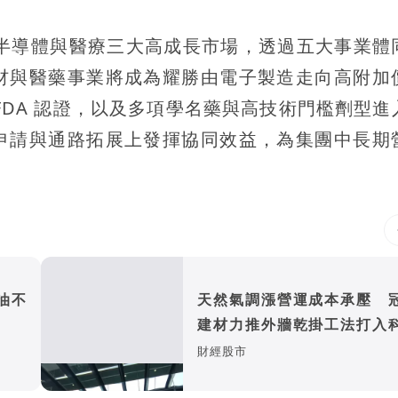
AI、半導體與醫療三大高成長市場，透過五大事業體
材與醫藥事業將成為耀勝由電子製造走向高附加
FDA 認證，以及多項學名藥與高技術門檻劑型進
申請與通路拓展上發揮協同效益，為集團中長期
油不
天然氣調漲營運成本承壓 
建材力推外牆乾掛工法打入
廠房
財經股市