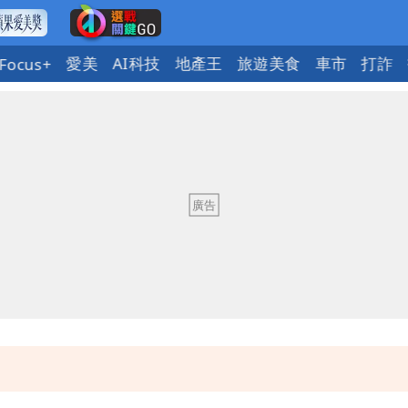
愛美
AI科技
地產王
旅遊美食
車市
打詐
Focus+
慧芝：今年的送立院345天還在審
OL哀號：在同事眼前顏面盡失
ap：愛台灣只是發財的口號
今晚至明下午受影響