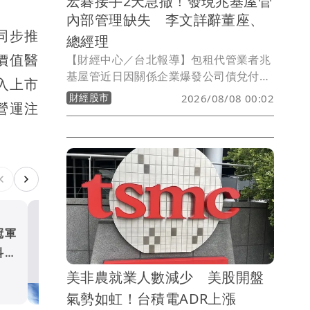
宏碁接手2天急撤！發現兆基屋管
內部管理缺失 李文詳辭董座、
同步推
總經理
價值醫
【財經中心／台北報導】包租代管業者兆
基屋管近日因關係企業爆發公司債兌付爭
入上市
議，身為第二大股東的宏碁原本派任法人
財經股市
2026/08/08 00:02
營運注
代表李文詳接掌董事長，盼強化公司治
理，但接任僅2天，宏碁7日晚間發布重大
訊息指出，李文詳接手後發現兆基屋管存
在內部管理缺失，因此辭去董事長、法人
董事及總經理等職務，宏碁並同步退出經
營層。
冠軍
台塑四寶7月營收1519億元
科技
逾3成 南亞受惠AI風潮創4
月新高
財經股市
美非農就業人數減少 美股開盤
氣勢如虹！台積電ADR上漲