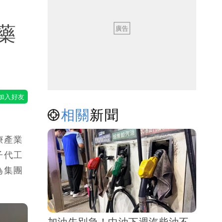
藥
相關
新聞
療產業
子代工
為集團
加油先別急！中油下週汽柴油不