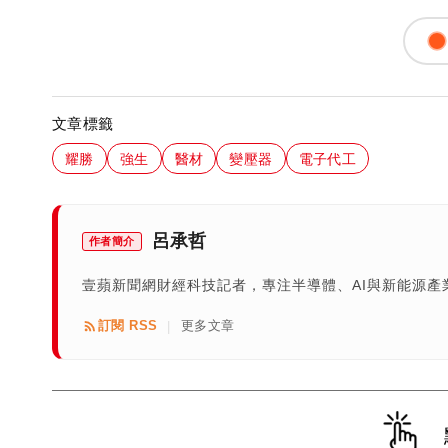
文章標籤
耀勝
強生
醫材
變壓器
電子代工
呂承哲
作者簡介
壹蘋新聞網財經科技記者，專注半導體、AI與新能源
訂閱 RSS
更多文章
|