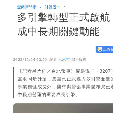
明年總預算「史上最強」10大亮點 李
壹蘋新聞網
財經股市
多引擎轉型正式啟航
穿中國貨內褲逛街「整件掉出裙底」 
成中長期關鍵動能
設為偏
2025/12/24 00:55
記者
呂承哲
綜合報導
【記者呂承哲／台北報導】耀勝電子（3207
需求同步升溫，集團已正式邁入多引擎並進
事業穩健成長外，醫材與醫藥事業體布局已
中長期營運的重要成長引擎。