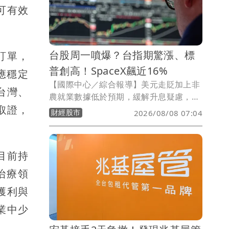
可有效
台股周一噴爆？台指期驚漲、標
訂單，
普創高！SpaceX飆近16%
應穩定
【國際中心／綜合報導】美元走貶加上非
台灣、
農就業數據低於預期，緩解升息疑慮，美
成取證，
股今（7）日全部收紅，標普更締造歷史
財經股市
2026/08/08 07:04
新高，台指期夜盤大漲，SpaceX更狂飆
近16%。
目前持
治療領
獲利與
產業中少