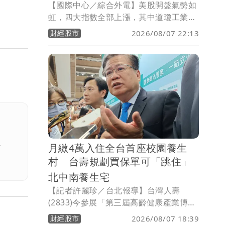
【國際中心／綜合外電】美股開盤氣勢如
虹，四大指數全部上漲，其中道瓊工業指
數上漲123.93點、標普500指數上漲
財經股市
2026/08/07 22:13
29.72點、那斯達克指數上漲225.08點、
費城半導體指數上漲315.88點。在個股方
面，台積電ADR上漲3.07元或0.73％。
。
月繳4萬入住全台首座校園養生
村 台壽規劃買保單可「跳住」
北中南養生宅
【記者許麗珍／台北報導】台灣人壽
(2833)今參展「第三屆高齡健康產業博覽
會」並首度亮相全台首座校園養生村「中
財經股市
2026/08/07 18:39