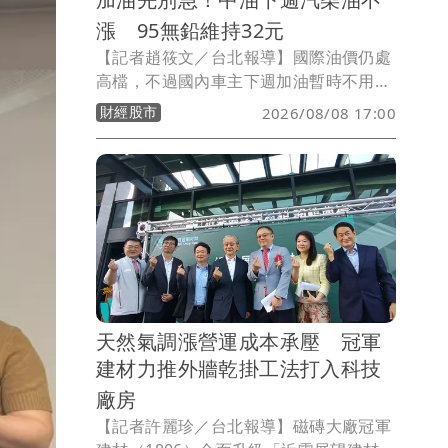
漲 95無鉛維持32元
【記者趙筱文／台北報導】國際油價仍處
高檔，不過國內車主下週加油暫時不用多
掏錢！台灣中油今（8）日宣布，自下週
財經股市
2026/08/08 17:00
一（10日）凌晨零時起至8月16日晚上12
時止，汽、柴油價格全面維持不調整，92
無鉛汽油每公升30.5元、95無鉛汽油32.0
元、98無鉛汽油34.0元，超級柴油則為
29.3元。
天然氣調漲營運成本承壓 冠軍
建材力推外牆乾掛工法打入科技
廠房
【記者許麗珍／台北報導】磁磚大廠冠軍