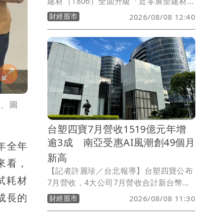
建材（1806）全面升級「近零展望建材
館」正式開館，總經理林祐字表示近期工
財經股市
2026/08/08 12:40
業用天然氣價格調漲後，估計公司每月成
本增加約百萬元，已成為營運最大成本壓
力之一，公司因此增加機能型與低碳建材
產品比重，籍產品差異化改善毛利結構，
其中成大實驗室測試的科技節能石可降低
室溫6度，是最佳外牆乾化和屋頂隔熱材
料，針對科技廠多數偏好綠建築，將力推
慧、圖
至科技公司辦公建物及科技廠房。
台塑四寶7月營收1519億元年增
逾3成 南亞受惠AI風潮創49個月
 年全年
新高
來看，
【記者許麗珍／台北報導】台塑四寶公布
測試耗材
7月營收，4大公司7月營收合計新台幣
1519.55億元，月增14.7%，年增
成長的
財經股市
2026/08/08 11:30
31.5%。在石化、電子材料價量助攻下，
4家公司7月營收全面年、月雙增，尤其南