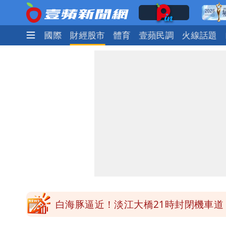
政治
社會
國際
財經股市
體育
壹蘋民調
火線話題
明年總預算「史上最強」10大亮點 李
穿中國貨內褲逛街「整件掉出裙底」 
「我是台灣人」胸章竟是中國製 Che
白海豚降雨注意！10縣市豪雨特報 
白海豚逼近！淡江大橋21時封閉機車道