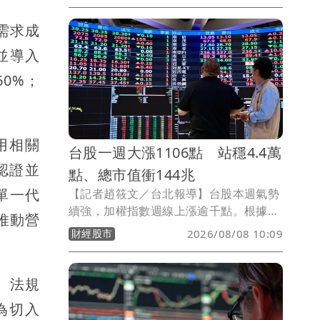
亞受惠AI風潮帶動電子材料價量齊揚，月
需求成
增12.7％，年增44.5％，7月營收創下近
49個月新高。
並導入
60%；
用相關
台股一週大漲1106點 站穩4.4萬
認證並
點、總市值衝144兆
單一代
【記者趙筱文／台北報導】台股本週氣勢
續強，加權指數週線上漲逾千點。根據臺
推動營
灣證券交易所統計，8月7日加權指數收在
財經股市
2026/08/08 10:09
44,225.91點，較7月31日的43,119.75點
上漲1,106.16點，單週漲幅約2.57%；全
體上市公司總市值同步攀升至144兆
、法規
5,568.14億元，一週增加逾3.7兆元，增
為切入
幅約2.63%。