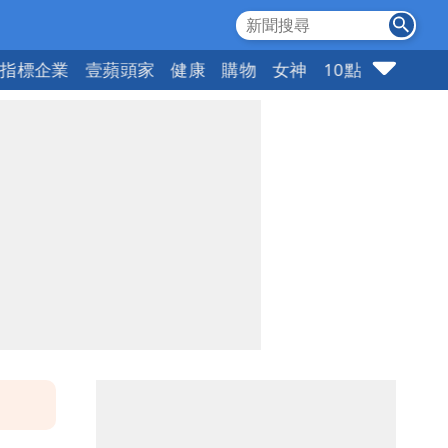
指標企業
壹蘋頭家
健康
購物
女神
10點強打