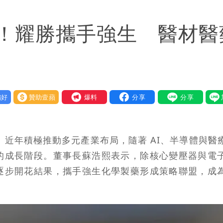
慧芝：今年的送立院345天還在審
！耀勝攜手強生 醫材醫
OL哀號：在同事眼前顏面盡失
好
贊助壹蘋
我要爆料
）近年積極推動多元產業布局，隨著 AI、半導體與醫
的成長階段。董事長蘇浩熙表示，除核心變壓器與電
逐步開花結果，攜手強生化學製藥形成策略聯盟，成