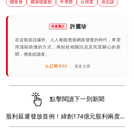
國發會
國家檔案館
半導體
台積電
張忠謀
許麗珍
作者簡介
在這個資訊爆炸、人人都能透過網路發聲的時代，希望
用淺顯易懂的方式，將財經相關訊息及民眾關心的新
聞，傳達給讀者。
訂閱 RSS
更多文章
|
點擊閱讀下一則新聞
股利延遲發放首例！緯創174億元股利兩度遲發 金管會恐開罰