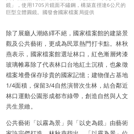
鏡」，使用1705片鏡面不鏽鋼，構築直徑達6公尺的
巨型立體圓鏡。國發會國家檔案局提供
除了展廳人潮絡繹不絕，國家檔案館的建築景
觀及公共藝術，更成為民眾熱門打卡點。林秋
燕表示，國家檔案館選址林口，紅色漸層烤漆
玻璃帷幕除了代表林口台地紅土沉積，也象徵
檔案堆疊保存珍貴的國家記憶；建物僅占基地
1/4面積，保留3/4自然演替次生林，結合鄰近
林口運動公園形成都市綠帶，創造自然與人文
共生景緻。
公共藝術「以霧為景」與「以史為鏡」由藝術
家許宗傑打造，林秋燕指出，「以霧為景」位