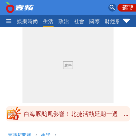
熱門
娛樂時尚
生活
政治
社會
國際
財經股市
體
白海豚颱風應變！超市、量販防颱備貨
180噸 買1送1開搶
徐佳青遭疑「5年爽花2300萬公帑」 本
人回應了
北市基隆路住宅火警 1老婦逃生不及葬
身火窟
王祖賢息影22年罕見現身機場 59歲零
修圖真實狀態曝光
白海豚颱風影響！北捷活動延期一週 貓
空纜車、小巨蛋全面戒備
苦苓拋震撼中國歷史言論！指唐朝根本不
壹蘋新聞網
生活