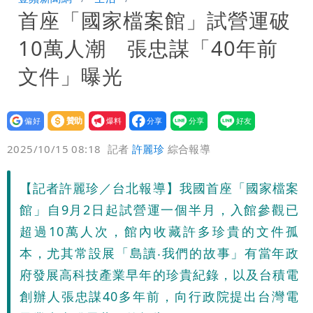
首座「國家檔案館」試營運破
存在 再度被嗆：李白、杜甫用鮮卑文寫
白海豚颱風應變！超市、量販防颱備貨
10萬人潮 張忠謀「40年前
詩？
180噸 買1送1開搶
徐佳青遭疑「5年爽花2300萬公帑」 本
文件」曝光
人回應了
設為
贊助
我要
偏好
壹蘋
爆料
2025/10/15 08:18
記者
許麗珍
綜合報導
【記者許麗珍／台北報導】我國首座「國家檔案
館」自9月2日起試營運一個半月，入館參觀已
超過10萬人次，館內收藏許多珍貴的文件孤
本，尤其常設展「島讀‧我們的故事」有當年政
府發展高科技產業早年的珍貴紀錄，以及台積電
創辦人張忠謀40多年前，向行政院提出台灣電