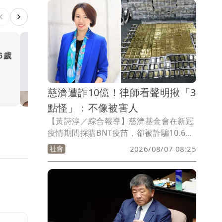
酸。
6歲
明金成離世留下雙胞胎 4歲
老師一段對話催淚
娛樂時尚
慈濟遭詐10億！律師看聲明揪「3
點怪」：不像被害人
【黃詩淳／綜合報導】慈濟基金會在新冠
疫情期間採購BNT疫苗，卻被詐騙10.6億
元，台中地檢署6日起訴主謀陳昱瑄等17
社會
2026/08/07 08:25
人，慈濟也發出聲明，強調深感遺憾與痛
心，已委託律師，將全力配合司法機關之
審理與調查，不過網紅「P律師」卻提出
質疑，認為慈濟聲明不太像被害人聲明。