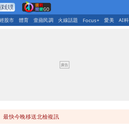
經股市
體育
壹蘋民調
火線話題
愛美
AI
Focus+
必勝：時間久看出睿智
 吳欣岱：完美偽裝台灣企業
最高是這縣市
她親發聲回應了
 最快今晚移送北檢複訊