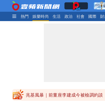
最新
焦點
熱門
娛樂時尚
生活
政治
社會
國際
財
慈濟被騙10億！陳時中一語成讖 王
中國賣家被踢爆在網購平台「租人頭」
白海豚今下午2點半發海警！陸警機率
關之琳爆「奶孫戀」愛上小36歲男模 
兆基風暴｜前董座李建成今被檢調約談