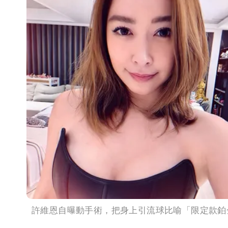
慈濟被騙10億！陳時中一語成讖 王
中國賣家被踢爆在網購平台「租人頭」
許維恩自曝動手術，把身上引流球比喻「限定款鉑