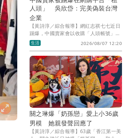
人頭」 吳欣岱：完美偽裝台灣
企業
【黃詩淳／綜合報導】網紅志祺七七近日
踢爆，中國賣家會以收購「人頭帳號」的
方式，在蝦皮假冒成台灣本土店家，台灣
生活
2026/08/07 12:20
基進台北市港湖議員參選人吳欣岱見狀痛
批，「這對台灣社會造成兩個極大的危
害」，她也喊話蝦皮等電商網站必須擔起
平台責任，政府相關單位也必須硬起來。
關之琳爆「奶孫戀」愛上小36歲
男模 她親發聲回應了
【黃詩淳／綜合報導】63歲「香江第一美