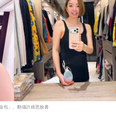
必勝：時間久看出睿智
 吳欣岱：完美偽裝台灣企業
金包」。翻攝許維恩臉書