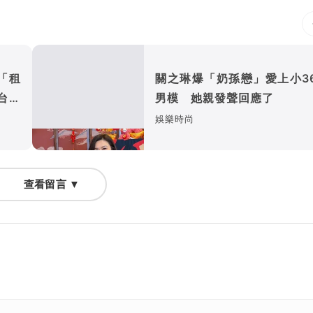
「租
關之琳爆「奶孫戀」愛上小3
台灣
男模 她親發聲回應了
娛樂時尚
查看留言 ▼