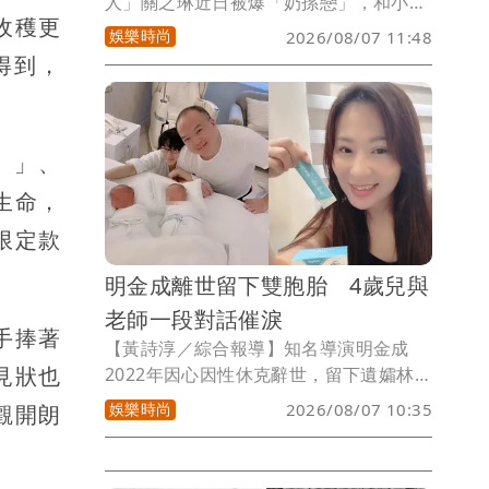
人」關之琳近日被爆「奶孫戀」，和小36
收穫更
歲男模Johan熱戀中，相關話題還登上微
娛樂時尚
2026/08/07 11:48
博熱搜，對此，她也親上火線回應了。
得到，
。」、
生命，
限定款
明金成離世留下雙胞胎 4歲兒與
老師一段對話催淚
手捧著
【黃詩淳／綜合報導】知名導演明金成
見狀也
2022年因心因性休克辭世，留下遺孀林沛
締與一對尚未滿月的龍鳳胎，這4年來由
娛樂時尚
2026/08/07 10:35
觀開朗
林沛締獨自撫養孩子長大，近日適逢父親
節，她也分享孩子在幼兒園和老師的對
話，一句「我沒有爸爸」讓眾人看了都鼻