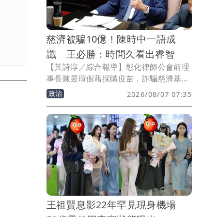
慈濟被騙10億！陳時中一語成
讖 王必勝：時間久看出睿智
【黃詩淳／綜合報導】彰化律師公會前理
事長陳昱瑄假藉採購疫苗，詐騙慈濟基金
會10.6億元，台中地檢署6日起訴陳昱瑄
政治
2026/08/07 07:35
等17人，引發社會譁然，前衛福部次長王
必勝見狀憶起前衛福部長陳時中說過好幾
次，「拿不出原廠證明的都是被人騙
的」，感嘆「時間久了就看得出睿智」。
王祖賢息影22年罕見現身機場