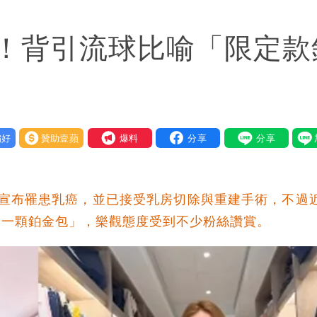
 捐款人有權知真相
！背引流球比喻「限定款
他驚：戰局變五五波
到發紫」
金仍接案！同業酸：我輩楷模
好
贊助壹蘋
我要爆料
一段對話催淚
快看
才宣布罹患乳癌，並已接受乳房切除與重建手術，不過
重重」 1細節避而不談
了一顆鉑金包」，樂觀態度受到不少粉絲讚賞。
」媒體人嘆：真的該緊張了
身影曝 網驚覺不對