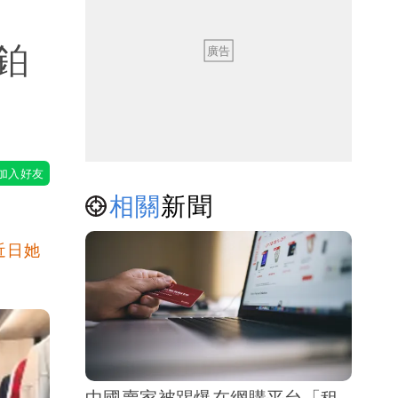
鉑
相關
新聞
近日她
中國賣家被踢爆在網購平台「租