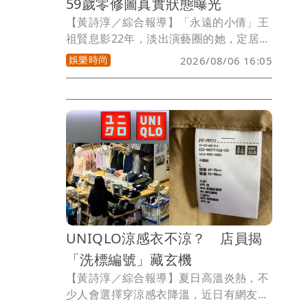
59歲零修圖真實狀態曝光
【黃詩淳／綜合報導】「永遠的小倩」王
祖賢息影22年，淡出演藝圈的她，定居加
拿大潛心修佛，近幾年更經營起艾灸館，
娛樂時尚
2026/08/06 16:05
近日她現身上海機場，巨星風采不減，59
歲真實狀態引發熱議。
UNIQLO涼感衣不涼？ 店員揭
「洗標編號」藏玄機
【黃詩淳／綜合報導】夏日高溫炎熱，不
少人會選擇穿涼感衣降溫，近日有網友抱