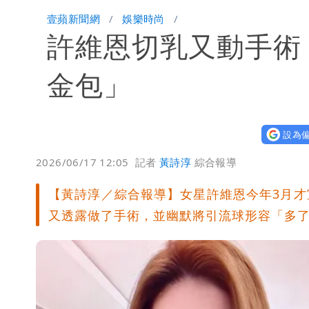
買疫苗被詐10億！她籲慈濟公開說明
壹蘋新聞網
娛樂時尚
許維恩切乳又動手術
蔡英文變「台東蔡主委」嚇壞一堆人！
白海豚颱風攪局父親節！明雨量「紅
金包」
女律師詐慈濟10億 坐擁232公斤黃
設為偏
明金成離世留下雙胞胎 4歲兒與老師
2026/06/17 12:05
記者
黃詩淳
綜合報導
演習登場！搭雙鐵、航班3大注意事項
【黃詩淳／綜合報導】女星許維恩今年3月
慈濟遭詐10.6億！網紅揪聲明「疑點
又透露做了手術，並幽默將引流球形容「多
蔣萬安民調只贏5％「現任優勢去哪？
97萬網紅「肥大叔」驚傳猝逝！最後