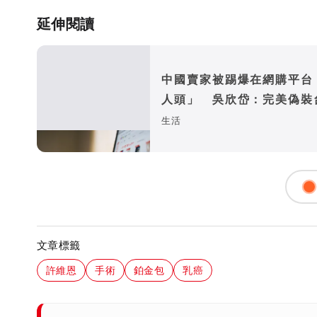
延伸閱讀
中國賣家被踢爆在網購平台
人頭」 吳欣岱：完美偽裝
企業
生活
文章標籤
許維恩
手術
鉑金包
乳癌