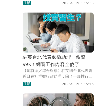
怨，購買日系平價服飾品牌UNIQLO的
生活
2026/08/06 15:35
AIRism系列，卻完全不涼，因此向店員
反映，店員查看洗標後發現，衣服是2021
年製造，至今已有5年，而AIRism的功能
會隨時間衰退，官方也建議，約3年就要
更換了。
駐英台北代表處徵助理 薪資
99K！網看工作內容全傻了
【黃詩淳／綜合報導】駐英國台北代表處
近日在社群徵行政助理，除了一般性行政
庶務工作，還要支援駕駛與人事業務，且
生活
2026/08/06 15:15
需中英文流利，還要有英國駕駛執照，雖
然開出2298英鎊（約新台幣9萬9000元）
薪資，仍被網友酸爆。