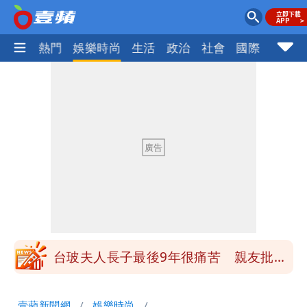
焦點
熱門
娛樂時尚
生活
政治
社會
國際
財經股
長崎「矮化」台灣引爆怒火！日本網友怒
噴：難道真在顧忌中國？
狗仔直擊｜郭書瑤隨興打扮要價破10
萬 素顏進擊新生活圈（壹蘋10點強
鄭朝方曬3人合照 網友一看秒懂：竹北
打）
接班人「終於有消息了」
35歲早餐不吃鐵板麵？釣出一票人點
頭 辦公室全是「1聲音」
台玻夫人長子最後9年很痛苦 親友批徐
莉玲「冷血媽媽」
班鐵翔誇姜厚任女友跟他學演戲表現優
壹蘋新聞網
娛樂時尚