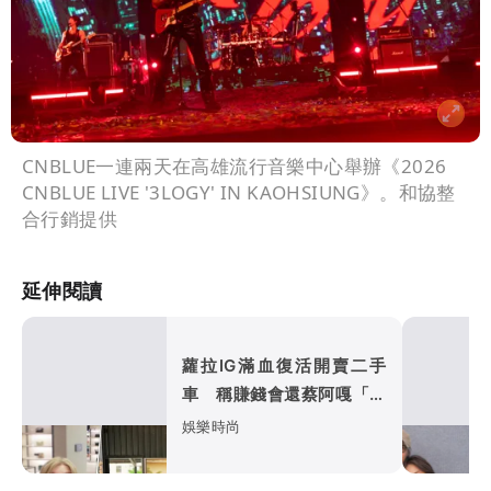
CNBLUE一連兩天在高雄流行音樂中心舉辦《2026
CNBLUE LIVE '3LOGY' IN KAOHSIUNG》。和協整
合行銷提供
延伸閱讀
蘿拉IG滿血復活開賣二手
車 稱賺錢會還蔡阿嘎「好
好面對負責」
娛樂時尚