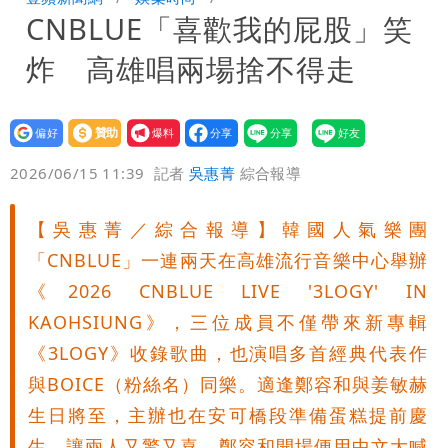
CNBLUE「喜歡我的屁股」笑
異 網笑：老師好像提油救火了
「民進黨有她裸照？」黃智賢回嗆：國民
炸 高雄唱兩場捨不得走
黨墮落還不准人說
13子女擠10坪屋 媽傳返家：我很愛孩
子...請還我們平靜
氣象女神累了？白海豚報成「白沙屯」
設為
贊助
我要
偏好
壹蘋
爆料
2026/06/15 11:39
記者
吳惠菁
綜合報導
本尊：懊惱到現在
大爆發！3颱風+1熱帶低壓 專家逐一分
析對台影響
陳時中選前夜「淋雨道歉」 王必勝認：
【吳惠菁／綜合報導】韓國人氣樂團
「CNBLUE」一連兩天在高雄流行音樂中心舉辦
已知輸了…無奈又不平
長崎原爆典禮矮化台灣 傷害真正的朋
《2026 CNBLUE LIVE '3LOGY' IN
KAOHSIUNG》，三位成員不僅帶來新專輯
友！矢板明夫揭背後原因
「肥大叔」猝逝恐關品牌？團隊沉痛發
《3LOGY》收錄歌曲，也演唱多首經典代表作
文 原訂直播將取消
3颱共舞！「颱風尾」掃中南部4縣市大
與BOICE（粉絲名）同樂。適逢鄭容和與姜敏赫
生日將至，主辦也在安可橋段準備蛋糕提前慶
雨 本周天氣一圖秒懂
長崎「矮化」台灣引爆怒火！日本網友怒
生，讓兩人又驚又喜。鄭容和開場便用中文大喊