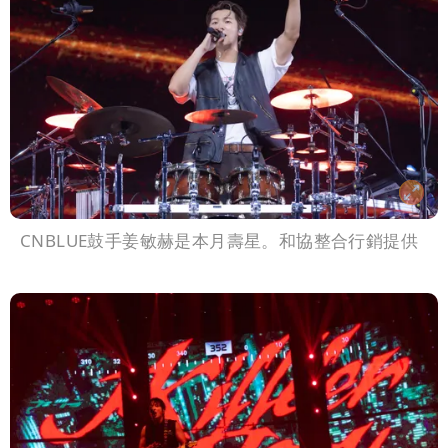
CNBLUE鼓手姜敏赫是本月壽星。和協整合行銷提供