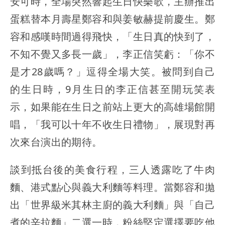
安可時，全場突然響起生日快樂歌，主辦推出
蛋糕替本月壽星鄭容和與姜敏赫提前慶生。鄭
容和感嘆時間過得飛快，「生日真的快到了，
不知不覺又多長一歲」，李正信笑虧：「你不
是才28歲嗎？」逗得全場大笑。被問到自己
的生日時，9月生日的李正信甚至開玩笑表
示，如果能在生日之前站上更大的高雄場館開
唱，「我可以十年不收生日禮物」，展現對再
次來台演出的期待。
談到抵台後的美食行程，三人透露吃了牛肉
麵、港式點心與義大利麵等料理。當鄭容和拋
出「世界級米其林主廚的義大利麵」與「自己
煮的辛拉麵」二選一時，粉絲堅定選擇要吃他