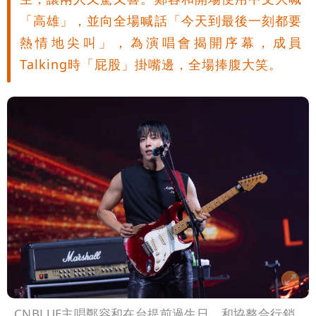
噴：難道真在顧忌中國？
狗仔直擊｜郭書瑤隨興打扮要價破10
「高雄」，並向全場喊話「今天到最後一刻都要
熱情地尖叫」，為演唱會揭開序幕，成員
萬 素顏進擊新生活圈（壹蘋10點強
Talking時「屁股」掛嘴邊，全場捧腹大笑。
打）
CNBLUE主唱鄭容和在台提前過生日。和協整合行銷