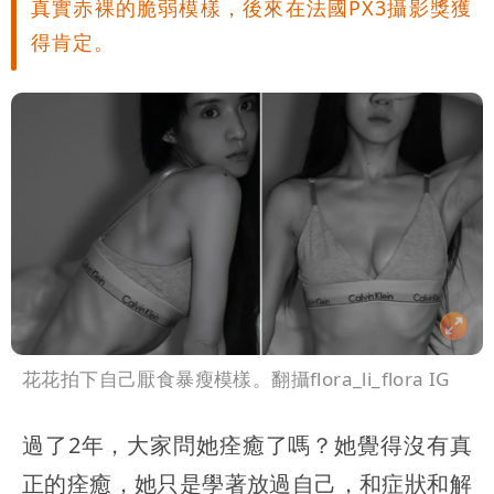
真實赤裸的脆弱模樣，後來在法國PX3攝影獎獲
得肯定。
花花拍下自己厭食暴瘦模樣。翻攝flora_li_flora IG
過了2年，大家問她痊癒了嗎？她覺得沒有真
正的痊癒，她只是學著放過自己，和症狀和解