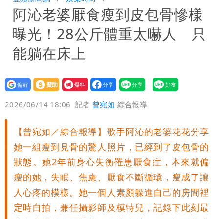
阿沁老婆厭食瘦到皮包骨慘樣
超Man
駐英台北代表處徵助理 薪資99K！工作
曝光！28公斤體重太嚇人 只
內容讓人看傻
白海豚明恐海警！全台大雨3天「這區下
能躺在床上
到紫爆」
伊朗撂話美盟友：快勸川普停手！否則報
設為
贊助
我要
復
父親節泡湯了！白海豚海警機率飆
偏好
壹蘋
爆料
2026/06/14 18:06
記者
曾宛如
綜合報導
85％ 這3天恐豪雨
道瓊再創新高！SpaceX「財報失速」蒸
【曾宛如／綜合報導】歌手阿沁的老婆花花分享
發7兆
白海豚路徑變了！專家：離台又更近 暴
她一組瘦到見骨的驚人照片，已經到了皮包骨的
風圈逼近岸處
狀態。她2年前身心失衡罹患厭食症，本來就偏
瘦的她，失眠、焦慮、厭食不斷循環，瘦成了讓
人心疼的模樣。她一個人素顏躲進自己的房間裡
定時自拍，兼任攝影師及模特兒，記錄下此刻最