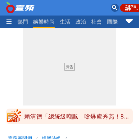
焦點
熱門
娛樂時尚
生活
政治
社會
國際
財經股
道瓊再創新高！SpaceX「財報失速」蒸
發7兆
白海豚路徑變了！專家：離台又更近 暴
風圈逼近岸處
UNIQLO涼感衣不涼？ 店員揭「洗標編
號」藏玄機
國家隊戰績曝光！投資報酬率高達81%
台積電一檔狂賺76億
賴清德「總統級嘲諷」嗆爆盧秀燕！8年
總帳一次掀翻
70歲姜厚任攜小2輪女友現身！交往原因
壹蘋新聞網
娛樂時尚