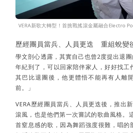
VERA新歌大轉型！首挑戰搖滾金屬融合Electr
歷經團員當兵、人員更迭 重組蛻變
學文剖心透露，其實自己也曾2度提出退
年紀到了，可以回家陪伴家人，好好找工
其巴比退團後，他更體悟不能再有人離開
前。」
VERA歷經團員當兵、人員更迭後，推出
滾風，也是他們第一次嘗試的歌曲風格。這
首窒息感的歌，因為舞蹈強度很難，唱的