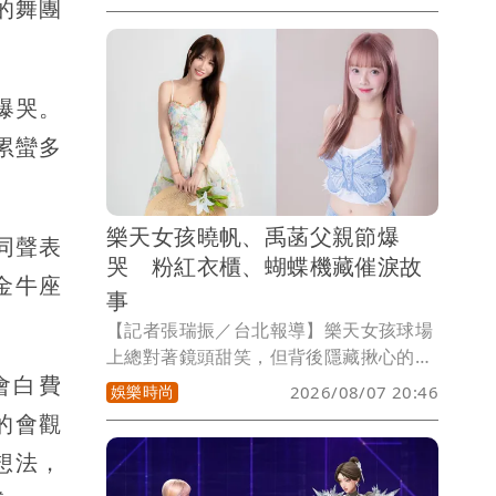
的舞團
生子「親爹在西安，可別瞎造謠了」。
爆哭。
累蠻多
樂天女孩曉帆、禹菡父親節爆
同聲表
哭 粉紅衣櫃、蝴蝶機藏催淚故
金牛座
事
【記者張瑞振／台北報導】樂天女孩球場
上總對著鏡頭甜笑，但背後隱藏揪心的家
會白費
庭故事！樂天女孩副舞蹈總監曉帆與樂天
娛樂時尚
2026/08/07 20:46
女孩禹菡，適逢父親節，罕見敞開心扉，
的會觀
淚揭被隱藏在聚光燈下的父女秘密 !無論
想法，
總是不擅於言詞表達，想要回到過去多與
父母創造美好回憶的曉帆、或年輕時超任