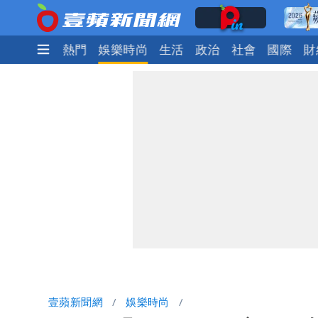
最新
焦點
熱門
娛樂時尚
生活
政治
社會
國際
財
壹蘋新聞網
娛樂時尚