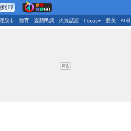
經股市
體育
壹蘋民調
火線話題
愛美
AI
Focus+