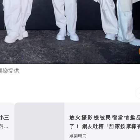
娛樂提供
小三
放火攝影機被民宿當情趣
料者
了！ 網友吐槽「誰家按摩棒
幕、鏡頭」
娛樂時尚