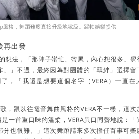
o Pop風格，舞蹈難度直接升級地獄級。踢帕娛樂提供
後再出發
團的想法，「那陣子蠻忙、蠻累，內心想很多。覺
作。」不過，最終因為對團體的「羈絆」選擇留
了，「我還是想要這個名字（VERA）一直在
新歌，跟以往電音舞曲風格的VERA不一樣，這次
是一首重口味的溫柔，VERA異口同聲地說：「
部分也很難。」這次舞蹈請來多次擔任百事可樂