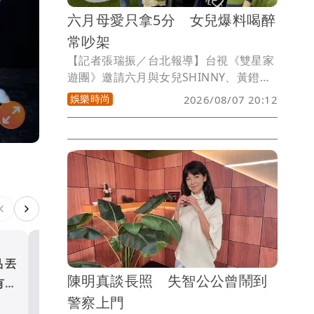
六月母愛只拿5分 女兒爆料喝醉
常吵架
【記者張瑞振／台北報導】台視《雙星家
遊團》邀請六月與女兒SHINNY、黃鐙輝
與兒子阿寶，一同展開親子旅程，兩組家
娛樂時尚
2026/08/07 20:12
庭首次帶著孩子錄製節目，不僅一起體驗
畫髒髒畫、溜冰，也一同品嚐美食，旅程
從一見面便充滿歡笑，六月也貼心準備自
己平常愛吃的早餐與黃鐙輝、阿寶分享。
品丟
閨蜜兒子被瞎指精主周杰倫
陳明真談長照 失智公公曾鬧到
有螢
揭孩子生父真相
警察上門
娛樂時尚