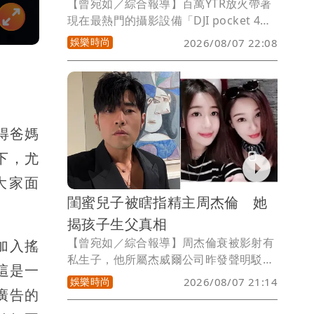
【曾宛如／綜合報導】百萬YTR放火帶著
現在最熱門的攝影設備「DJI pocket 4
pro」去澎湖玩並拍片，不料忘在民宿
娛樂時尚
2026/08/07 22:08
裡，因為素材都在裡面，他崩潰大哭，覺
得沒辦法呼吸，致電民宿確定被工作人員
當成垃圾丟掉了，他一度衝去有50噸垃圾
的集中地翻找，但最後還是沒找到，他與
民宿老闆已談妥賠償條件，但民宿清潔人
得爸媽
員聲稱「以為相機是按摩棒才丟」，網友
吐槽覺得難以置信，「誰家按摩棒會有螢
下，尤
幕跟鏡頭」、「就算是按摩棒也不該擅自
大家面
扔掉客人物品」。
閨蜜兒子被瞎指精主周杰倫 她
揭孩子生父真相
【曾宛如／綜合報導】周杰倫衰被影射有
加入搖
私生子，他所屬杰威爾公司昨發聲明駁斥
這是一
不實傳聞，而傳聞中的女主角劉若雪是女
娛樂時尚
2026/08/07 21:14
廣告的
股東，她今也委託律師發聲明闢謠，而閨
蜜Amy姐早她一步出聲，直指傳聞中的私