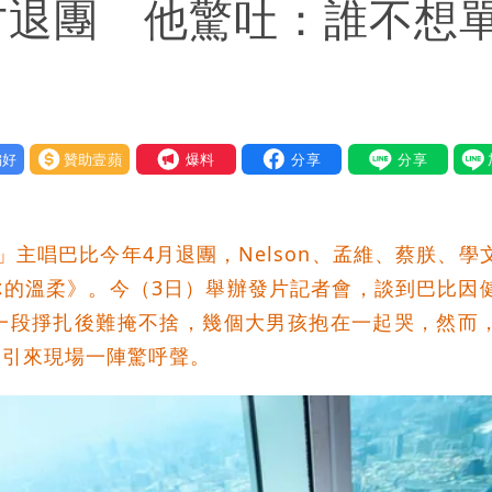
唱才退團 他驚吐：誰不想
好
贊助壹蘋
我要爆料
」主唱巴比今年4月退團，Nelson、孟維、蔡朕、學
你的溫柔》。今（3日）舉辦發片記者會，談到巴比因
一段掙扎後難掩不捨，幾個大男孩抱在一起哭，然而
，引來現場一陣驚呼聲。