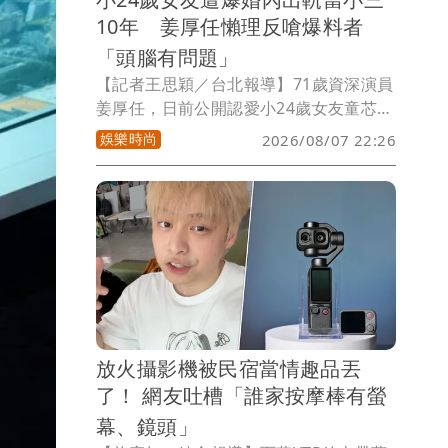
10年 姜厚任懶理反嗆爆料者
「頭腦有問題」
【記者王思穎／台北報導】71歲資深演員
姜厚任，日前公開認愛小24歲女友童芯
（本名陳苡孋），大方受訪，沒想到童芯
娛樂時尚
2026/08/07 22:26
先被質疑台大「3碩1博」學霸學歷造假，
三封證明兩人七世情緣的76年明信片也遭
疑，現在又有女網友跳出來爆料，陳苡孋
是破壞婚姻的小三，姜厚任對此也回應
了。
放火攝影機被民宿當情趣品丟
了！ 網友吐槽「誰家按摩棒有螢
幕、鏡頭」