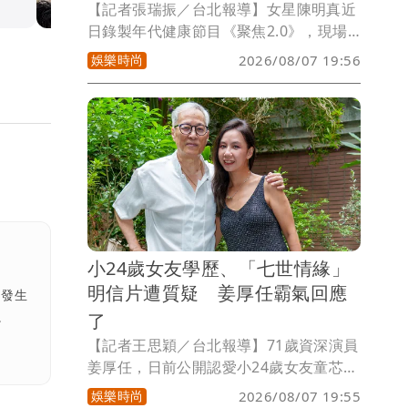
【記者張瑞振／台北報導】女星陳明真近
日錄製年代健康節目《聚焦2.0》，現場
清唱經典歌曲〈變心的翅膀〉，好歌喉依
娛樂時尚
2026/08/07 19:56
舊，除了維持亮麗狀態，她更跨界攻讀輔
仁大學長期照護研究所，順利取得碩士學
位。
小24歲女友學歷、「七世情緣」
明信片遭質疑 姜厚任霸氣回應
聞發生
了
。
【記者王思穎／台北報導】71歲資深演員
姜厚任，日前公開認愛小24歲女友童芯
（本名陳苡孋），並大方分享兩人的七世
娛樂時尚
2026/08/07 19:55