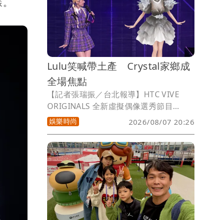
樣。
性，吵鬧要負債累累的父親買手機的禹
菡，都是成長的軌跡。
Lulu笑喊帶土產 Crystal家鄉成
全場焦點
【記者張瑞振／台北報導】HTC VIVE
ORIGINALS 全新虛擬偶像選秀節目
《VPOP ASIA》最新一集，由持修、蔡詩
娛樂時尚
2026/08/07 20:26
芸、Leo王繼續為選手的二輪自選曲積分
賽點評把關。除了節目正片，該節目每週
四晚間持續推出由選手陪伴粉絲觀看 YT
直播的活動，以及每週一的特別企劃，話
題熱度不減。