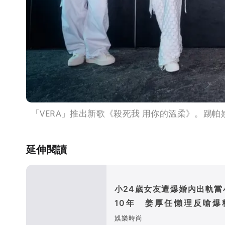
「VERA」推出新歌《殺死我 用你的溫柔》。踢帕
延伸閱讀
小24歲女友遭爆婚內出軌當
10年 姜厚任懶理反嗆爆
「頭腦有問題」
娛樂時尚