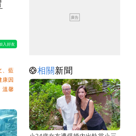
單
相關
新聞
文、藍
健康因
，溫馨
小24歲女友遭爆婚內出軌當小三