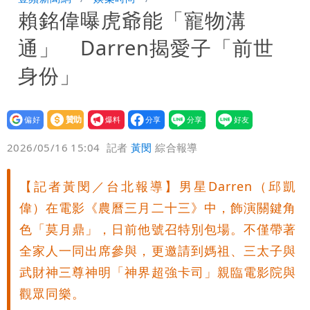
賴銘偉曝虎爺能「寵物溝
驚：戰局變五五波
兆基風暴｜前董座李建成遭檢調約談！最
通」 Darren揭愛子「前世
快今晚移送
明金成離世留下雙胞胎 4歲兒與老師一
身份」
段對話催淚！
蔣萬安民調只贏5％「現任優勢去哪？」
設為
贊助
我要
她嘆：真的該緊張
慈濟遭詐10.6億！網紅揪聲明「疑點重
偏好
壹蘋
爆料
2026/05/16 15:04
記者
黃閔
綜合報導
重」 1細節避而不談
97萬網紅「肥大叔」驚傳猝逝！最後身
【記者黃閔／台北報導】男星Darren（邱凱
影曝 網驚覺不對
泰國校園爆槍響！2師中彈亡20人傷 槍
偉）在電影《農曆三月二十三》中，飾演關鍵角
手疑學生
色「莫月鼎」，日前他號召特別包場。不僅帶著
全家人一同出席參與，更邀請到媽祖、三太子與
武財神三尊神明「神界超強卡司」親臨電影院與
觀眾同樂。