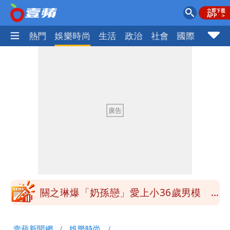
焦點
熱門
娛樂時尚
生活
政治
社會
國際
財經股
97萬網紅「肥大叔」驚傳猝逝！最後身
影曝 網驚覺不對
泰國校園爆槍響！2師中彈亡20人傷 槍
手疑學生
中國賣家被踢爆在網購平台「租人頭」
吳欣岱：完美偽裝台灣企業
白海豚14:30發海警！這縣市陸警機率最
高
關之琳爆「奶孫戀」愛上小36歲男模
她親發聲回應了
蔡英文變「台東蔡主委」嚇壞一堆人！他
壹蘋新聞網
娛樂時尚