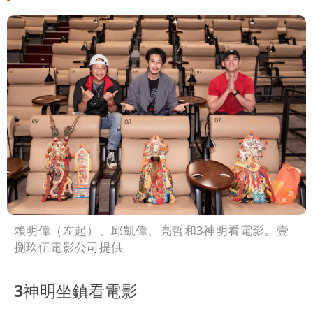
賴明偉（左起）、邱凱偉、亮哲和3神明看電影。壹
捌玖伍電影公司提供
3神明坐鎮看電影