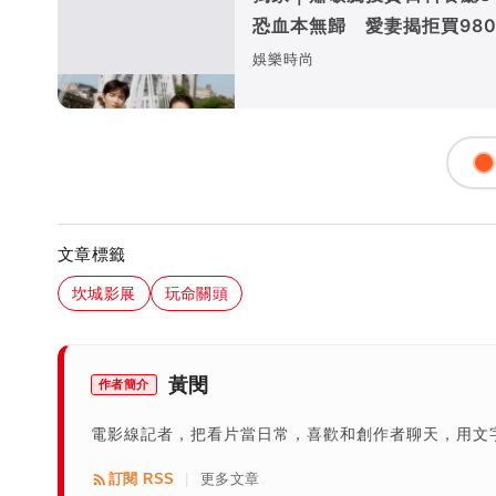
恐血本無歸 愛妻揭拒買980
店面內幕
娛樂時尚
文章標籤
坎城影展
玩命關頭
黃閔
作者簡介
電影線記者，把看片當日常，喜歡和創作者聊天，用文
訂閱 RSS
更多文章
|