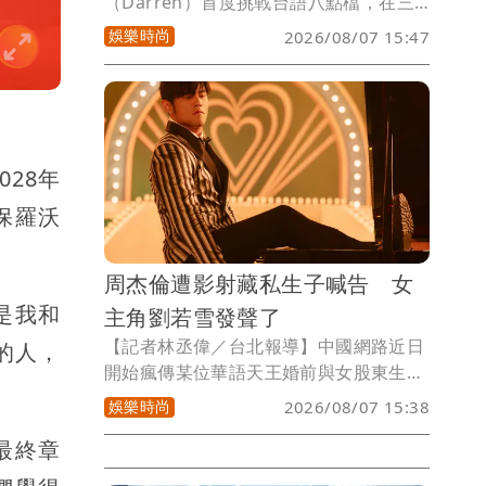
（Darren）首度挑戰台語八點檔，在三
立新八點台劇《針線緣》與陳珮騏飾演恩
娛樂時尚
2026/08/07 15:47
愛夫妻。現場有一群敬業又可愛的小演員
更讓他瞬間融化，尤其抱著劇中飾演女兒
的小童星時，甚至一度萌生「想再生一個
女兒」的念頭。
028年
保羅沃
周杰倫遭影射藏私生子喊告 女
是我和
主角劉若雪發聲了
【記者林丞偉／台北報導】中國網路近日
的人，
開始瘋傳某位華語天王婚前與女股東生下
私生子，周杰倫遭影射上熱搜，所屬杰威
娛樂時尚
2026/08/07 15:38
爾公司6日隨即發布聲明嚴正駁斥不實傳
最終章
聞，表示已委託律師進行證據保全，對於
散布者保留依法追究的權利。昨周董所屬