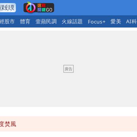
經股市
體育
壹蘋民調
火線話題
愛美
AI
Focus+
口」 徐巧芯：民進黨當年刻意阻擋
傳父母好基因
韓都受影響
了」 26歲女兒：震驚神奇
度焚風