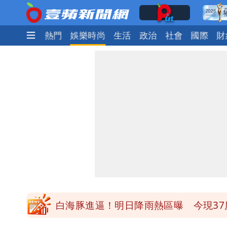
最新
焦點
熱門
娛樂時尚
生活
政治
社會
國際
財
「民間買到1500萬劑BNT補疫苗缺
陳妍希9歲兒暴風抽高 帥氣正面曝遺
白海豚颱風大亂！虎航10航班異動 日
47歲婦腹痛就醫才知懷孕「1小時後生
白海豚進逼！明日降雨熱區曝 今現37