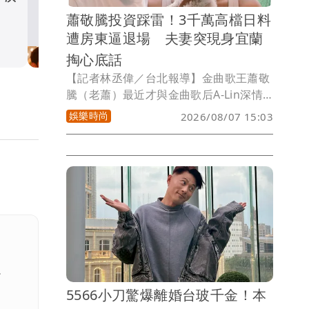
主角劉若雪發聲了
蕭敬騰投資踩雷！3千萬高檔日料
遭房東逼退場 夫妻突現身宜蘭
娛樂時尚
掏心底話
【記者林丞偉／台北報導】金曲歌王蕭敬
騰（老蕭）最近才與金曲歌后A-Lin深情
對唱《愛上你不是我決定》，沒想到戲裡
娛樂時尚
2026/08/07 15:03
唱的是愛情，戲外卻有件「不是他能決
定」的大事找上門。老蕭與友人投資的高
檔日料餐廳「渡邉」，驚傳因與房東續約
談判破局，不僅被通知不再續租，還收到
存證信函要求限期搬離，更傳出房東要求
裝潢留下，讓斥資數千萬元打造的餐廳面
臨血本無歸危機，消息一出震撼演藝圈。
。
5566小刀驚爆離婚台玻千金！本