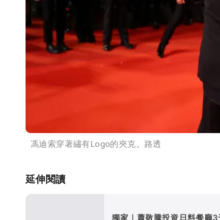
馮迪索穿著繡有Logo的夾克。路透
延伸閱讀
獨家｜蕭敬騰投資日料餐廳3