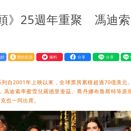
頭》25週年重聚 馮迪索
臣「當台灣人金魚腦？」
悼念
檢舉 停用誰負責？
好
贊助壹蘋
我要爆料
口」 徐巧芯：民進黨當年刻意阻擋
傳父母好基因
列自2001年上映以來，全球票房累積超過70億美元
映，馮迪索率蜜雪兒羅德里奎茲、喬丹娜布魯斯特等原
沃克也一同出席。