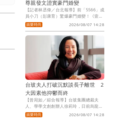
尊親發文證實豪門婚變
【記者林丞偉／台北報導】前「5566」成
員小刀（彭康育）驚爆豪門婚變！《壹蘋
新聞網》今獨家爆料，他與2012年迎娶台
娛樂時尚
2026/08/07 14:28
玻二千金林文晴（Tina）宣告離婚，對
此，小刀直到《壹蘋》新聞「獨家｜5566
小刀驚爆離婚台玻千金！已分居半年 徐
莉玲風波意外掀豪門婚變內幕」曝光後近
2個半小時，才發文鬆口證實離婚了。
台玻夫人打破沉默談長子離世 2
大因素他抑鬱而終
【曾宛如／綜合報導】台玻集團總裁夫
人、學學文創創辦人徐莉玲，日前烏龍控
訴王菲事件後，成為火線人物，她豪門家
娛樂時尚
2026/08/07 14:28