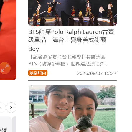
BANGERZ」（TJBB）到101拍照。剛好
演出遇到父親節，AKIRA透露4歲愛子大
勇會跟他說中文的加油，還會問：「有把
場子炒熱嗎？」小大人童言童語，笑翻全
BTS帥穿Polo Ralph Lauren古董
場。
級單品 舞台上變身美式街頭
Boy
【記者劉旻君／台北報導】韓國天團
BTS（防彈少年團）世界巡迴演唱會
《ARIRANG》如火如荼進行中，8至9月
娛樂時尚
2026/08/07 15:27
將陸續在美國6座城市舉辦14場精彩演
出，本月1日登上紐澤西大都會人壽體育
場。在演唱會Act 2橋段中，BTS 成員們
全數換上由美國時尚品牌Polo Ralph
Lauren打造的官方訂製舞台戰袍，將
1990年代復古美式街頭感與舞蹈能量融
合，7名成員各自的時髦造型，也帥翻現
場海量ARMY（BTS粉絲名）。
小演
周杰倫遭影射藏私生子喊告