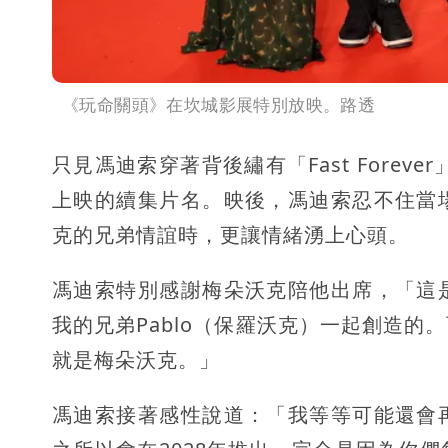
《玩命關頭》在坎城影展特別放映。路透
只見馮迪索穿著背後繡有「Fast Forev
上映的續集片名。映後，馮迪索忍不住當
克的兄弟情誼時，更讓情緒湧上心頭。
馮迪索特別感謝梅朵沃克陪他出席，「這
我的兄弟Pablo（保羅沃克）一起創造
就是梅朵沃克。」
馮迪索接著感性說道：「我等等可能還會