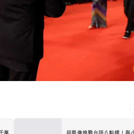
千萬
邱凱偉挑戰台語八點檔！與