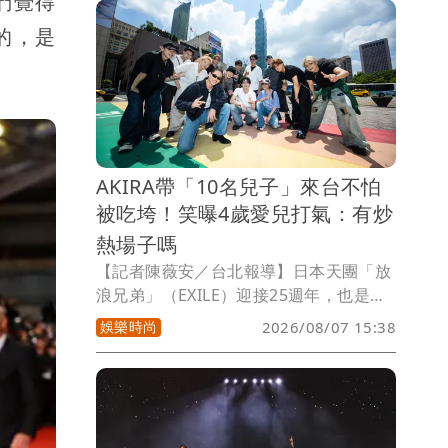
們覺得
的杰威爾發出聲明闢謠，事件女主角劉若
的，是
雪今也委請律師發表聲明，否認網路傳
聞。
AKIRA帶「10名兒子」來台不怕
被吃垮！笑曝4歲愛兒打氣：有炒
熱場子嗎
【記者陳薇安／台北報導】日本天團「放
浪兄弟」（EXILE）迎接25週年，也是國
民姐夫AKIRA出道20週年，首次個人巡演
娛樂時尚
2026/08/07 15:38
「URBAN SAVAGE」最終站來到台灣，
8、9日在Clapper Studio登場。他今天
早上抵台後，馬不停蹄帶著嘉賓
MAKIDAI、「DOBERMAN INFINITY」
成員P-CHO及子弟兵「THE JET BOY