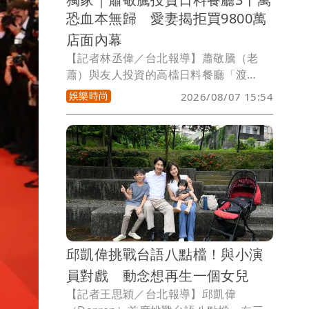
恐血本無歸 愛妻揭拒買9800萬
店面內幕
【記者林丞偉／台北報導】蕭敬騰（老
蕭）與友人投資的高檔日料餐廳「渡
邉」，驚傳因與房東續約談判破局，不僅
娛樂時尚
2026/08/07 15:54
被通知不再續租，還收到存證信函要求限
期搬離，更傳出房東要求裝潢留下，讓斥
資數千萬元打造的餐廳面臨血本無歸危
機，據悉，房東曾開價9800萬元問他們要
不要買下店面，但他們並無計劃而回絕，
對此，老蕭愛妻Summer（林有慧）吐
露，拒買下店面的主要原因。
邱凱偉挑戰台語八點檔！與小演
員對戲 動念想再生一個女兒
【記者王思穎／台北報導】邱凱偉