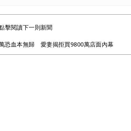
點擊閱讀下一則新聞
萬恐血本無歸 愛妻揭拒買9800萬店面內幕