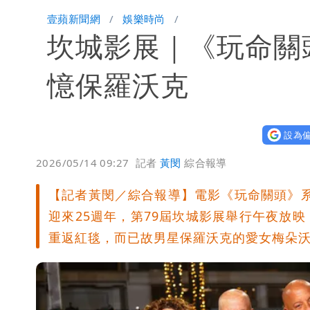
白海豚增強了！首波海警範圍曝光
壹蘋新聞網
娛樂時尚
坎城影展｜《玩命關
慈濟遭詐｜他斥：擋疫苗首惡想洗成功
肥大叔猝逝！競爭對手「丟丟妹」13字
憶保羅沃克
Uber Eats違法偷錢！外送員得自己
設為偏
「民間買到1500萬劑BNT補疫苗缺
2026/05/14 09:27
記者
黃閔
綜合報導
陳妍希9歲兒暴風抽高 帥氣正面曝遺
【記者黃閔／綜合報導】電影《玩命關頭》系
迎來25週年，第79屆坎城影展舉行午夜放
重返紅毯，而已故男星保羅沃克的愛女梅朵