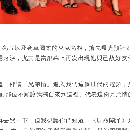
er」亮片以及賽車圖案的夾克亮相，搶先曝光預計2
場落淚，尤其是當銀幕上再次出現他與已故好友
是一部讓『兄弟情』進入我們這個世代的電影，
的。而那位不願讓我獨自來到這裡、代表這份兄弟情
再去哭一下，但我想讓你們知道，《玩命關頭》