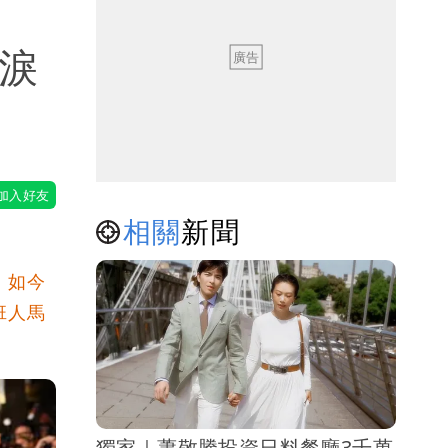
淚
相關
新聞
。如今
班人馬
獨家｜蕭敬騰投資日料餐廳3千萬