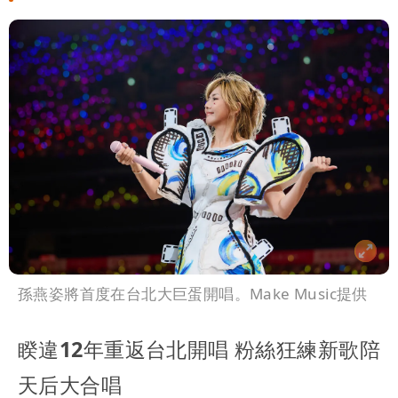
孫燕姿將首度在台北大巨蛋開唱。Make Music提供
睽違12年重返台北開唱 粉絲狂練新歌陪
天后大合唱