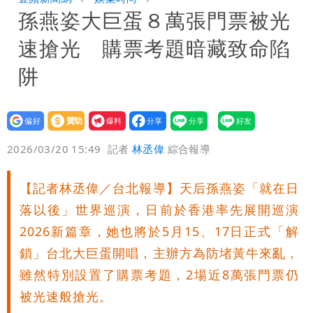
孫燕姿大巨蛋８萬張門票被光
聲押？交保？複訊後揭曉
慈濟買BNT遭詐10億元 蔡英文：政府
速搶光 購票考題暗藏致命陷
很多謹慎判斷當時未被理解
抄襲造假當上劍橋大學教授 神鬼級履歷
阱
「攏係假」
設為
贊助
我要
偏好
壹蘋
爆料
2026/03/20 15:49
記者
林丞偉
綜合報導
【記者林丞偉／台北報導】天后孫燕姿「就在日
落以後」世界巡演，日前於香港率先展開巡演
2026新篇章，她也將於5月15、17日正式「解
鎖」台北大巨蛋開唱，主辦方為防堵黃牛來亂，
雖然特別設置了購票考題，2場近8萬張門票仍
被光速般搶光。