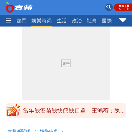
焦點
熱門
娛樂時尚
生活
政治
社會
國際
財經股
慈濟買BNT遭詐10億元 蔡英文：政府
很多謹慎判斷當時未被理解
抄襲造假當上劍橋大學教授 神鬼級履歷
「攏係假」
陳時中給沈伯洋「3個建議」：別因選市
長變猙獰，否則就跟對手一樣
「慈濟別想躲在受害者3字後面」 她：
10.6億顧問費決策過程在哪
當年缺疫苗缺快篩缺口罩 王鴻薇：陳時
中哪來勇氣要別人道歉
兆基風暴！前董座李建成移送北檢 是否
壹蘋新聞網
娛樂時尚