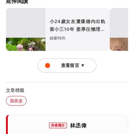
延伸閱讀
小24歲女友遭爆婚內出軌
當小三10年 姜厚任懶理反
嗆爆料者「頭腦有問題」
娛樂時尚
查看留言 ▼
文章標籤
孫燕姿
林丞偉
作者簡介