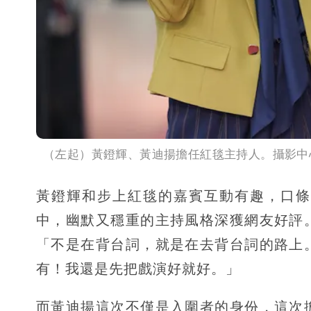
（左起）黃鐙輝、黃迪揚擔任紅毯主持人。攝影中
黃鐙輝和步上紅毯的嘉賓互動有趣，口條
中，幽默又穩重的主持風格深獲網友好評
「不是在背台詞，就是在去背台詞的路上
有！我還是先把戲演好就好。」
而黃迪揚這次不僅是入圍者的身份，這次