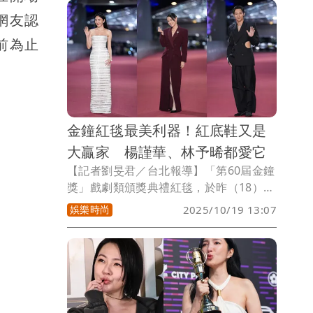
網友認
前為止
金鐘紅毯最美利器！紅底鞋又是
大贏家 楊謹華、林予晞都愛它
【記者劉旻君／台北報導】「第60屆金鐘
獎」戲劇類頒獎典禮紅毯，於昨（18）日
傍晚在台北流行音樂中心登場，而在由造
娛樂時尚
2025/10/19 13:07
型師陳孫華點評出的美帥名單之中，法國
鞋履品牌Christian Louboutin（紅底
鞋）大放異彩，包括楊謹華、林予晞等紅
毯女神，以及露蠻腰躋身榜單的黃冠智，
都腳踩紅底鞋，不愧被譽為紅毯常勝軍。