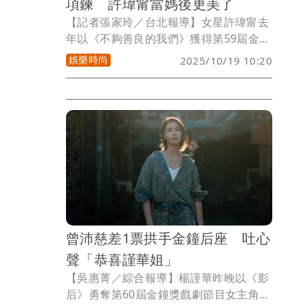
項鍊 許瑋甯當媽後更美了
【記者張家玲／台北報導】女星許瑋甯去
年以《不夠善良的我們》獲得第59屆金鐘
獎迷你劇集/電視電影女主角獎，今年她
娛樂時尚
2025/10/19 10:20
以頒獎嘉賓身分搭檔柯震東現身頒獎，她
身著香奈兒2025/26 Cruise度假系列黑色
雪紡與荷葉飾邊長洋裝，搭配品牌頂級珠
寶RUBAN珠寶錶、RUBAN珠寶錶、
PLUIE DE COMÈTES戒指、PLUIE DE
COMÈTES戒指，產後登台狀態極佳。
曾沛慈差1票拱手金鐘后座 吐心
聲「恭喜謹華姐」
【吳惠菁／綜合報導】楊謹華昨晚以《影
后》勇奪第60屆金鐘獎戲劇節目女主角