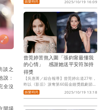
娛樂時尚
2025/10/19 16:09
「戲劇類」則是曾寶儀扛起重任，兩人風
格截然不同，Lulu活潑可愛，曾寶儀典雅
穩重，雖然兩位主持人在典禮過程中，有
不被網友買單的環節，但好評碾壓壞評，
一個人撐起整個典禮實在不容易，Lulu、
曾寶儀帶來的「金鐘60」，你們更喜歡哪
一種呢？
曾莞婷苦熬入圍「張鈞甯最懂我
的心情」 感謝她送平安符加持
訪談之
得獎
他說：
【吳惠菁／綜合報導】曾莞婷出道27年，
昨以《影后》淚奪第60屆金鐘獎戲劇節目
完全沒
女配角獎，她今在社群透露，張鈞甯最懂
娛樂時尚
2025/10/19 13:18
她的心情，兩人都是入行多年第一次入
圍，特別幫她去媽祖求了平安符，她祝福
在開場
人美心善的張鈞甯，下一次能夠拿獎。