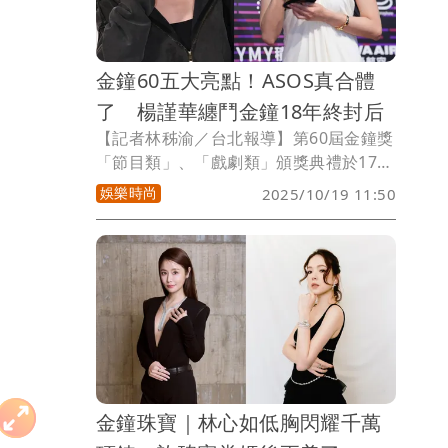
金鐘60五大亮點！ASOS真合體
了 楊謹華纏鬥金鐘18年終封后
【記者林秭渝／台北報導】第60屆金鐘獎
「節目類」、「戲劇類」頒獎典禮於17
日、18日完美落幕，揭獎後幾家歡樂幾家
娛樂時尚
2025/10/19 11:50
愁，恭喜楊謹華7度入圍擊敗「宿敵」柯
佳嬿首度封后，小S帶著大S領「綜藝節目
主持人獎」，螢幕前觀眾哭得唏哩嘩啦。
除此之外，「金鐘60」更創下了許多經典
的瞬間，包括久違的「康熙合體」、江蕙
妹妹江淑娜驚喜獻唱、「一代女皇」潘迎
紫不老現身等，大家共同歡慶歷經一甲子
的金鐘獎，《壹蘋新聞網》帶著大家盤點
本屆盛典的5大亮點。
金鐘珠寶｜林心如低胸閃耀千萬