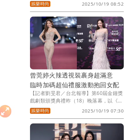
獎，評審主委柴智屏透露《太太太厲害》
娛樂時尚
2025/10/19 08:52
的曾沛慈與楊謹華戰到最後，結果楊謹華
一票險勝。曾沛慈昨因工作不克出席頒獎
典禮，今凌晨在社群抒發心聲，大方恭喜
楊謹華，並表示：「我收獲了一個真正學
習到不論什麼結果，內心有踏實並且充滿
感謝的過程。曾經我不想長大，而現在的
我，想好好面對每一天。」
曾莞婷火辣透視裝裹身超滿意
臨時加碼超仙禮服激動抱回女配
【記者劉旻君／台北報導】第60屆金鐘獎
戲劇類頒獎典禮昨（18）晚落幕，以《影
后》「潘茵茵」一角首度入圍金鐘的曾莞
娛樂時尚
2025/10/19 07:30
婷，成功拿下「戲劇節目女配角獎」，也
是她出道27年首次獲獎。而她昨晚2套造
型都相當搶眼，除了紅毯的超辣透視裝之
外，臨時加碼的超仙羽毛禮服，更直接成