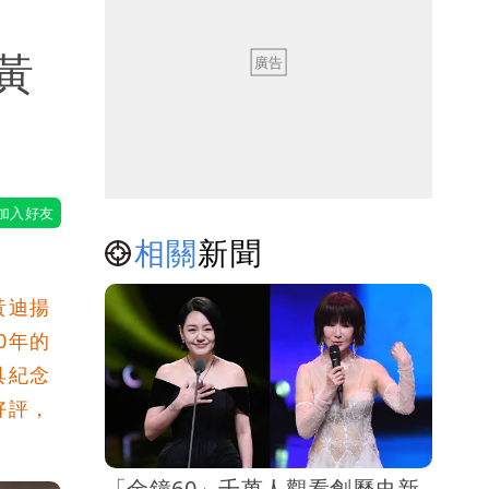
黃
（壹蘋
相關
新聞
黃迪揚
0年的
具紀念
好評，
「金鐘60」千萬人觀看創歷史新