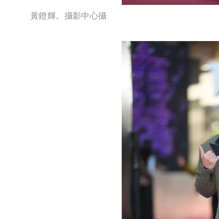
黃鐙輝。攝影中心攝