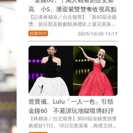
高 小S、潘迎紫雙雙奪收視高點
【記者林秭渝／台北報導】「第60屆金鐘
獎」節目類及戲劇類典禮於上週完美落
幕，被觀眾稱為是「有始以來最有看頭的
娛樂時尚
2025/10/20 13:17
一屆」，不只是榮耀的頒獎典禮，更是一
場屬於台灣影視的盛大慶典。今(20日)收
視結果出爐，創下歷史新高，收節目類典
禮收視最高點落在小S揭曉綜藝節目主持
人獎，F35-54觀眾群收視5。戲劇類典禮
收視最高點則落在潘迎紫出場頒獎，F35-
54觀眾群收視破5更高達5.02。
曾寶儀、Lulu「一人一色」引領
金鐘60 不避諱玩地獄哏博好評
【林秭渝／台北報導】第60屆金鐘獎頒獎
典禮於17日、18日完美落幕，典禮主持人
「節目類」由Lulu黃路梓茵獨挑大梁，