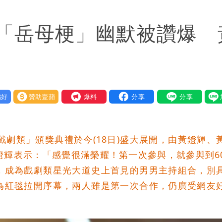
入！杰威爾發聲明怒斥
「岳母梗」幽默被讚爆 
」日人讚爆：乾脆給台灣統治
先進製程 挑戰擴產魔咒
責任」
好
贊助壹蘋
我要爆料
！漲租→續約前翻臉→存證信逼遷 Summer火大
間商羈押禁見
戲劇類」頒獎典禮於今(18日)盛大展開，由黃鐙輝、
：上廁所多少？
鐙輝表示：「感覺很滿榮耀！第一次參與，就參與到6
，成為戲劇類星光大道史上首見的男男主持組合，別
暴風圈逼近岸處
為紅毯拉開序幕，兩人雖是第一次合作，仍廣受網友
保＋限居