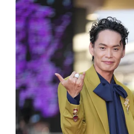
UNIQLO涼感衣不涼？店員揭「洗標編
國家隊戰績！投資報酬率飆81％ 台積
賴清德「總統級嘲諷」嗆爆盧秀燕！8
70歲姜厚任攜小2輪女友現身！交往原因
駐英台北代表處徵助理 薪資99K！工
白海豚明恐海警！全台大雨3天「這區
疑「破百間日租套房」遭罰25萬 業者