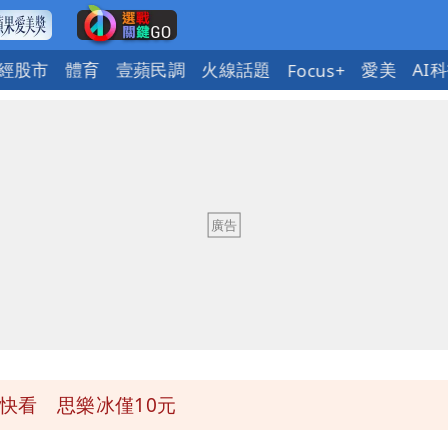
經股市
體育
壹蘋民調
火線話題
愛美
AI
Focus+
下到紫爆」
說話了
觸法
萬安說了
快看 思樂冰僅10元