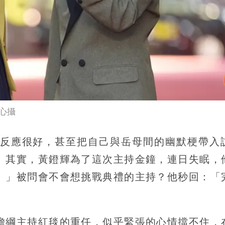
心攝
反應很好，甚至把自己與岳母間的幽默梗帶入
。其實，黃鐙輝為了這次主持金鐘，連日失眠，
。」被問會不會想挑戰典禮的主持？他秒回：「
擔綱主持紅毯的重任，似乎緊張的心情擋不住，