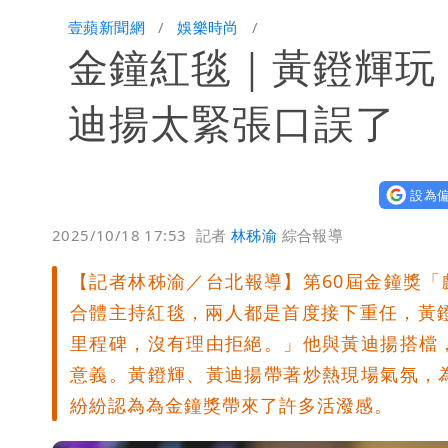
華語天王遭亂爆私生子 周杰倫無辜捲
壹蘋新聞網
娛樂時尚
金鐘紅毯｜黃鐙輝玩
比政府還有愛！台灣暖捐熊本「1物資
這次真的不一樣？南亞科砸3466億拚
迪揚太緊張口誤了
連戰二媳罕見發火！砲轟財政部「不負
設為偏
獨家｜蕭敬騰「渡邉」日料店慘遇惡房東
2025/10/18 17:53
記者
林秭渝
綜合報導
10點強打）
苦茶癌油｜威加2老闆交保！採購、中
【記者林秭渝／台北報導】第60屆金鐘獎「
廉航新規「頭頂置物櫃收費」 網崩潰
合體主持紅毯，兩人都是首度接下重任，黃
里程碑，沒有理由拒絕。」他與黃迪揚搭檔
白海豚路徑變了！專家：離台又更近 
意義。黃鐙輝、黃迪揚帶著炒熱現場氣氛，
紛紛認為為金鐘獎帶來了許多活潑感。
3資深房仲遭聲押禁見！士院裁定全交