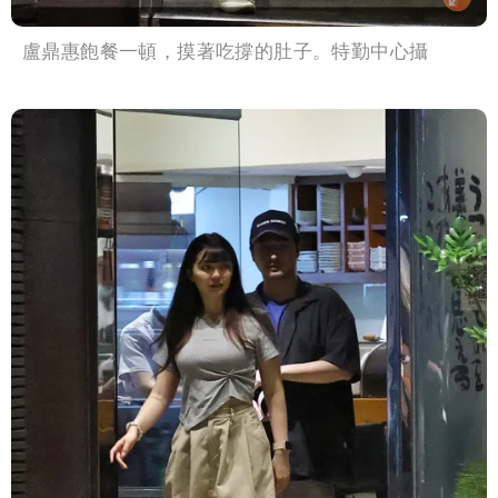
盧鼎惠飽餐一頓，摸著吃撐的肚子。特勤中心攝