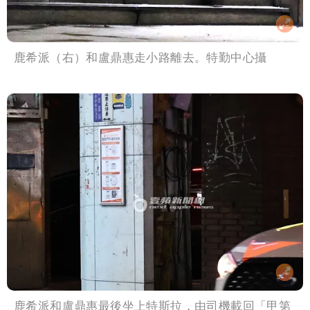
鹿希派（右）和盧鼎惠走小路離去。特勤中心攝
鹿希派和盧鼎惠最後坐上特斯拉，由司機載回「甲第