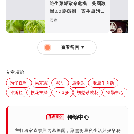
吃生菜爆致命危機！美國激
增2.2萬病例 寄生蟲污染
惹禍（壹蘋10點強打）
國際
查看留言 ▼
文章標籤
狗仔直擊
吳宗憲
憲哥
鹿希派
老唐牛肉麵
特斯拉
校花主播
17直播
初戀系校花
特勤中心
特勤中心
作者簡介
主打獨家直擊與內幕揭露，聚焦明星私生活與娛樂秘