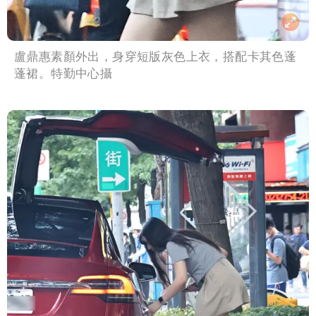
盧鼎惠素顏外出，身穿短版灰色上衣，搭配卡其色蓬
蓬裙。特勤中心攝