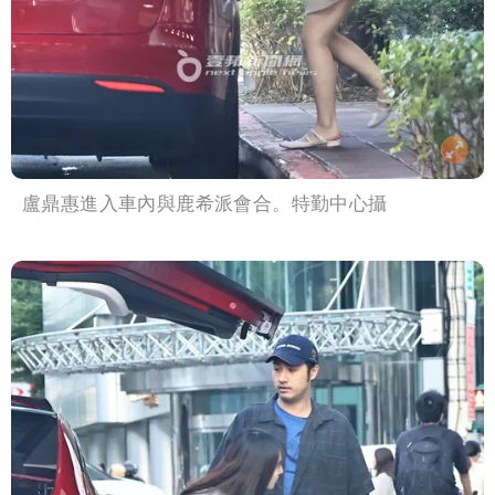
盧鼎惠進入車內與鹿希派會合。特勤中心攝