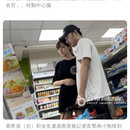
名宮」。特勤中心攝
鹿希派（右）和女友盧鼎惠曾被記者直擊兩小無猜到