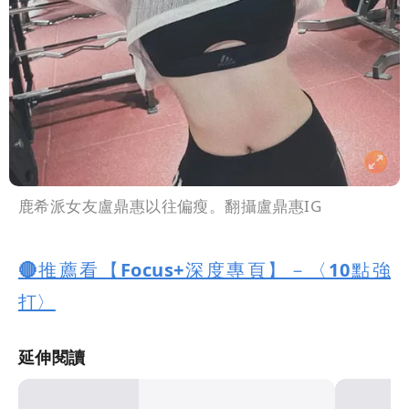
鹿希派女友盧鼎惠以往偏瘦。翻攝盧鼎惠IG
🔴推薦看【Focus+深度專頁】－〈10點強
打〉
延伸閱讀