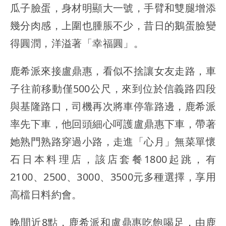
瓜子臉蛋，身材明顯大一號，手臂和雙腿增添
幾分肉感，上圍也腫脹不少，昔日的鵝蛋臉變
得圓潤，洋溢著「幸福圓」。
鹿希派來接盧鼎惠，看似不捨讓女友走路，車
子往前移動僅500公尺，來到位於信義路四段
與基隆路口，司機再次將車停靠路邊，鹿希派
率先下車，他回頭細心呵護盧鼎惠下車，帶著
她熟門熟路穿過小路，走進「心月」無菜單懷
石日本料理店，該店套餐1800起跳，有
2100、2500、3000、3500元多種選擇，享用
高檔日料約會。
晚間近8點，鹿希派和盧鼎惠吃飽喝足，由鹿