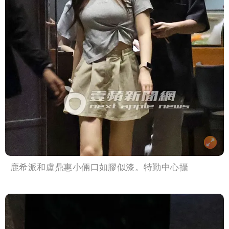
鹿希派和盧鼎惠小倆口如膠似漆。特勤中心攝