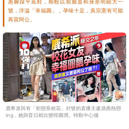
惠腳踩平底鞋，相較以前臉蛋和身形明顯大一
號，洋溢「幸福圓」，孕味十足，吳宗憲有可能
再當阿公。
鹿希派與有「初戀系校花」封號的直播主盧鼎惠熱戀
ing，她與昔日相比變得圓潤。特勤中心攝