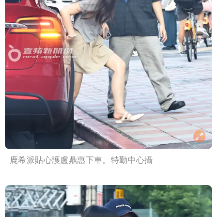
鹿希派貼心護盧鼎惠下車。特勤中心攝