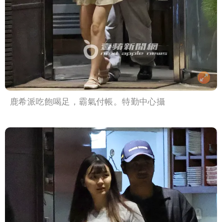
鹿希派吃飽喝足，霸氣付帳。特勤中心攝