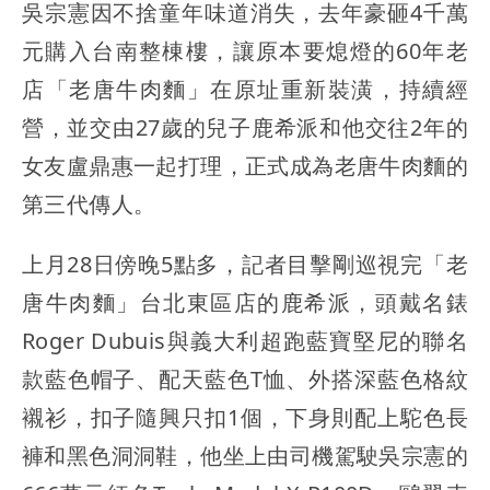
吳宗憲因不捨童年味道消失，去年豪砸4千萬
元購入台南整棟樓，讓原本要熄燈的60年老
店「老唐牛肉麵」在原址重新裝潢，持續經
營，並交由27歲的兒子鹿希派和他交往2年的
女友盧鼎惠一起打理，正式成為老唐牛肉麵的
第三代傳人。
上月28日傍晚5點多，記者目擊剛巡視完「老
唐牛肉麵」台北東區店的鹿希派，頭戴名錶
Roger Dubuis與義大利超跑藍寶堅尼的聯名
款藍色帽子、配天藍色T恤、外搭深藍色格紋
襯衫，扣子隨興只扣1個，下身則配上駝色長
褲和黑色洞洞鞋，他坐上由司機駕駛吳宗憲的