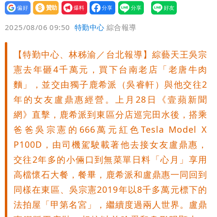
設為
贊助
我要
偏好
壹蘋
爆料
2025/08/06 09:50
特勤中心
綜合報導
【特勤中心、林秭渝／台北報導】綜藝天王吳宗
憲去年砸4千萬元，買下台南老店「老唐牛肉
麵」，並交由獨子鹿希派（吳睿軒）與他交往2
年的女友盧鼎惠經營。上月28日《壹蘋新聞
網》直擊，鹿希派到東區分店巡完田水後，搭乘
爸爸吳宗憲的666萬元紅色Tesla Model X
P100D，由司機駕駛載著他去接女友盧鼎惠，
交往2年多的小倆口到無菜單日料「心月」享用
高檔懷石大餐，餐畢，鹿希派和盧鼎惠一同回到
同樣在東區、吳宗憲2019年以8千多萬元標下的
法拍屋「甲第名宮」，繼續度過兩人世界。盧鼎