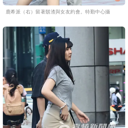
鹿希派（右）留著鬍渣與女友約會。特勤中心攝