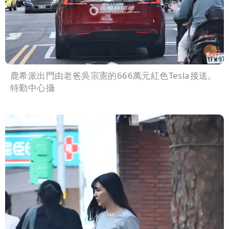
鹿希派出門由老爸吳宗憲的666萬元紅色Tesla接送。
特勤中心攝