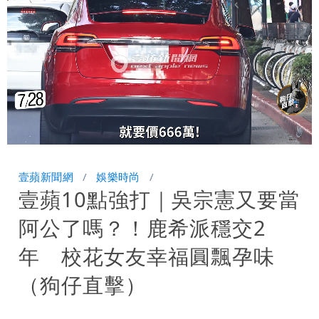
痛罵「蔣萬安無能無恥」
白海豚發威！內褲掛陽台被吹走 議員神
回1句笑翻10萬人
Loaded
:
Unmute
45.32%
壹蘋新聞網
娛樂時尚
壹蘋10點強打｜吳宗憲又要當
阿公了嗎？！鹿希派穩交2
年 校花女友幸福圓飄孕味
（狗仔直擊）