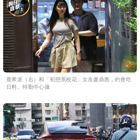
鹿希派（右）和「初戀系校花」女友盧鼎惠，約會吃
日料。特勤中心攝