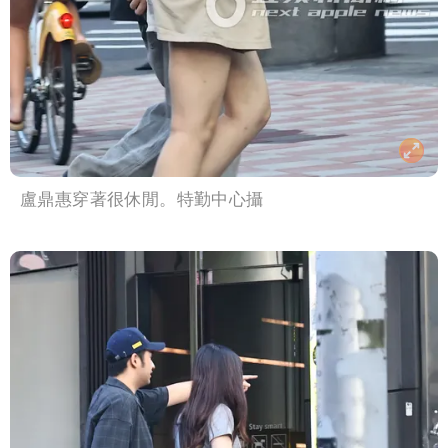
盧鼎惠穿著很休閒。特勤中心攝