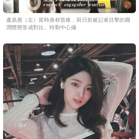
盧鼎惠（左）當時身材苗條，與日前被記者目擊的圓
潤體態形成對比。特勤中心攝