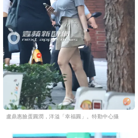
盧鼎惠臉蛋圓潤，洋溢「幸福圓」。特勤中心攝