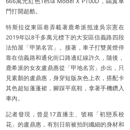
666萬元紅色Tesla Model X P100D，鷗翼車
門打開超酷。
特斯拉從東區巷弄載著鹿希派抵達吳宗憲在
2019年以8千多萬元標下的大安區信義路四段
法拍屋「甲第名宮」。接著，車子打雙黃燈停
靠在信義路和通化街口路邊紅線許久，隨後，
鹿希派的女友盧鼎惠從「甲地名宮」步出，只
見素顏的盧鼎惠，身穿短版灰色上衣，搭配卡
其色超短蓬蓬裙，腳踩平底鞋，拿著手機鑽入
車內。
記者發現，曾是17直播主、號稱「初戀系校
花」的盧鼎惠，有別日前被拍到纖細的身材和