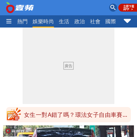
焦點
熱門
娛樂時尚
生活
政治
社會
國際
財經股
台北今天竟沒颱風假 沈伯洋競選總幹事
痛罵「蔣萬安無能無恥」
白海豚發威！內褲掛陽台被吹走 議員神
回1句笑翻10萬人
桃園又要大停水！最長一早到晚上七點都
沒水用
民間採購BNT源頭 鄭運鵬：有群人故意
「洗腦台灣人兩觀念」
女生一對A錯了嗎？環法女子自由車賽
男裁判勒令女選手「解衣」檢查
有人利用「上人」掏空慈濟？ 張景森提2
建議：這是保護慈濟
台北今天竟沒颱風假 沈伯洋競選總幹事