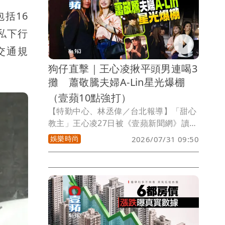
進入流行期，最新一週門急診就診達1萬
括16
605人次，較前一週暴增117.4%，新增42
私下行
例本土重症、2例死亡，預估疫情將於8月
中下旬達到高峰。胸腔暨重症專科醫師黃
交通規
軒提醒，夏季除了新冠外，流感及其他呼
狗仔直擊｜王心凌揪平頭男連喝3
吸道病毒仍持續流行；感染科醫師林氏璧
攤 蕭敬騰夫婦A-Lin星光爆棚
也曾提醒，前往日本等麻疹流行國家，最
好確認MMR疫苗保護力，返國若出現發
（壹蘋10點強打）
燒、紅疹等症狀，應立即就醫並主動告知
【特勤中心、林丞偉／台北報導】「甜心
旅遊史。
教主」王心凌27日被《壹蘋新聞網》讀者
目擊從中國返台，29日《壹蘋》直擊，王
娛樂時尚
2026/07/31 09:50
心凌帶著1名西裝平頭男連跑3攤酒局，兩
人先一同坐尊榮計程車到「Adachi足立壽
司」，與蕭敬騰、Summer夫婦，以及近
來和蕭敬騰合唱《愛上你不是我決定》又
合拍微電影的A-Lin會合，蕭敬騰帶香
檳、紅酒各一支，A-Lin也帶了包裝精美
的禮物酒，一行人大啖高檔日料配美酒，