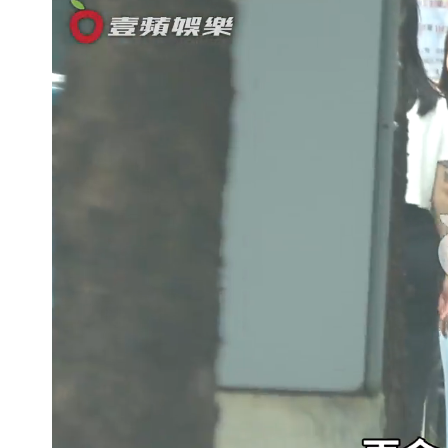
白海豚降雨注意！10縣市豪雨特報 
颱風白海豚暴風圈縮小 未來強度有減