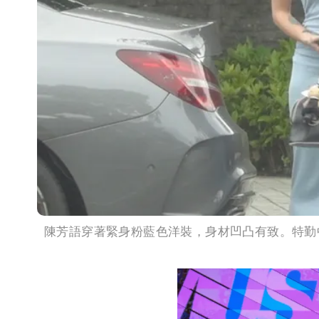
陳芳語穿著緊身粉藍色洋裝，身材凹凸有致。特勤