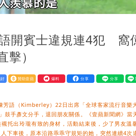
芳語開賓士違規連4犯 窩
直擊）
好
贊助壹蘋
我要爆料
語（Kimberley）22日出席「全球客家流行音樂
機」鼓手彥文分手，退回朋友關係。《壹蘋新聞網》當
裝襯托出玲瓏有致的身材，活動結束後，少了男友溫
放1人下車後，原本沿路乖乖守規矩的她，突然連續4次