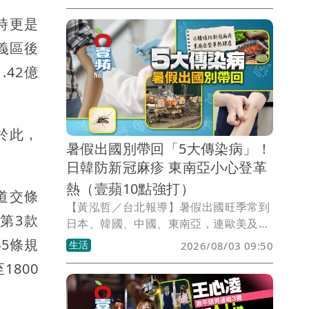
Boulangerie）日前在法國巴黎圓滿落
幕。台灣代表隊歷經8小時高強度競賽，
時更是
從法國、日本、韓國等10國頂尖烘焙強權
義區後
中脫穎而出，最終勇奪團體賽亞軍。其
中，年僅26歲、在北市育達高中烘焙科擔
42億
任教職的彭心柔，負責「藝術麵包」項
目，更成為台灣歷來首位在此賽事奪牌的
女性選手，然而這面銀牌背後卻是一段停
於此，
工半年、背負70多萬元債務，甚至睡工
暑假出國別帶回「5大傳染病」！
廠、啃麵包角、練到多次暈倒的追夢故
日韓防新冠麻疹 東南亞小心登革
事，即使時光倒流，她仍義無反顧選擇再
走一遭，堅持的原因就是「不想後悔一輩
熱（壹蘋10點強打）
道交條
子」！
【黃泓哲／台北報導】暑假出國旺季常到
第3款
日本、韓國、中國、東南亞，連歐美及非
洲都是熱門旅遊目的地，疾管署特別提醒
5條規
生活
2026/08/03 09:50
留意各地傳染病風險。其中，日本、韓
800
國、中國新冠及麻疹疫情仍持續，東南亞
須慎防登革熱、屈公病，非洲則有瘧疾及
伊波拉等威脅。因為就連國內新冠疫情也