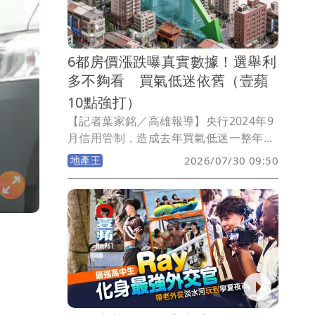
3小時後再一起搭上蕭敬騰的車，前往楊
祐寧經營的「元鍋」續攤，蕭敬騰捧著鮮
花替好友慶生，1小時後，王心凌繼續和
平頭男一起行動，搭車到內湖「黑美林」
6都房價漲跌曝真實數據！選舉利
品嘗台南小吃，從晚上6點半一路到凌晨1
多不夠看 買氣低迷依舊（壹蘋
點才返家，平頭男相伴6小時，當稱職護
10點強打）
花使者。
【記者葉家銘／高雄報導】央行2024年9
月信用管制，造成去年買氣低迷一整年，
成交量大減近9萬戶，預售屋揭露量大減
地產王
2026/07/30 09:50
逾7成！不動產業者原先期盼今年因有選
舉紅利，盼政府釋出房市利多，結果僅有
換屋族貸款多1成，青安3.0購屋針對首購
與婚育補貼，但設總價與排富門檻，難對
市場產生加溫，該現象導致今年房市買氣
持續低迷，6都建物買賣移轉棟數成交微
縮4.7%，房價漲跌互見，預售屋南部受科
技題材投資買氣降溫，交易量呈現腰斬再
探底。