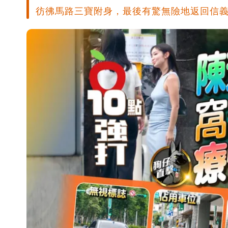
彷彿馬路三寶附身，最後有驚無險地返回信義