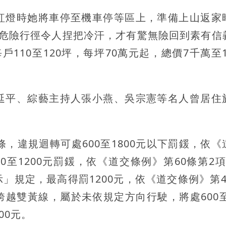
紅燈時她將車停至機車停等區上，準備上山返家
上危險行徑令人捏把冷汗，才有驚無險回到素有信
10至120坪，每坪70萬元起，總價7千萬至1.
延平、綜藝主持人張小燕、吳宗憲等名人曾居住
，違規迴轉可處600至1800元以下罰鍰，依《
0至1200元罰鍰，依《道交條例》第60條第2項
」規定，最高得罰1200元，依《道交條例》第4
越雙黃線，屬於未依規定方向行駛，將處600至1
00元。