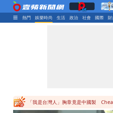
最新
焦點
熱門
娛樂時尚
生活
政治
社會
國際
財
白海豚降雨注意！10縣市豪雨特報 
颱風白海豚暴風圈縮小 未來強度有減
颱風假來了！連江縣明停班課 竹縣山
穿中國貨內褲逛街「整件掉出裙底」 
「我是台灣人」胸章竟是中國製 Che