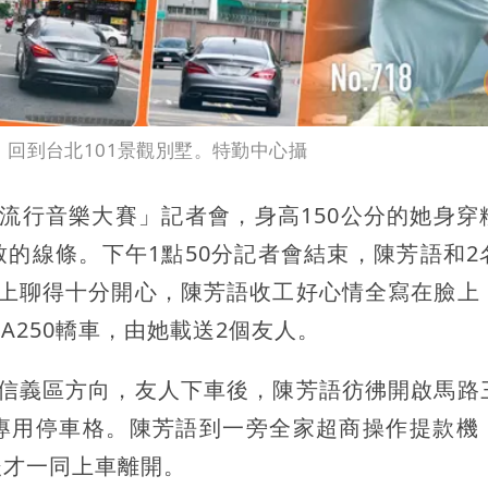
回到台北101景觀別墅。特勤中心攝
客家流行音樂大賽」記者會，身高150公分的她身穿
的線條。下午1點50分記者會結束，陳芳語和2
道上聊得十分開心，陳芳語收工好心情全寫在臉上
A250轎車，由她載送2個友人。
往信義區方向，友人下車後，陳芳語彷彿開啟馬路
專用停車格。陳芳語到一旁全家超商操作提款機
後才一同上車離開。