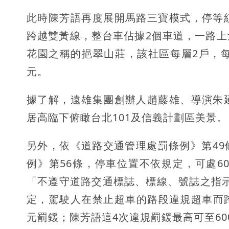
此時陳芳語再度展開馬路三寶模式，停等
跨越雙黃線，整台車佔據2個車道，一路
花園之稱的挹翠山莊，該社區每層2戶，每戶1
元。
據了解，遠雄集團創辦人趙藤雄、導演朱
居高臨下俯瞰台北101及信義計劃區美景。
另外，依《道路交通管理處罰條例》第49條
例》第56條，停車位置不依規定，可處60
「不遵守道路交通標誌、標線、號誌之指示
定，駕駛人在禁止超車的路段違規超車而跨
元罰鍰；陳芳語這4次違規罰鍰最高可至60