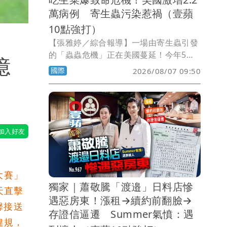
萬病例 寄生蟲污染惹禍（壹蘋
10點強打）
【張雅婷／綜合報導】一場由寄生蟲引發
的「蟲蟲危機」正在美國蔓延！今年5月
億
中旬起，因感染「環孢子蟲症」
國際
2026/08/07 09:50
（Cyclosporiasis）而腹瀉不止的病例持
續攀升，截至8月初，全美已有47州通報
病例，感染人數破2萬例，甚至已傳出死
亡案例。調查發現，不少患者發病前曾食
用生鮮蔬菜，其中結球萵苣（美生菜）、
巴西里，以及台灣人熟悉的香菜，都被列
為可能污染來源。
大賽」
獨家｜蕭敬騰「渡邉」日料店慘
天直擊
遇惡房東！漲租→續約前翻臉→
馨接送
存證信逼遷 Summer氣憤：遇
違規，