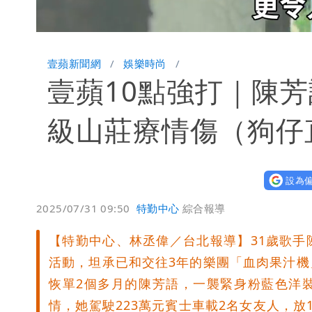
Loaded
:
Unmute
36.55%
壹蘋新聞網
娛樂時尚
壹蘋10點強打｜陳
級山莊療情傷（狗仔
設為偏
2025/07/31 09:50
特勤中心
綜合報導
【特勤中心、林丞偉／台北報導】31歲歌手陳芳
活動，坦承已和交往3年的樂團「血肉果汁
恢單2個多月的陳芳語，一襲緊身粉藍色洋
情，她駕駛223萬元賓士車載2名女友人，