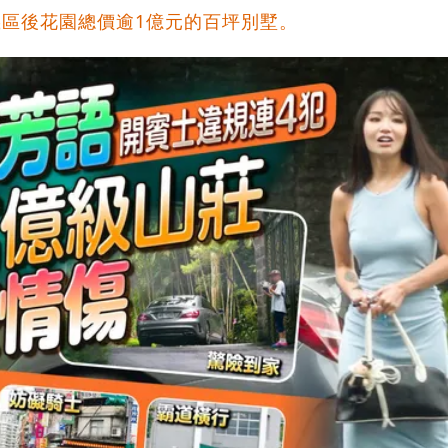
區後花園總價逾1億元的百坪別墅。