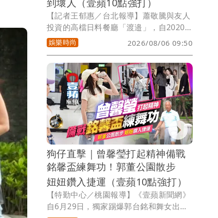
到壞人（壹蘋10點強打）
【記者王郁惠／台北報導】蕭敬騰與友人
投資的高檔日料餐廳「渡邉」，自2020年
11月開業以來，深受老饕喜愛，天王好友
娛樂時尚
2026/08/06 09:50
周杰倫、林俊傑都曾捧場，由於該店採預
約制，每天僅開放12位客人用餐，更曾被
列為「台北最難訂位餐廳」之一，不料近
期卻爆出「渡邉」不僅遭惡房東漲租，對
方還臨時不續約，並寄存證信函要求限時
搬離，且要他們清空物件即可、將裝潢留
下，疑似計畫轉租他人從事同性質餐飲經
營，卸磨殺驢的行徑，相當惡劣！
狗仔直擊｜曾馨瑩打起精神備戰
銘馨盃練舞功！郭董公園散步
妞妞鑽入捷運（壹蘋10點強打）
【特勤中心／桃園報導】《壹蘋新聞網》
自6月29日，獨家踢爆郭台銘和舞女出身