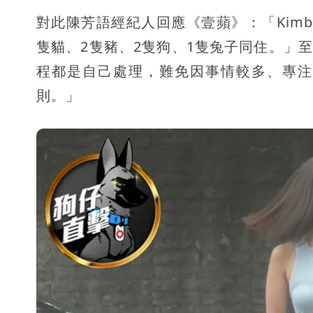
對此陳芳語經紀人回應《壹蘋》：「Kimb
隻貓、2隻豬、2隻狗、1隻兔子同住。」至於
程都是自己處理，難免因事情較多、專注
則。」