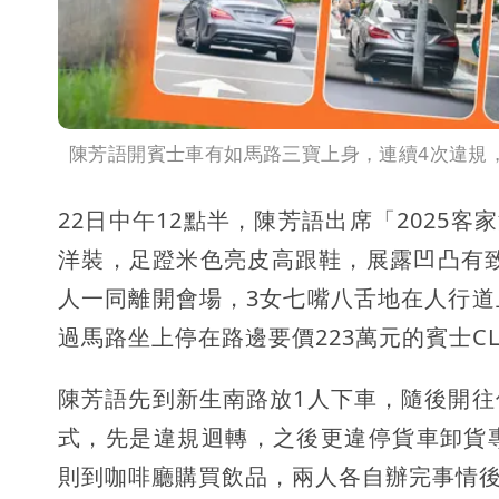
陳芳語開賓士車有如馬路三寶上身，連續4次違規，
22日中午12點半，陳芳語出席「2025
洋裝，足蹬米色亮皮高跟鞋，展露凹凸有致
人一同離開會場，3女七嘴八舌地在人行
過馬路坐上停在路邊要價223萬元的賓士CL
陳芳語先到新生南路放1人下車，隨後開
式，先是違規迴轉，之後更違停貨車卸貨
則到咖啡廳購買飲品，兩人各自辦完事情