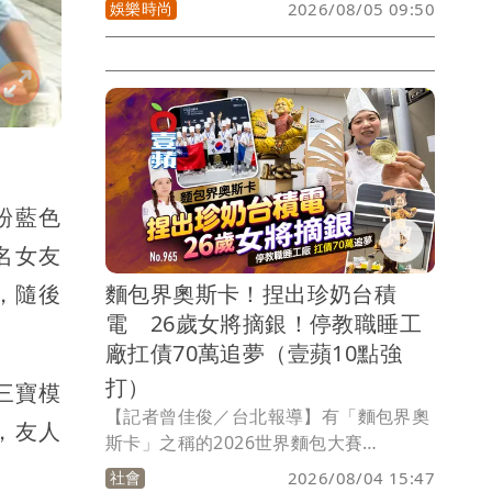
的51歲女球友過從甚密長達1年，外界關
娛樂時尚
2026/08/05 09:50
心郭董家人過得好嗎？事發1個多月後，
始終未公開露面的曾馨瑩，被《壹蘋》連
日直擊，乘坐專屬凌志保母車到東區TDC
偶像表演學院及桃園玉山街影視基地練
舞，曾馨瑩一身酷帥嘻哈裝扮，頗有女團
風格展現大將之風，從下午3點練到深夜
11點半，夫人經過風暴後仍打起精神，為
即將在10月31日舉辦的「永齡銘馨盃」舞
粉藍色
蹈大賽努力。而郭董黃昏時刻依舊經常外
名女友
出散步到公園運動，17歲大女兒妞妞則把
握暑期時光，去南部做公益，也會搭捷運
，隨後
麵包界奧斯卡！捏出珍奶台積
去找同學相聚，郭董一家人生活看似已恢
電 26歲女將摘銀！停教職睡工
復正常。
廠扛債70萬追夢（壹蘋10點強
打）
三寶模
【記者曾佳俊／台北報導】有「麵包界奧
，友人
斯卡」之稱的2026世界麵包大賽
（Coupe du Monde de la
社會
2026/08/04 15:47