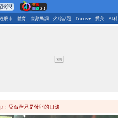
經股市
體育
壹蘋民調
火線話題
愛美
AI
Focus+
今晚至明下午受影響
弱趨勢
區8校停課不停班
OL哀號：在同事眼前顏面盡失
ap：愛台灣只是發財的口號