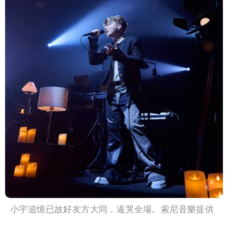
小宇追憶已故好友方大同，逼哭全場。索尼音樂提供