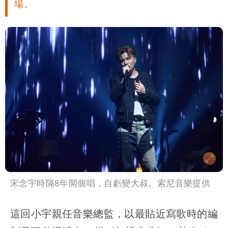
場。
變化
醫學教授林慶順意外離世 女兒沉痛證實
宋念宇時隔8年開個唱，自虧變大叔。索尼音樂提供
這回小宇親任音樂總監，以最貼近寫歌時的編