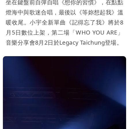
坐在鍵盤前自彈自唱《想你的習慣》，在點點
燈海中與歌迷合唱，最後以《等妳想起我》溫
暖收尾。小宇全新單曲《記得忘了我》將於8
月5日數位上架，第二場「WHO YOU ARE」
音樂分享會8月2日於Legacy Taichung登場。