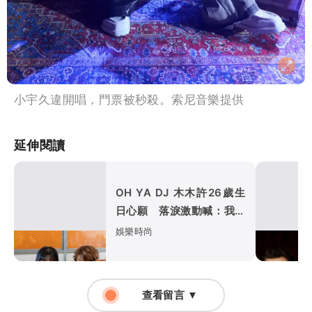
小宇久違開唱，門票被秒殺。索尼音樂提供
延伸閱讀
OH YA DJ 木木許26歲生
日心願 落淚激動喊：我要
當女主角
娛樂時尚
查看留言 ▼