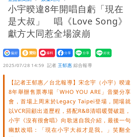
小宇暌違8年開唱自虧「現在
黃線停車
白海豚今防豪雨、38度高溫！雙眼牆致
是大叔」 唱《Love Song》
「海豚跳」
名醫「掛蔣萬安布條」被出征！他大笑：
獻方大同惹全場淚崩
每天看診到半夜
慈濟爆世紀大騙局 AIT發文高級酸！他
設為
贊助
我要
笑：真的很會
白海豚大亂！航空66架次取消、船班39
偏好
壹蘋
爆料
2025/07/28 14:59
記者
王郁惠
綜合報導
航次停航
姜厚任不信嫩女友「辣手摧花」 創演藝
【記者王郁惠／台北報導】宋念宇（小宇）暌違
工會最遺憾1事
白海豚勾到「台灣陸地」了！雙眼牆旋
8年舉辦售票專場「WHO YOU ARE」音樂分享
繞 路徑擺盪
特斯拉衝夜市…猛撞12車！民眾嚇「賓士
會，首場上周末於Legacy Taipei登場，開場就
以VCR回顧出道歷程，搭配R&B清唱暖聲破題，
救好幾條人命」
他揭日本捐AZ疫苗秘辛「專為台生
小宇《沒有很會唱》向歌迷自我介紹，最後一句
幽默改唱：「現在小宇大叔才是我。」笑翻全
產」：終還陳時中清白
白海豚「大轉彎」機率非常小！明強度有