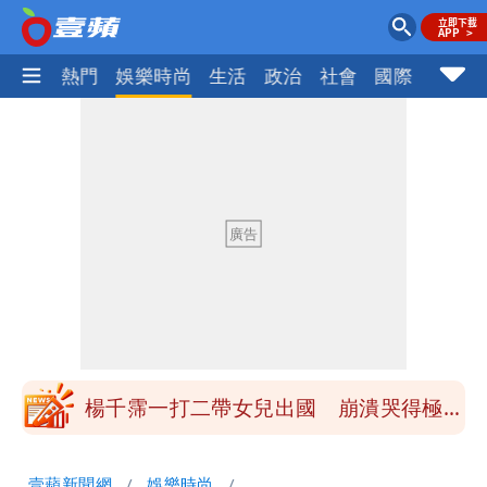
焦點
熱門
娛樂時尚
生活
政治
社會
國際
財經股
白海豚「大轉彎」機率非常小！明強度有
變化
醫學教授林慶順意外離世 女兒沉痛證實
最低0元！超商飲品好康快看 優惠組一
次可買27杯
1元商品開搶！超市、量販週末優惠 父
親節吃牛排、海鮮
楊千霈一打二帶女兒出國 崩潰哭得極狼
狽
白海豚颱風來襲！北市開放3區疏散門紅
壹蘋新聞網
娛樂時尚