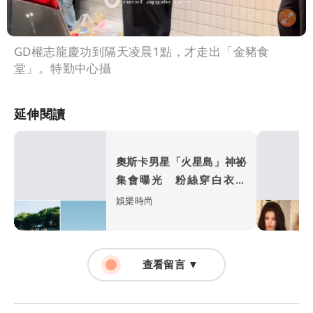
GD權志龍慶功到隔天凌晨1點，才走出「金豬食
堂」。特勤中心攝
延伸閱讀
奧斯卡男星「火星島」神祕
集會曝光 粉絲穿白衣朝
拜、邪教疑雲再起
娛樂時尚
查看留言 ▼