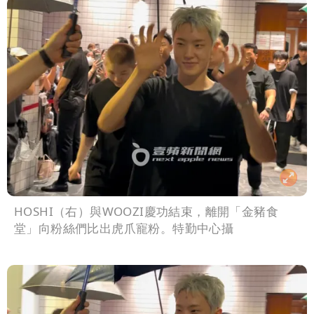
HOSHI（右）與WOOZI慶功結束，離開「金豬食
堂」向粉絲們比出虎爪寵粉。特勤中心攝