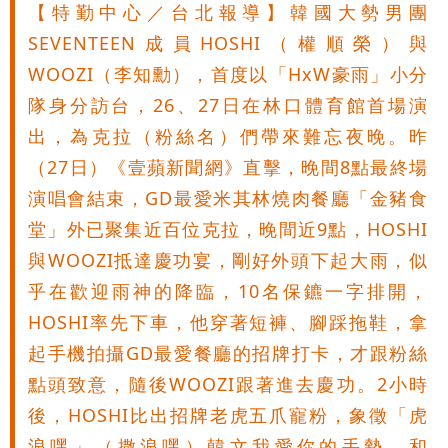
【特勤中心／台北報導】韓國大勢男團
SEVENTEEN成員HOSHI（權順榮）與
WOOZI（李知勳），首度以「HxW豪雨」小分
隊身分訪台，26、27日在林口體育館首場演
出，為克拉（粉絲名）們帶來難忘夜晚。昨
（27日）《壹蘋新聞網》直擊，晚間8點最終場
演唱會結束，GD最愛米其林燒肉餐廳「金豬食
堂」外已聚集近百位克拉，晚間近9點，HOSHI
與WOOZI抵達慶功宴，剛好外頭下起大雨，似
乎在歡迎雨神的降臨，10名保鑣一字排開，
HOSHI率先下車，他穿著短褲、腳踩拖鞋，拿
起手機拍攝GD最愛餐廳的招牌打卡，才跟粉絲
點頭致意，隨後WOOZI跟著進去慶功。2小時
後，HOSHI比出招牌老虎五爪寵粉，象徵「虎
浪嘿」（撒浪嘿）韓文我愛你的手勢，和