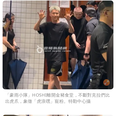
「豪雨小隊」HOSHI離開金豬食堂，不斷對克拉們比
出虎爪，象徵「虎浪嘿」寵粉。特勤中心攝