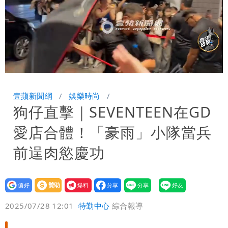
Loaded
:
Unmute
100.00%
壹蘋新聞網
娛樂時尚
狗仔直擊｜SEVENTEEN在GD
愛店合體！「豪雨」小隊當兵
前逞肉慾慶功
設為
贊助
我要
偏好
壹蘋
爆料
2025/07/28 12:01
特勤中心
綜合報導