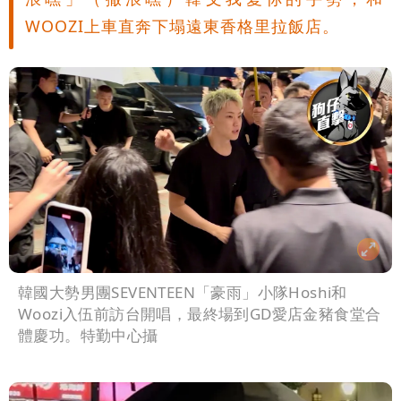
WOOZI上車直奔下塌遠東香格里拉飯店。
韓國大勢男團SEVENTEEN「豪雨」小隊Hoshi和
Woozi入伍前訪台開唱，最終場到GD愛店金豬食堂合
體慶功。特勤中心攝