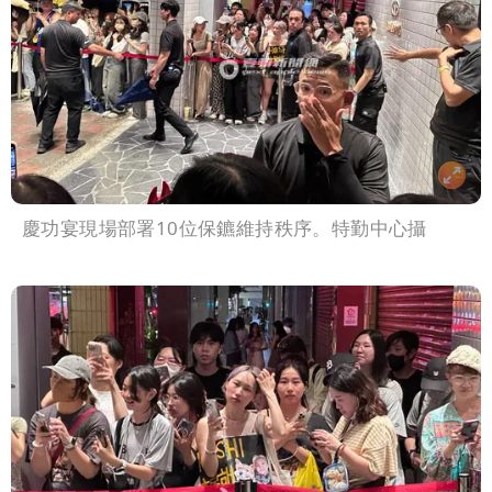
慶功宴現場部署10位保鑣維持秩序。特勤中心攝