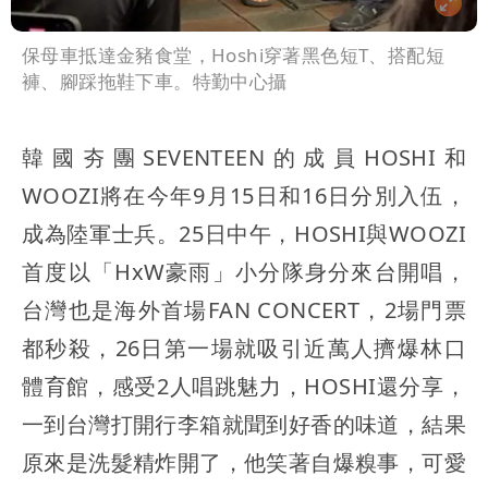
保母車抵達金豬食堂，Hoshi穿著黑色短T、搭配短
褲、腳踩拖鞋下車。特勤中心攝
韓國夯團SEVENTEEN的成員HOSHI和
WOOZI將在今年9月15日和16日分別入伍，
成為陸軍士兵。25日中午，HOSHI與WOOZI
首度以「HxW豪雨」小分隊身分來台開唱，
台灣也是海外首場FAN CONCERT，2場門票
都秒殺，26日第一場就吸引近萬人擠爆林口
體育館，感受2人唱跳魅力，HOSHI還分享，
一到台灣打開行李箱就聞到好香的味道，結果
原來是洗髮精炸開了，他笑著自爆糗事，可愛