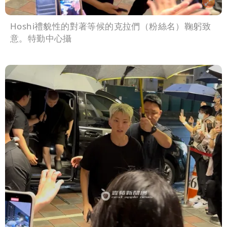
Hoshi禮貌性的對著等候的克拉們（粉絲名）鞠躬致
意。特勤中心攝