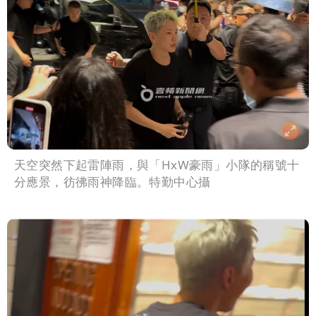
天空突然下起雷陣雨，與「HxW豪雨」小隊的稱號十
分應景，彷彿雨神降臨。特勤中心攝