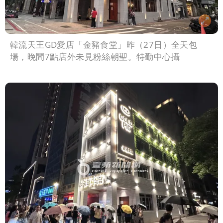
韓流天王GD愛店「金豬食堂」昨（27日）全天包
場，晚間7點店外未見粉絲朝聖。特勤中心攝