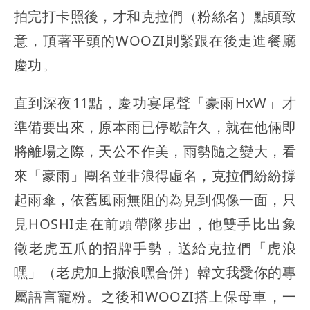
拍完打卡照後，才和克拉們（粉絲名）點頭致
意，頂著平頭的WOOZI則緊跟在後走進餐廳
慶功。
直到深夜11點，慶功宴尾聲「豪雨HxW」才
準備要出來，原本雨已停歇許久，就在他倆即
將離場之際，天公不作美，雨勢隨之變大，看
來「豪雨」團名並非浪得虛名，克拉們紛紛撐
起雨傘，依舊風雨無阻的為見到偶像一面，只
見HOSHI走在前頭帶隊步出，他雙手比出象
徵老虎五爪的招牌手勢，送給克拉們「虎浪
嘿」（老虎加上撒浪嘿合併）韓文我愛你的專
屬語言寵粉。之後和WOOZI搭上保母車，一