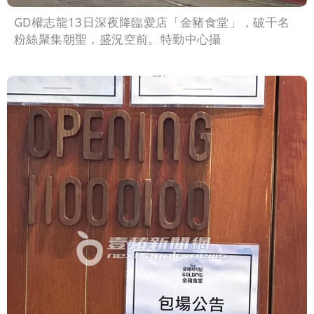
GD權志龍13日深夜降臨愛店「金豬食堂」，破千名
粉絲聚集朝聖，盛況空前。特勤中心攝