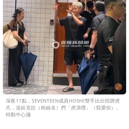
深夜11點，SEVENTEEN成員HOSHI雙手比出招牌虎
爪，送給克拉（粉絲名）們「虎浪嘿」（我愛你）。
特勤中心攝