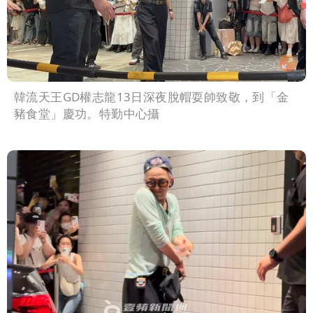
韓流天王GD權志龍13日深夜脫帽耍帥致敬，到「金
豬食堂」慶功。特勤中心攝