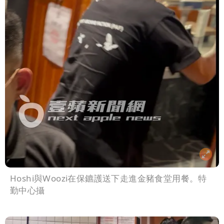
Hoshi與Woozi在保鑣護送下走進金豬食堂用餐。特
勤中心攝