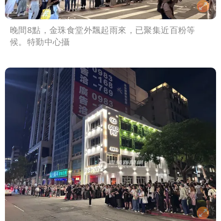
晚間8點，金珠食堂外飄起雨來，已聚集近百粉等
候。特勤中心攝