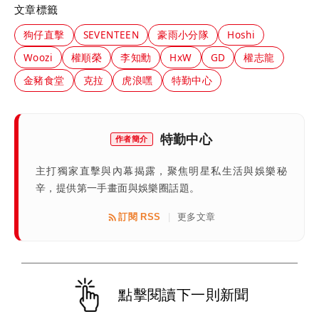
文章標籤
狗仔直擊
SEVENTEEN
豪雨小分隊
Hoshi
Woozi
權順榮
李知勳
HxW
GD
權志龍
金豬食堂
克拉
虎浪嘿
特勤中心
特勤中心
作者簡介
主打獨家直擊與內幕揭露，聚焦明星私生活與娛樂秘
辛，提供第一手畫面與娛樂圈話題。
訂閱 RSS
更多文章
|
點擊閱讀下一則新聞