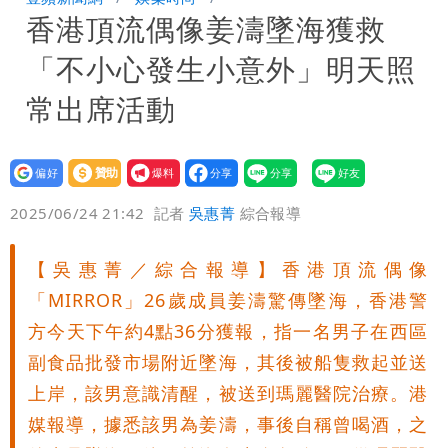
香港頂流偶像姜濤墜海獲救
家-1」 9歲兒捲入海裡消失了
買BNT遭詐10億元 王尚智疑「慈濟決
「不小心發生小意外」明天照
策高層牽涉其中」才不提告
「我是台灣人」胸章竟是中國製
常出席活動
Cheap：愛台灣只是發財的口號
設為
贊助
我要
偏好
壹蘋
爆料
2025/06/24 21:42
記者
吳惠菁
綜合報導
【吳惠菁／綜合報導】香港頂流偶像
「MIRROR」26歲成員姜濤驚傳墜海，香港警
方今天下午約4點36分獲報，指一名男子在西區
副食品批發市場附近墜海，其後被船隻救起並送
上岸，該男意識清醒，被送到瑪麗醫院治療。港
媒報導，據悉該男為姜濤，事後自稱曾喝酒，之