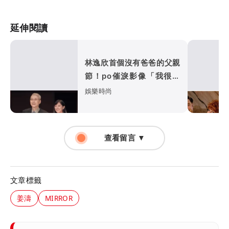
延伸閱讀
林逸欣首個沒有爸爸的父親
節！po催淚影像「我很幸
福，爸爸也很快樂吧」
娛樂時尚
查看留言 ▼
文章標籤
姜濤
MIRROR