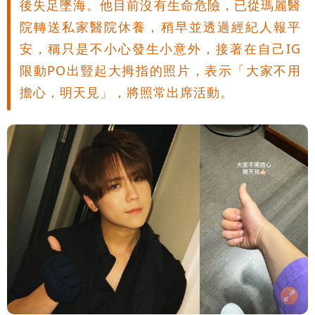
後失足墜海。他目前沒有生命危險，已從瑪麗醫
院轉送私家醫院休養，稍早並透過經紀人報平
安，稱只是不小心發生小意外，接著在自己IG
限動PO出豎起大拇指的照片，表示「大家不用
擔心，明天見」，將照常出席活動。