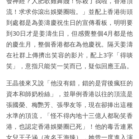
發神經？人肥歌雞舞賤！你殺了我啦，香港頂
流！求求你滾出娛樂圈啦。」並配上香港街頭
到處都是為姜濤慶祝生日的宣傳看板，明明要
到30日才是姜濤生日，但感覺整個4月都是他
的慶生月，整個香港都在為他慶祝。隔天姜濤
在社群上傳擠出笑容的影片，配上3字「得啖
笑」，意指只能笑一笑而已，疑似回應王晶。
王晶後來又說「他沒有錯，錯的是背後瘋狂的
資本和師奶粉絲」，並舉例香港以往的頂流是
張國榮、梅艷芳、張學友等，現在卻捧出這種
水準的頂流，「怪不得內地十三億人都恥笑香
港，也認定香港娛樂圈已死」！他的毒舌連累
女兒王子涵（改名王海臻），她曾一度進入演