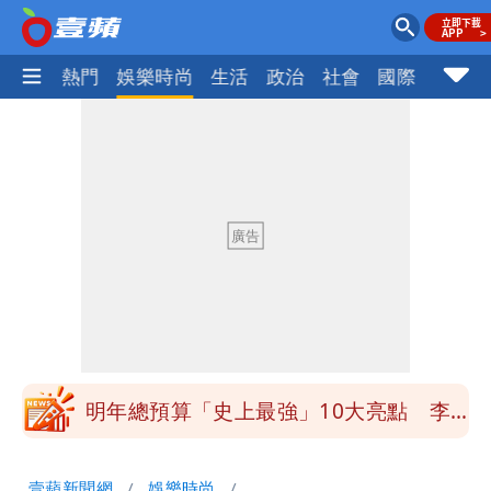
焦點
熱門
娛樂時尚
生活
政治
社會
國際
財經股
買BNT遭詐10億元 王尚智疑「慈濟決
策高層牽涉其中」才不提告
「我是台灣人」胸章竟是中國製
Cheap：愛台灣只是發財的口號
白海豚降雨注意！10縣市豪雨特報 今
晚至明下午受影響
白海豚逼近！淡江大橋21時封閉機車道
明年總預算「史上最強」10大亮點 李
慧芝：今年的送立院345天還在審
影片｜颱風接近硬闖海邊觀浪「4口
壹蘋新聞網
娛樂時尚