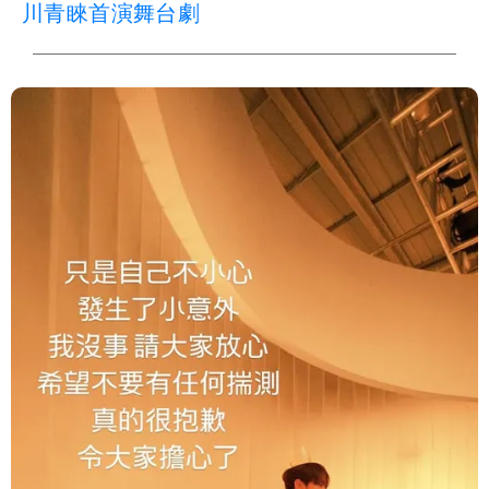
川青睞首演舞台劇