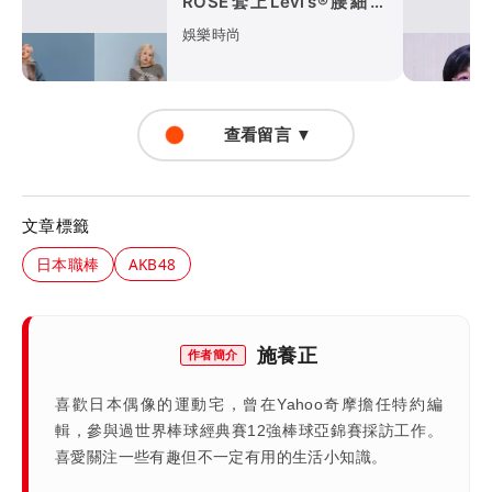
ROSÉ套上Levi’s®腰細、
腿長有夠燒
娛樂時尚
查看留言 ▼
文章標籤
日本職棒
AKB48
施養正
作者簡介
喜歡日本偶像的運動宅，曾在Yahoo奇摩擔任特約編
輯，參與過世界棒球經典賽12強棒球亞錦賽採訪工作。
喜愛關注一些有趣但不一定有用的生活小知識。