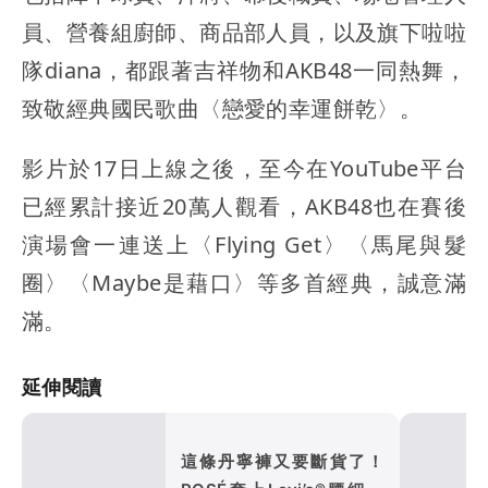
員、營養組廚師、商品部人員，以及旗下啦啦
隊diana，都跟著吉祥物和AKB48一同熱舞，
致敬經典國民歌曲〈戀愛的幸運餅乾〉。
影片於17日上線之後，至今在YouTube平台
已經累計接近20萬人觀看，AKB48也在賽後
演場會一連送上〈Flying Get〉〈馬尾與髮
圈〉〈Maybe是藉口〉等多首經典，誠意滿
滿。
延伸閱讀
這條丹寧褲又要斷貨了！