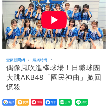
安說了
哈根達斯「買10送12」！超商冰品好康
快看 思樂冰僅10元
華語天王遭亂爆私生子 周杰倫無辜捲
入！杰威爾發聲明怒斥
比政府還有愛！台灣暖捐熊本「1物資」
日人讚爆：乾脆給台灣統治
這次真的不一樣？南亞科砸3466億拚先
進製程 挑戰擴產魔咒
連戰二媳罕見發火！砲轟財政部「不負責
壹蘋新聞網
娛樂時尚
偶像風吹進棒球場！日職球團
任」
獨家｜蕭敬騰「渡邉」日料店慘遇惡房
大跳AKB48「國民神曲」掀回
東！漲租→續約前翻臉→存證信逼遷
苦茶癌油｜威加2老闆交保！採購、中間
憶殺
Summer火大（壹蘋10點強打）
商羈押禁見
廉航新規「頭頂置物櫃收費」 網崩潰：
設為
贊助
我要
上廁所多少？
白海豚路徑變了！專家：離台又更近 暴