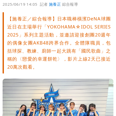
偏好
壹蘋
爆料
2025/06/19 14:05
記者
施養正
綜合報導
風圈逼近岸處
3資深房仲遭聲押禁見！士院裁定全交保
【施養正／綜合報導】日本職棒橫濱DeNA球團
＋限居
UNIQLO涼感衣不涼？店員揭「洗標編
近日在主場舉行「YOKOHAMA☆IDOL SERIES
號」藏玄機
國家隊戰績！投資報酬率飆81％ 台積
2025」系列主題活動，並邀請迎接創團20週年
的偶像女團AKB48跨界合作。全體隊職員，包
電一檔狂賺76億
賴清德「總統級嘲諷」嗆爆盧秀燕！8年
括球探、教練、廚師一起大跳有「國民歌曲」之
稱的〈戀愛的幸運餅乾〉，影片上線2天已接近
總帳一次掀翻
70歲姜厚任攜小2輪女友現身！交往原因
20萬次觀看。
超Man
駐英台北代表處徵助理 薪資99K！工作
內容讓人看傻
白海豚明恐海警！全台大雨3天「這區下
到紫爆」
白海豚暴風侵襲率曝光！北北基破4成
馬祖60%最高