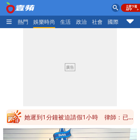
焦點
熱門
娛樂時尚
生活
政治
社會
國際
財經股
白海豚明恐海警！全台大雨3天「這區下
到紫爆」
白海豚暴風侵襲率曝光！北北基破4成
馬祖60%最高
不管外資9萬期貨空單 財經網美曝「台
股今年不只5萬點」原因
疑「破百間日租套房」遭罰25萬 業者
說話了
她遲到1分鐘被迫請假1小時 律師：已
觸法
白海豚颱風進逼！北市再放整備假？蔣萬