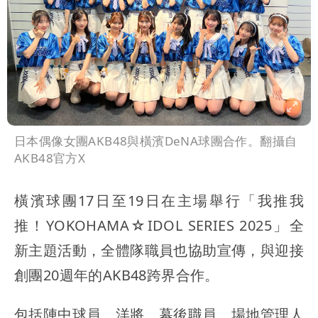
日本偶像女團AKB48與橫濱DeNA球團合作。翻攝自
AKB48官方X
橫濱球團17日至19日在主場舉行「我推我
推！YOKOHAMA☆IDOL SERIES 2025」全
新主題活動，全體隊職員也協助宣傳，與迎接
創團20週年的AKB48跨界合作。
包括陣中球員、洋將、幕後職員、場地管理人