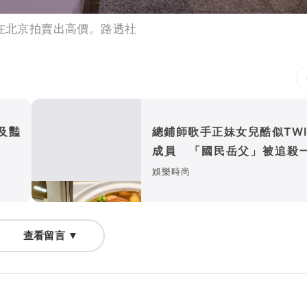
，在北京拍賣出高價。路透社
及豔
總鋪師歌手正妹女兒酷似TWI
成員 「國民岳父」被追殺
月食譜曝光
娛樂時尚
查看留言 ▼