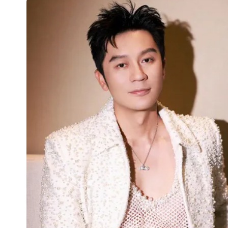
老公外遇修復內幕！欣西亞曬牽手照「
白海豚最快下午海警！大雨襲7縣市 
國慶連假機票將開搶！近9萬座位釋出 