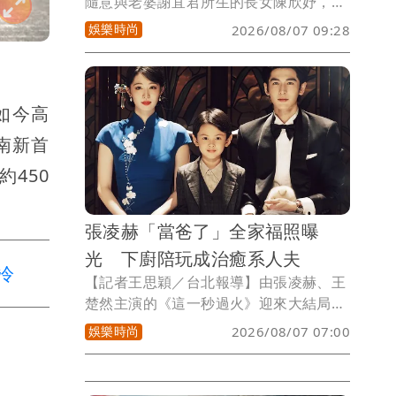
隨意與老婆謝宜君所生的長女陳欣妤，因
外型甜美，更酷似TWICE 的定延而曾登
娛樂時尚
2026/08/07 09:28
上 PTT 表特版，在社群平台上累積萬名
粉絲，更讓他晉升「國民岳父」。身為歌
手老爸的他，近來錄製《請世界吃桌》，
在節目中大秀廚藝，一道滷肉，只用醬
，如今高
油、冰糖、帶膜蒜頭就完成美味料理，網
南新首
友紛紛敲碗跪求食譜，不藏私的他也正式
公開私藏配方。
約450
張凌赫「當爸了」全家福照曝
光 下廚陪玩成治癒系人夫
冷
【記者王思穎／台北報導】由張凌赫、王
楚然主演的《這一秒過火》迎來大結局，
官方也釋出婚禮照及兩人的嘟嘴親親照，
娛樂時尚
2026/08/07 07:00
甜蜜互動讓觀眾嗑翻。張凌赫不僅在劇中
帶著妻兒拍下全家福，戲外還會陪著小童
星玩耍，加上他飾演的慕容清嶧會做菜又