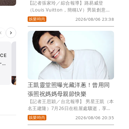
【記者張家玲／綜合報導】路易威登
（Louis Vuitton，簡稱LV）男裝創意總
監「菲董」Pharrell Williams悄悄現蹤台
娛樂時尚
2026/08/06 23:38
灣！富邦美術館今在IG限時動態，分享了
菲董親臨欣賞展覽的照片，寫道「謝謝好
朋友菲董的到訪」，讓時尚迷又驚又喜。
CE
張凌赫「當爸了」全家福照
一個
光 下廚陪玩成治癒系人夫
娛樂時尚
王凱靈堂照曝光藏洋蔥！曾用同
張照祝媽媽母親節快樂
【記者王思穎／台北報導】 男星王凱（本
名王建隆）7月26日在租屋處驟逝，享年
43歲。明（7日）起靈堂連3天開放供親友
娛樂時尚
2026/08/06 20:35
弔唁。今靈堂照片曝光，他穿著白色上