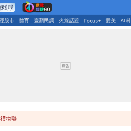
經股市
體育
壹蘋民調
火線話題
愛美
AI
Focus+
明恐發陸警
退票最高收30%
一段對話催淚
快看
待禮物曝