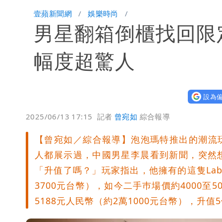
BNT採購遭詐10.6億！網紅稱慈濟聲
壹蘋新聞網
娛樂時尚
男星翻箱倒櫃找回限定
吃生菜爆致命危機！美國激增2.2萬病
蔣萬安民調只贏5％「現任優勢去哪？
幅度超驚人
昔嗆「相信慈濟還民進黨？」她點名：
設為偏
白海豚游進溫暖海域 對流一夕復活！
2025/06/13 17:15
記者
曾宛如
綜合報導
97萬網紅「肥大叔」驚傳猝逝！最後
【曾宛如／綜合報導】泡泡瑪特推出的潮流玩
慈濟遭詐10億！律師看聲明揪「3點怪
人都展示過，中國男星李晨看到新聞，突然
「升值了嗎？」玩家指出，他擁有的這隻Labu
藍昔狂譙擋疫苗 慈濟真變「世紀大騙
3700元台幣），如今二手巿場價約4000至
5188元人民幣（約2萬1000元台幣），升值
慈濟被騙10億！陳時中一語成讖 王