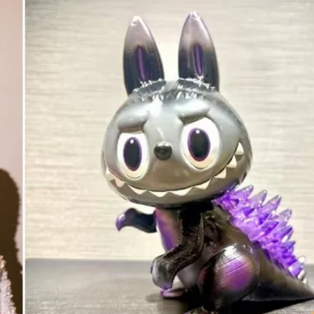
2人身體卻僵硬」
明恐發陸警
退票最高收30%