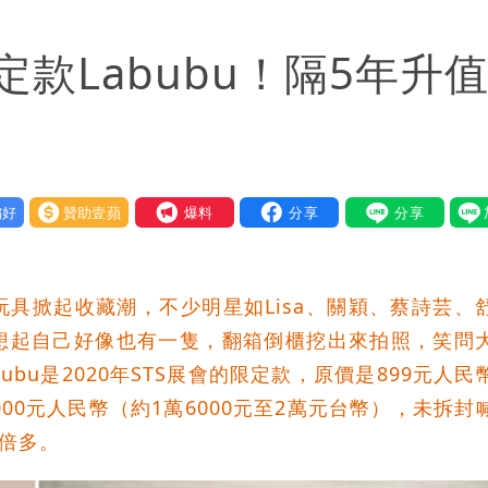
明「疑點重重」
款Labubu！隔5年升
例 寄生蟲污染惹禍（壹蘋10點強打）
」媒體人嘆：真的該緊張了
蔣萬安、柯文哲都該道歉
好
贊助壹蘋
我要爆料
鄭明典曝後續變化
身影曝 網驚覺不對
具掀起收藏潮，不少明星如Lisa、關穎、蔡詩芸、
」：不像被害人
想起自己好像也有一隻，翻箱倒櫃挖出來拍照，笑問
bu是2020年STS展會的限定款，原價是899元人民
局」！網朝聖翻車文笑了
5000元人民幣（約1萬6000元至2萬元台幣），未拆封
5倍多。
必勝：時間久看出睿智