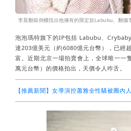
李晨翻箱倒櫃找出他擁有的限定款Labubu。翻
泡泡瑪特旗下的IP包括 Labubu、Cry
達203億美元（約6080億元台幣），已
富。近期北京一場拍賣會上，全球唯一一隻薄荷
萬元台幣）的價格拍出，天價令人咋舌。
【推薦新聞】女導演控蕭雅全性騷被圈內