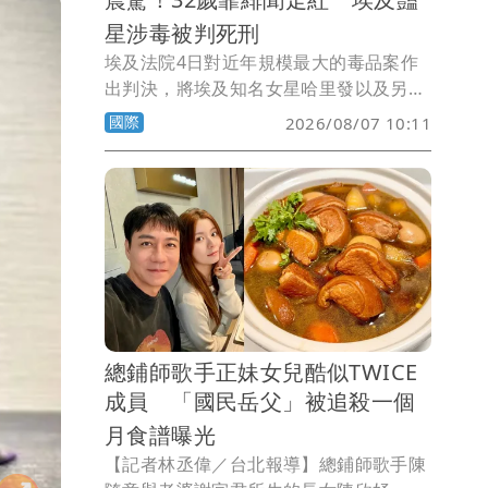
星涉毒被判死刑
埃及法院4日對近年規模最大的毒品案作
出判決，將埃及知名女星哈里發以及另外
12名被告判處死刑。此案不僅震撼埃及社
國際
2026/08/07 10:11
會，也再次凸顯埃及對毒品犯罪「零容
忍」的嚴厲政策。
總鋪師歌手正妹女兒酷似TWICE
成員 「國民岳父」被追殺一個
月食譜曝光
【記者林丞偉／台北報導】總鋪師歌手陳