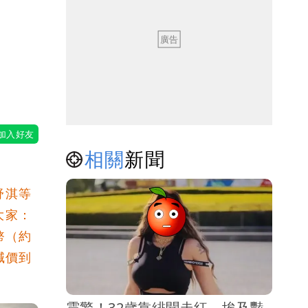
值
相關
新聞
舒淇等
大家：
幣（約
喊價到
震驚！32歲靠緋聞走紅 埃及豔