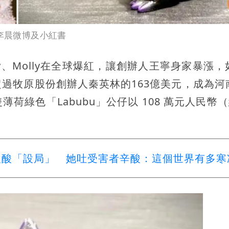
攝李晨微博及小紅書
baby、Molly在全球爆紅，讓創辦人王寧身家暴漲
經超過牧原股份創辦人秦英林的163億美元，成為河
綠色「Labubu」公仔以 108 萬元人民幣（
人酸「設局」 她吐受害者辛酸：這個世界有多寒