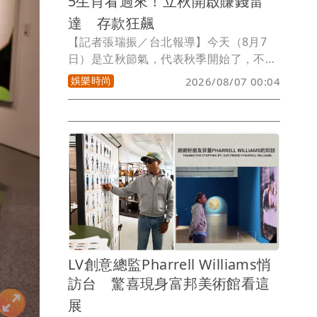
5生肖看過來！立秋開啟賺錢雷
達 存款狂飆
【記者張瑞振／台北報導】今天（8月7
日）是立秋節氣，代表秋季開始了，不
過，因台灣氣候依然炎熱，常有「秋老
娛樂時尚
2026/08/07 00:04
虎」的現象，後續天氣才會漸漸轉涼，而
夏日熱浪漸退，微涼的秋風帶來豐收氣
息，秋天本就是收割好時節，套用在錢包
上一點也沒錯，隨著節氣轉換，有些人的
賺錢雷達突然變得無比敏銳，迎來一波爆
發期，小孟塔羅雲蔚老師揭露以下5個生
肖能在這波換季黃金時刻把存款數字往上
衝。
LV創意總監Pharrell Williams悄
訪台 驚喜現身富邦美術館看這
展