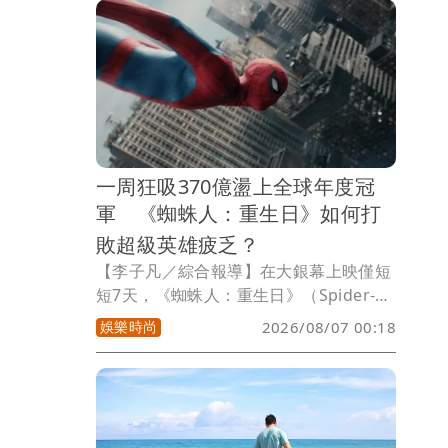
顧家，讓他成功轉戰人夫系賽道，迷暈大
批粉絲。
一周狂吸370億盪上全球年度冠
軍 《蜘蛛人：重生日》如何打
敗超級英雄疲乏？
【李子凡／綜合報導】在大銀幕上映僅短
短7天，《蜘蛛人：重生日》（Spider-
Man: Brand New Day）便超越《玩具總
娛樂時尚
2026/08/07 00:18
動員5》，以11.55億美元(約371億元台
幣)全球票房登上今年年度冠軍，也替近
年陷入低潮的超級英雄電影市場注入一劑
強心針。