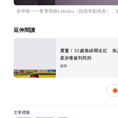
全球唯一一隻薄荷綠Labubu（拍照有點色差）
延伸閱讀
震驚！32歲靠緋聞走紅 埃
星涉毒被判死刑
國際
文章標籤