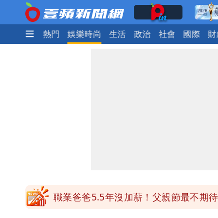
最新
焦點
熱門
娛樂時尚
生活
政治
社會
國際
財
白海豚最快下午海警！大雨襲7縣市 
國慶連假機票將開搶！近9萬座位釋出 
明金成離世留下雙胞胎 4歲兒與老師
演習登場！搭雙鐵、航班3大注意事項
職業爸爸5.5年沒加薪！父親節最不期