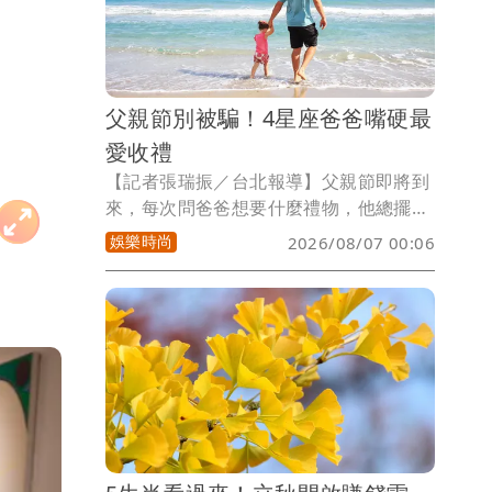
父親節別被騙！4星座爸爸嘴硬最
愛收禮
【記者張瑞振／台北報導】父親節即將到
來，每次問爸爸想要什麼禮物，他總擺著
手說千萬別破費，但要是真的兩手空空回
娛樂時尚
2026/08/07 00:06
家，過幾天絕對會發現他臉臭得像苦瓜，
許多爸爸表面裝作毫不在乎，心底卻超級
期待孩子準備的驚喜，小孟塔羅雲蔚老師
揭露以下4個星座爸爸，嘴硬程度無人能
及，內心戲更是多到可以拿奧斯卡獎，今
年千萬別再被他們假裝大氣的台詞騙啦。