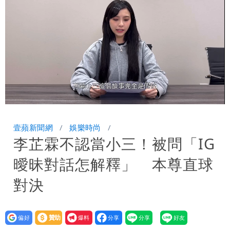
台積電一檔狂賺76億
賴清德「總統級嘲諷」嗆爆盧秀燕！8年
總帳一次掀翻
70歲姜厚任攜小2輪女友現身！交往原因
超Man
駐英台北代表處徵助理 薪資99K！工作
內容讓人看傻
白海豚明恐海警！全台大雨3天「這區下
Loaded
:
Unmute
21.31%
到紫爆」
伊朗撂話美盟友：快勸川普停手！否則報
壹蘋新聞網
娛樂時尚
李芷霖不認當小三！被問「IG
復
父親節泡湯了！白海豚海警機率飆
曖昧對話怎解釋」 本尊直球
85％ 這3天恐豪雨
道瓊再創新高！SpaceX「財報失速」蒸
對決
發7兆
3資深房仲涉犯《個資法》遭士檢聲押禁
設為
贊助
我要
見 士院裁定全部交保、限居