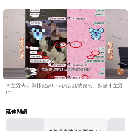
李芷霖表示與林庭謙Line的對話被竄改。翻攝李芷霖
IG
延伸閱讀