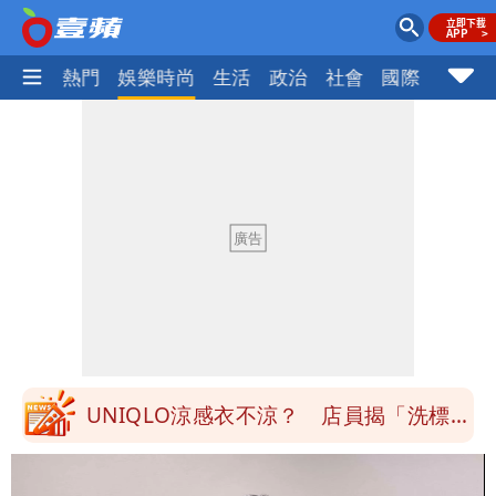
焦點
熱門
娛樂時尚
生活
政治
社會
國際
財經股
道瓊再創新高！SpaceX「財報失速」蒸
發7兆
3資深房仲涉犯《個資法》遭士檢聲押禁
見 士院裁定全部交保、限居
搶錢！廉航新規「頭頂置物櫃收費」 網
崩潰：上廁所要多少？
白海豚路徑變了！專家：離台又更近 暴
風圈逼近岸處
UNIQLO涼感衣不涼？ 店員揭「洗標編
號」藏玄機
國家隊戰績曝光！投資報酬率高達81%