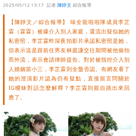
偏好
壹蘋
爆料
2025/05/12 13:17
記者
陳靜文
綜合報導
【陳靜文／綜合報導】 味全龍啦啦隊成員李芷
霖（霖霖）被爆介入別人家庭，還流出疑似她的
私密照，李芷霖昨深夜拍影片承認私密照是她，
但表示這是跟前任男友林庭謙交往期間被他偷拍
而外流，表示會請律師提告。對於被指控介入別
人婚姻當小三，李芷霖則全盤否認。有網友看了
她的澄清影片認為仍有疑點，直接留言問關於
IG曖昧對話怎麼解釋？李芷霖則親自跳出來回
應了。