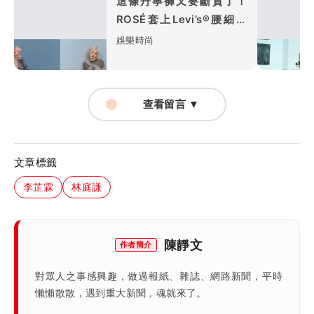
這條丹寧褲又要斷貨了！
ROSÉ套上Levi’s®腰細、
腿長有夠燒
娛樂時尚
查看留言 ▼
文章標籤
李芷霖
林庭謙
陳靜文
作者簡介
對眾人之事感興趣，做過報紙、雜誌、網路新聞，平時
懶懶散散，遇到重大新聞，魂就來了。