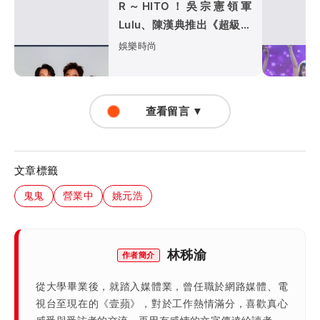
R～HITO！吳宗憲領軍
Lulu、陳漢典推出《超級大
熱門》 嗨喊：我們還是回
娛樂時尚
來了
查看留言 ▼
文章標籤
鬼鬼
營業中
姚元浩
林秭渝
作者簡介
從大學畢業後，就踏入媒體業，曾任職於網路媒體、電
視台至現在的《壹蘋》，對於工作熱情滿分，喜歡真心