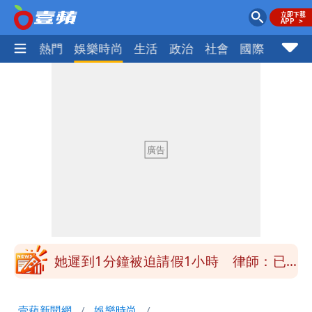
焦點
熱門
娛樂時尚
生活
政治
社會
國際
財經股
白海豚明恐海警！全台大雨3天「這區下
到紫爆」
白海豚暴風侵襲率曝光！北北基破4成
馬祖60%最高
不管外資9萬期貨空單 財經網美曝「台
股今年不只5萬點」原因
疑「破百間日租套房」遭罰25萬 業者
說話了
她遲到1分鐘被迫請假1小時 律師：已
觸法
白海豚颱風進逼！北市再放整備假？蔣萬
壹蘋新聞網
娛樂時尚