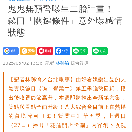
鬼鬼無預警曝生二胎計畫！
安說了
哈根達斯「買10送12」！超商冰品好康
鬆口「關鍵條件」意外曝感情
快看 思樂冰僅10元
華語天王遭亂爆私生子 周杰倫無辜捲
狀態
入！杰威爾發聲明怒斥
比政府還有愛！台灣暖捐熊本「1物資」
設為
贊助
我要
日人讚爆：乾脆給台灣統治
這次真的不一樣？南亞科砸3466億拚先
偏好
壹蘋
爆料
2025/05/02 13:36
記者
林秭渝
綜合報導
進製程 挑戰擴產魔咒
連戰二媳罕見發火！砲轟財政部「不負責
【記者林秭渝／台北報導】由好看娛樂出品的人
任」
獨家｜蕭敬騰「渡邉」日料店慘遇惡房
氣實境節目《嗨！營業中》第五季強勢回歸，播
東！漲租→續約前翻臉→存證信逼遷
苦茶癌油｜威加2老闆交保！採購、中間
出後收視節節高升，本週即將推出全新第六集，
笑點與看點全面升級！八大綜合台目前正在熱播
Summer火大（壹蘋10點強打）
商羈押禁見
廉航新規「頭頂置物櫃收費」 網崩潰：
的實境節目《嗨！營業中》第五季，上週日
（27日）播出「花蓮開店卡關」內容創下收視
上廁所多少？
白海豚路徑變了！專家：離台又更近 暴