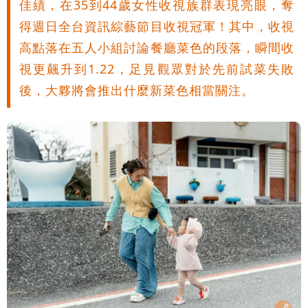
佳績，在35到44歲女性收視族群表現亮眼，奪
風圈逼近岸處
3資深房仲遭聲押禁見！士院裁定全交保
得週日全台資訊綜藝節目收視冠軍！其中，收視
高點落在五人小組討論餐廳菜色的段落，瞬間收
＋限居
UNIQLO涼感衣不涼？店員揭「洗標編
視更飆升到1.22，足見觀眾對於先前試菜失敗
號」藏玄機
國家隊戰績！投資報酬率飆81％ 台積
後，大夥將會推出什麼新菜色相當關注。
電一檔狂賺76億
賴清德「總統級嘲諷」嗆爆盧秀燕！8年
總帳一次掀翻
70歲姜厚任攜小2輪女友現身！交往原因
超Man
駐英台北代表處徵助理 薪資99K！工作
內容讓人看傻
白海豚明恐海警！全台大雨3天「這區下
到紫爆」
白海豚暴風侵襲率曝光！北北基破4成
馬祖60%最高