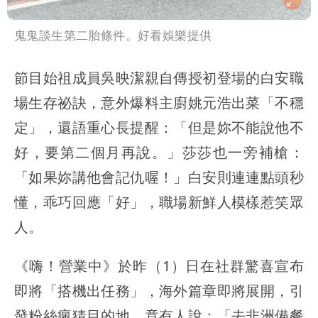
鬼鬼談生第二胎條件。好看娛樂提供
節目始祖成員吳映潔親自傳授初登場的白安職
場生存祕訣，意外爆料主廚姚元浩出菜「不穩
定」，還語重心長提醒：「但是妳不能說他不
好，要第二個月再說。」莎莎也一旁補槍：
「如果妳講他會記仇喔！」白安則連連點頭秒
懂，乖巧回應「好」，職場新鮮人模樣惹笑眾
人。
《嗨！營業中》於昨（1）日在社群驚喜宣布
即將「搭機出任務」，海外篇章即將展開，引
發粉絲瘋猜目的地，竟有人說：「去非洲備餐