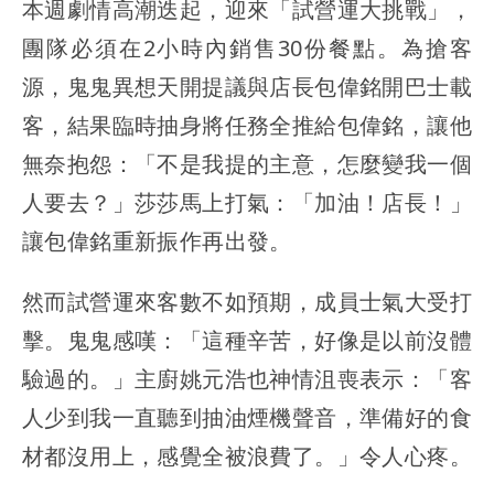
本週劇情高潮迭起，迎來「試營運大挑戰」，
團隊必須在2小時內銷售30份餐點。為搶客
源，鬼鬼異想天開提議與店長包偉銘開巴士載
客，結果臨時抽身將任務全推給包偉銘，讓他
無奈抱怨：「不是我提的主意，怎麼變我一個
人要去？」莎莎馬上打氣：「加油！店長！」
讓包偉銘重新振作再出發。
然而試營運來客數不如預期，成員士氣大受打
擊。鬼鬼感嘆：「這種辛苦，好像是以前沒體
驗過的。」主廚姚元浩也神情沮喪表示：「客
人少到我一直聽到抽油煙機聲音，準備好的食
材都沒用上，感覺全被浪費了。」令人心疼。