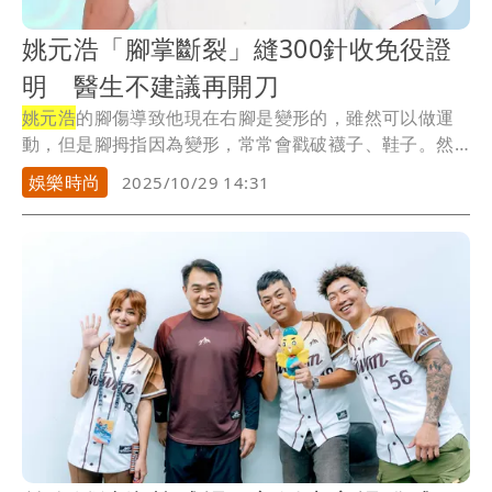
姚元浩「腳掌斷裂」縫300針收免役證
明 醫生不建議再開刀
姚元浩
的腳傷導致他現在右腳是變形的，雖然可以做運
動，但是腳拇指因為變形，常常會戳破襪子、鞋子。然
而拍...
娛樂時尚
2025/10/29 14:31