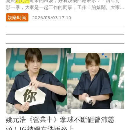
關於
姚元浩
近來的風波，好看娛樂回應表示：「兩年前
那一季，大家是一起工作的同事，工作上的嬉鬧。大家
不要...
娛樂時尚
2026/08/03 17:10
姚元浩《營業中》拿球不斷砸曾沛慈
頭！IG被網友洗版炎上