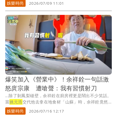
「曬到...
娛樂時尚
2026/07/09 11:01
爆笑加入《營業中》！余祥銓一句話激
怒庹宗康 遭嗆聲：我有習慣射刀
...除了剝鳳梨碰壁，余祥銓在廚房裡更是鬧出不少笑話。
當
姚元浩
交代他去拿在地食材「山蘇」時，余祥銓竟然
「傻...
娛樂時尚
2026/07/16 12:17