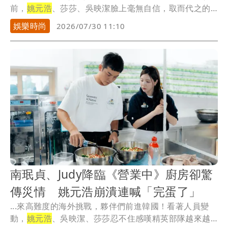
前，
姚元浩
、莎莎、吳映潔臉上毫無自信，取而代之的
是開播...
娛樂時尚
2026/07/30 11:10
南珉貞、Judy降臨《營業中》廚房卻驚
傳災情 姚元浩崩潰連喊「完蛋了」
...來高難度的海外挑戰，夥伴們前進韓國！看著人員變
動，
姚元浩
、吳映潔、莎莎忍不住感嘆精英部隊越來越