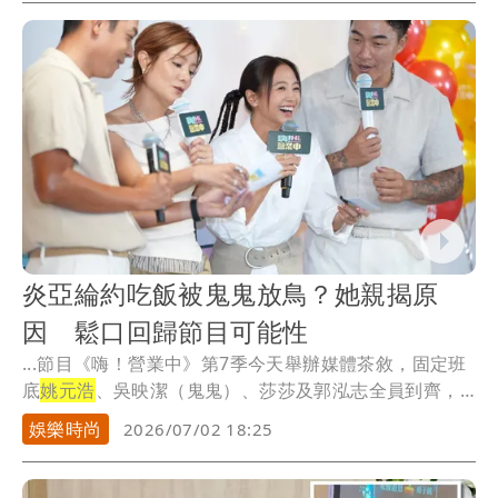
到頻繁進出王子住處；近日再傳出粿粿疑似受到風波影
響，已與經紀公司結束合作。對此，好看娛樂副總經理
王貞妮今天出席《嗨！營業中》第7季記者會時，也首度
對外說明雙方目前的合作狀況。
炎亞綸約吃飯被鬼鬼放鳥？她親揭原
因 鬆口回歸節目可能性
...節目《嗨！營業中》第7季今天舉辦媒體茶敘，固定班
底
姚元浩
、吳映潔（鬼鬼）、莎莎及郭泓志全員到齊，
分享...
娛樂時尚
2026/07/02 18:25