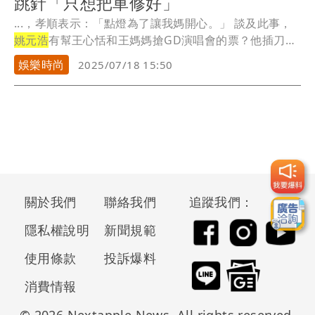
跳針「只想把車修好」
...，孝順表示：「點燈為了讓我媽開心。」 談及此事，
姚元浩
有幫王心恬和王媽媽搶GD演唱會的票？他插刀
吳...
娛樂時尚
2025/07/18 15:50
關於我們
聯絡我們
追蹤我們：
隱私權說明
新聞規範
使用條款
投訴爆料
消費情報