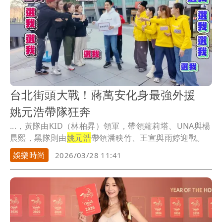
台北街頭大戰！蔣萬安化身最強外援
姚元浩帶隊狂奔
...，黃隊由KID（林柏昇）領軍，帶領蘿莉塔、UNA與楊
晨熙，黑隊則由
姚元浩
帶領潘映竹、王宣與雨婷迎戰。
娛樂時尚
2026/03/28 11:41