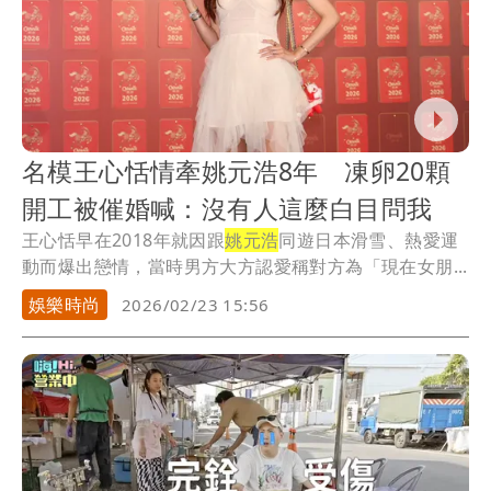
名模王心恬情牽姚元浩8年 凍卵20顆
開工被催婚喊：沒有人這麼白目問我
王心恬早在2018年就因跟
姚元浩
同遊日本滑雪、熱愛運
動而爆出戀情，當時男方大方認愛稱對方為「現在女朋...
娛樂時尚
2026/02/23 15:56