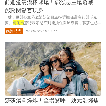
前進澄清湖棒球場！郭泓志主場發威
彭政閔驚喜現身
...點，更開心宣佈邀請該節目主持群擔任當晚的開球嘉
賓。
姚元浩
驚訝表示想不到能擔任開球嘉賓，莎莎也感
謝郭泓...
娛樂時尚
2026/02/06 19:11
莎莎湯圓爆炸！全場驚呼 姚元浩烤焦