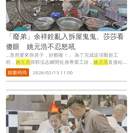
「廢弟」余祥銓亂入拆屋鬼鬼、莎莎看
傻眼 姚元浩不忍怒吼
...竟然要來拆房子，好酷喔！」 為了完成這項艱鉅工
程，
姚元浩
與郭泓志瞬間化身專業工頭，
姚元浩
直接站
上屋頂...
娛樂時尚
2026/02/13 11:00