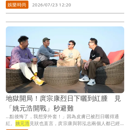
精簡，...
娛樂時尚
2026/07/23 12:20
地獄開局！庹宗康烈日下曬到紅腫 見
「姚元浩開戰」秒避難
...點後悔了，我想穿外套！」因為皮膚已被烈日曬得通
紅。
姚元浩
見狀也直言，庹宗康與郭泓志兩個人都已經