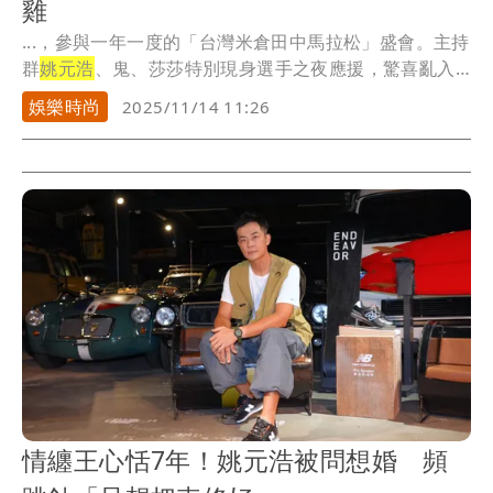
雞
...，參與一年一度的「台灣米倉田中馬拉松」盛會。主持
群
姚元浩
、鬼、莎莎特別現身選手之夜應援，驚喜亂入
白安...
娛樂時尚
2025/11/14 11:26
情纏王心恬7年！姚元浩被問想婚 頻