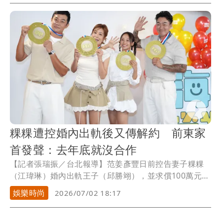
粿粿遭控婚內出軌後又傳解約 前東家
首發聲：去年底就沒合作
【記者張瑞振／台北報導】范姜彥豐日前控告妻子粿粿
（江瑋琳）婚內出軌王子（邱勝翊），並求償100萬元，
官司5月落幕，法院宣判他獲賠100萬元，而後續房產、
娛樂時尚
2026/07/02 18:17
不動產等剩餘財產分配，目前仍在協商中；儘管粿王形
象重挫，但粿粿與王子的關係似乎不受影響，女方被拍