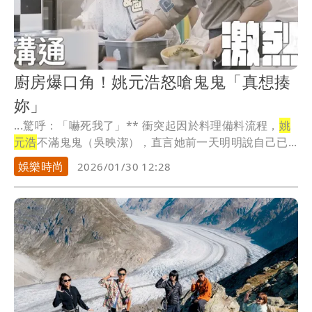
廚房爆口角！姚元浩怒嗆鬼鬼「真想揍
妳」
...驚呼：「嚇死我了」** 衝突起因於料理備料流程，
姚
元浩
不滿鬼鬼（吳映潔），直言她前一天明明說自己已...
娛樂時尚
2026/01/30 12:28