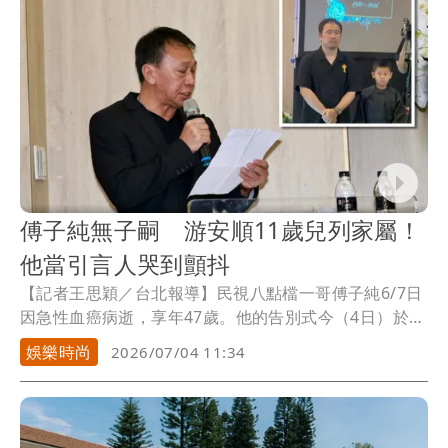
傅子純無子嗣 游安順11歲兒列家屬！
他當引言人哭到顫抖
【記者王思穎／台北報導】民視八點檔一哥傅子純6/7日
因急性血癌病逝，享年47歲。他的告別式今（4日）於板
橋殯儀館區「新月會館」舉行。金鐘影帝游安順擔任引
娛樂時尚
2026/07/04 11:34
言人，兩人交情甚篤，而他的11歲兒子游禮是傅子純的
乾兒子，今也位列家屬。游安順強忍悲傷上台訴說引
言，「從今天起，子純的身影，我們再也看不見了；留
給我們的，是無盡的思念，還有他那善解人意的靈