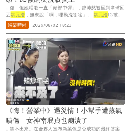
...傷，但她唱歌一直「頭部中彈」，曾沛慈被砸到拿球回
丟
姚元浩
，無奈說「啊，哩勒洗衝啥」。
姚元浩
IG被...
娛樂時尚
2026/08/02 18:23
《嗨！營業中》遇災情！小幫手遭蒸氣
噴傷 女神南珉貞也崩潰了
...笑不出來。在合夥人宣布新菜色是否成功的最終答案