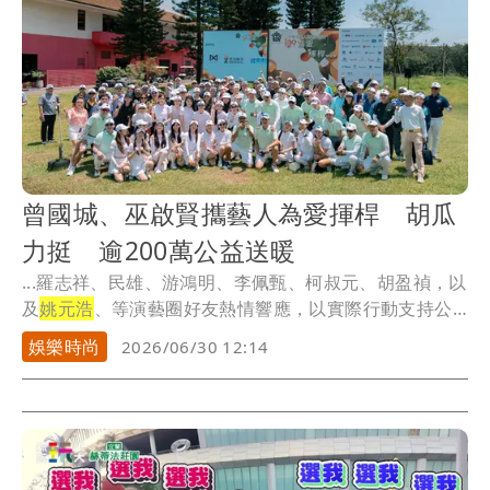
魂。」
曾國城、巫啟賢攜藝人為愛揮桿 胡瓜
力挺 逾200萬公益送暖
...羅志祥、民雄、游鴻明、李佩甄、柯叔元、胡盈禎，以
及
姚元浩
、等演藝圈好友熱情響應，以實際行動支持公
益，...
娛樂時尚
2026/06/30 12:14