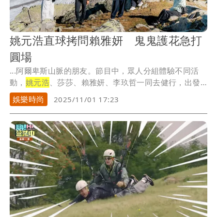
姚元浩直球拷問賴雅妍 鬼鬼護花急打
圓場
...阿爾卑斯山脈的朋友。節目中，眾人分組體驗不同活
動，
姚元浩
、莎莎、賴雅妍、李玖哲一同去健行，出發
前，導...
娛樂時尚
2025/11/01 17:23