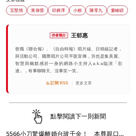
五堅情
黃偉晉
邱鋒澤
小賴
陳零九
婁峻碩
王郁惠
作者簡介
曾職《聯合報》、《自由時報》唱片線、日韓線記者，
與活動公司、國際唱片公司平面宣傳，另也是集美麗、
智慧與幽默感於一身的網路小主持人a.k.a臨演「肚
邊」，有事聊聊天、沒事笑一笑。
訂閱 RSS
更多文章
|
點擊閱讀下一則新聞
5566小刀驚爆離婚台玻千金！ 本尊親口發文證實豪門婚變！