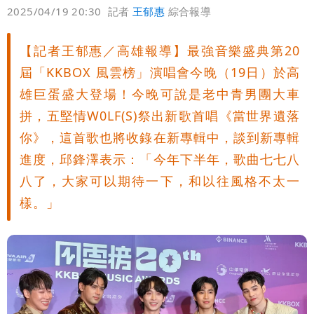
偏好
壹蘋
爆料
2025/04/19 20:30
記者
王郁惠
綜合報導
【記者王郁惠／高雄報導】最強音樂盛典第20
屆「KKBOX 風雲榜」演唱會今晚（19日）於高
雄巨蛋盛大登場！今晚可說是老中青男團大車
拼，五堅情W0LF(S)祭出新歌首唱《當世界遺落
你》，這首歌也將收錄在新專輯中，談到新專輯
進度，邱鋒澤表示：「今年下半年，歌曲七七八
八了，大家可以期待一下，和以往風格不太一
樣。」