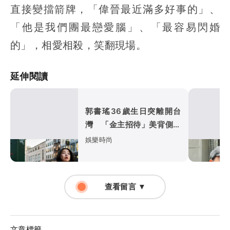
直接變擋箭牌，「偉晉最近滿多好事的」、
「他是我們團最戀愛腦」、「最容易閃婚
的」，相愛相殺，笑翻現場。
延伸閱讀
郭書瑤36歲生日突離開台
灣 「金主招待」美背側乳
紐約街頭全都露
娛樂時尚
查看留言 ▼
文章標籤