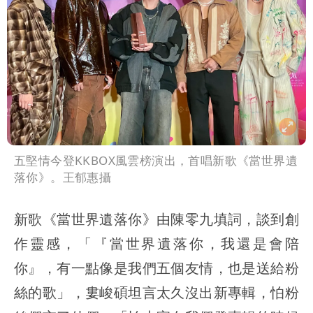
五堅情今登KKBOX風雲榜演出，首唱新歌《當世界遺
落你》。王郁惠攝
新歌《當世界遺落你》由陳零九填詞，談到創
作靈感，「『當世界遺落你，我還是會陪
你』，有一點像是我們五個友情，也是送給粉
絲的歌」，婁峻碩坦言太久沒出新專輯，怕粉