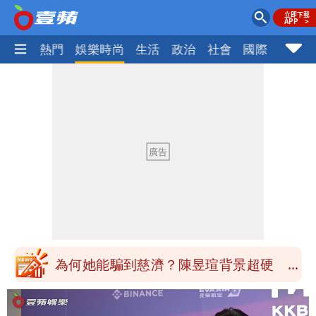
焦點
熱門
娛樂時尚
生活
政治
社會
國際
財經股
中國賣家被踢爆在網購平台「租人頭」
吳欣岱：完美偽裝台灣企業
批綠藉慈濟遭詐「洗記憶」 張彤：疫苗
荒3+11台灣人沒有失憶
慈濟遭詐｜陳時中要別人道歉 黃建賓：
你敢不敢先面對自己責任
「小英男孩」涉貪洗錢起訴8個月首出
庭 他翻供不認貪污、洗錢
為何她能騙到慈濟？陳昱瑄背景超硬 當
過政府法律顧問
泰國校園爆槍響！2師中彈亡20人傷 槍