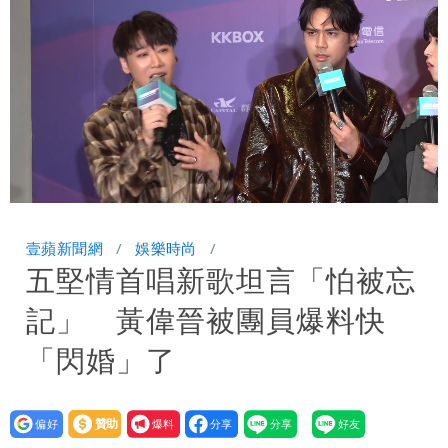
手疑學生
中國賣家被踢爆在網購平台「租人頭」
吳欣岱：完美偽裝台灣企業
批綠藉慈濟遭詐「洗記憶」 張彤：疫苗
荒3+11台灣人沒有失憶
Loaded
:
Unmute
24.67%
壹蘋新聞網
娛樂時尚
五堅情首唱新歌坦言「怕被忘
記」 黃偉晉被團員爆料快
「閃婚」了
設為
贊助
我要