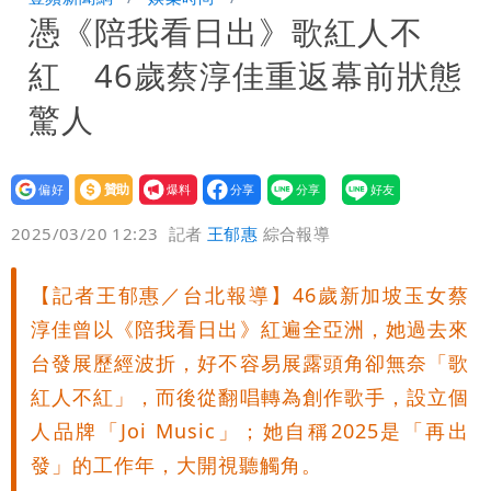
憑《陪我看日出》歌紅人不
「終於能交代」 捐500萬獎學金延續愛
白海豚颱風逼近！鄭明典示警「恐遇黑潮
紅 46歲蔡淳佳重返幕前狀態
變強」 路徑分歧藏警訊：不利強度維持
驚人
設為
贊助
我要
偏好
壹蘋
爆料
2025/03/20 12:23
記者
王郁惠
綜合報導
【記者王郁惠／台北報導】46歲新加坡玉女蔡
淳佳曾以《陪我看日出》紅遍全亞洲，她過去來
台發展歷經波折，好不容易展露頭角卻無奈「歌
紅人不紅」，而後從翻唱轉為創作歌手，設立個
人品牌「Joi Music」；她自稱2025是「再出
發」的工作年，大開視聽觸角。