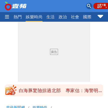
焦點
熱門
娛樂時尚
生活
政治
社會
國際
財經股
「楊承勳」名字終於公開！被害人父淚喊
「終於能交代」 捐500萬獎學金延續愛
白海豚颱風逼近！鄭明典示警「恐遇黑潮
變強」 路徑分歧藏警訊：不利強度維持
高希均辭世享耆壽90歲 畢生推動閱讀
與進步觀念
內馬爾開到「寶可夢神包」後徹底入坑
砸重金再買一整桌卡盒
白海豚驚險掠過北部 專家估：海警明發
布 陸警可能相對低
「楊承勳」名字終於公開！被害人父淚喊
壹蘋新聞網
娛樂時尚