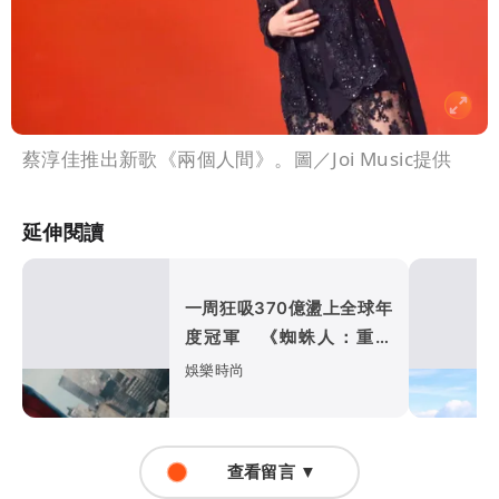
蔡淳佳推出新歌《兩個人間》。圖／Joi Music提供
延伸閱讀
一周狂吸370億盪上全球年
度冠軍 《蜘蛛人：重生
日》如何打敗超級英雄疲
娛樂時尚
乏？
查看留言 ▼