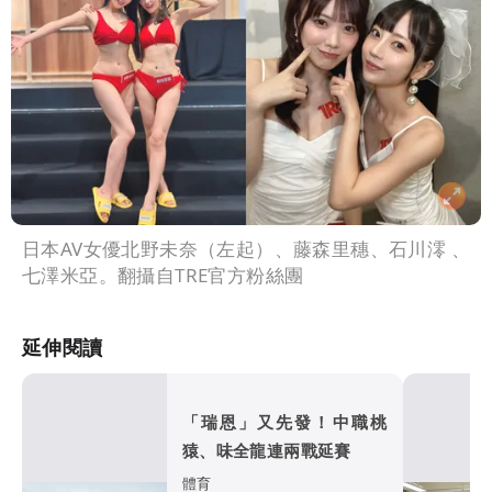
日本AV女優北野未奈（左起）、藤森里穗、石川澪 、
七澤米亞。翻攝自TRE官方粉絲團
延伸閱讀
「瑞恩」又先發！中職桃
猿、味全龍連兩戰延賽
體育