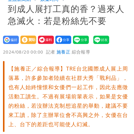
到成人展打工真的香？過來人
他崩潰喊完蛋
黑面嫁女席開200桌搞成演唱會 她嫌高
急滅火：若是粉絲先不要
調轉為感動「這是他愛我的方式」
以色列媒體驚爆：伊朗最高領袖緊急送醫
台北山區升級「大豪雨」！基隆北海岸逢
設為
贊助
我要
偏好
壹蘋
爆料
2024/08/20 00:00
記者
施養正
綜合報導
大潮 恐海水倒灌
澎湖13兒女擠住10坪屋 媽帶補助款離
家！縣府出手了
經紀人強吻女藝人「我又沒伸舌頭」 連
【施養正／綜合報導】TRE台北國際成人展上周
落幕，許多參加者陸續在社群大秀「戰利品」，
法官都怒了：相當噁心
桃園復興宣布今停班課！全台放假情形一
也有人始終憧憬和女優們一起工作，因此去應徵
活動工讀生。不過有展場前輩表示，如果是女優
次看
慈濟遭詐10億 他點名顏博文下台：認
的粉絲，若沒辦法克制想追星的舉動，建議不要
錯有那麼難嗎？
颱風相當有感！海警持續到明晨 北部風
來工讀，除了主辦單位會不高興之外，女優在台
上、台下的差距也可能使人幻滅。
雨這時才變小
五月天冠佑20歲女兒「遭AI假造不雅影