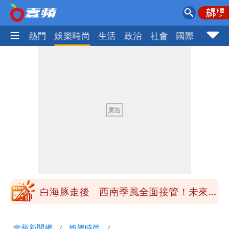
焦點
熱門
娛樂時尚
生活
政治
社會
國際
財經股
最新風雨預測！今天「9地區」達停班課
標準
姜厚任女友3碩1博都在騙？ 精神科醫
師：「幻謊者」無法治
木瓜霞｜姜厚任戀上奇女子撞哏「香港爺
孫戀」 75歲男星傻淪小王一場空
離核戰更近？美軍擬鬆綁川普動用戰術性
核武
白海豚走後 西南季風全面接管！未來一
周溼答答
Tim哥慘成淹水戶 貨物及電腦全泡水！
壹蘋新聞網
娛樂時尚