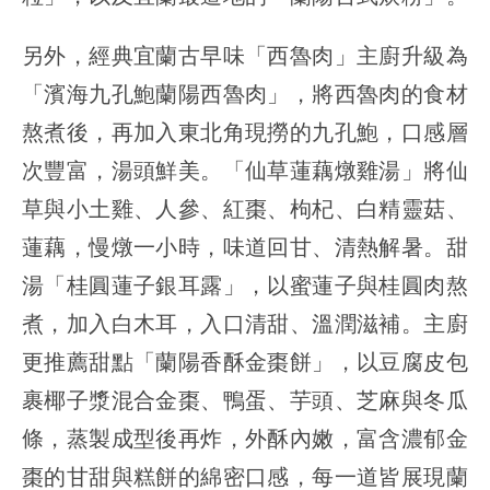
另外，經典宜蘭古早味「西魯肉」主廚升級為
「濱海九孔鮑蘭陽西魯肉」，將西魯肉的食材
熬煮後，再加入東北角現撈的九孔鮑，口感層
次豐富，湯頭鮮美。「仙草蓮藕燉雞湯」將仙
草與小土雞、人參、紅棗、枸杞、白精靈菇、
蓮藕，慢燉一小時，味道回甘、清熱解暑。甜
湯「桂圓蓮子銀耳露」，以蜜蓮子與桂圓肉熬
煮，加入白木耳，入口清甜、溫潤滋補。主廚
更推薦甜點「蘭陽香酥金棗餅」，以豆腐皮包
裹椰子漿混合金棗、鴨蛋、芋頭、芝麻與冬瓜
條，蒸製成型後再炸，外酥內嫩，富含濃郁金
棗的甘甜與糕餅的綿密口感，每一道皆展現蘭