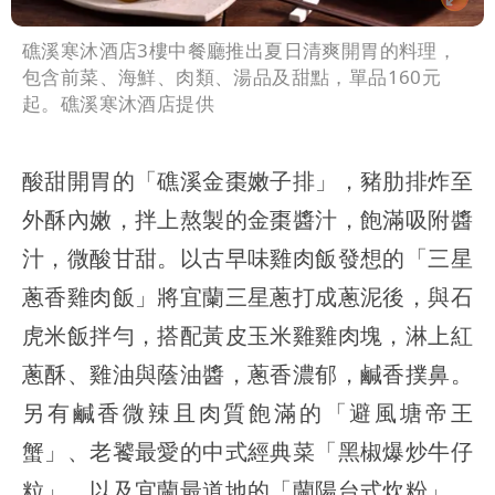
礁溪寒沐酒店3樓中餐廳推出夏日清爽開胃的料理，
包含前菜、海鮮、肉類、湯品及甜點，單品160元
起。礁溪寒沐酒店提供
酸甜開胃的「礁溪金棗嫩子排」，豬肋排炸至
外酥內嫩，拌上熬製的金棗醬汁，飽滿吸附醬
汁，微酸甘甜。以古早味雞肉飯發想的「三星
蔥香雞肉飯」將宜蘭三星蔥打成蔥泥後，與石
虎米飯拌勻，搭配黃皮玉米雞雞肉塊，淋上紅
蔥酥、雞油與蔭油醬，蔥香濃郁，鹹香撲鼻。
另有鹹香微辣且肉質飽滿的「避風塘帝王
蟹」、老饕最愛的中式經典菜「黑椒爆炒牛仔
粒」，以及宜蘭最道地的「蘭陽台式炊粉」。