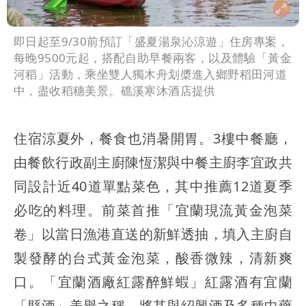
即日起至9/30前預訂「盛夏湯泉沁涼遊」住房專案，
每晚9500元起，搭配自助早餐兩客，以及體驗「黃金
河稻」活動，乘坐雙人獨木舟划槳進入鄉野稻田河道
中，盡收稻穗美景。礁溪寒沐酒店提供
住宿涼夏外，餐食也消暑開胃。3樓中餐廳，
由餐飲行政副主廚陳恆潔與中餐主廚李宜政共
同設計近40道單點菜色，其中推薦12道夏季
必吃的料理。前菜首推「宜蘭現流黃金泡菜
卷」以當日漁港直送的新鮮透抽，填入主廚自
製發酵的台式黃金泡菜，酸香微辣，清新爽
口。「宜蘭酒廠紅露醉鮮蝦」紅露酒有宜蘭
「縣酒」美譽之稱，將其與紹興酒及多種中藥