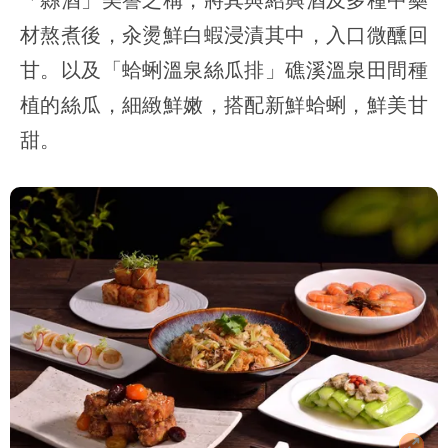
材熬煮後，汆燙鮮白蝦浸漬其中，入口微醺回
甘。以及「蛤蜊溫泉絲瓜排」礁溪溫泉田間種
植的絲瓜，細緻鮮嫩，搭配新鮮蛤蜊，鮮美甘
甜。