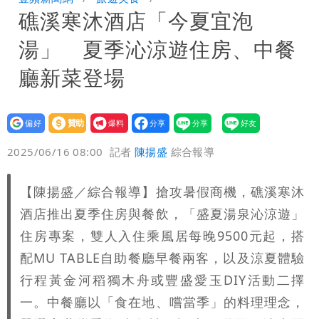
礁溪寒沐酒店「今夏宜泡
8月將入監
高鐵「半導體列車」開跑！1招可拿優惠
湯」 夏季沁涼遊住房、中餐
券
兆基風暴！前董座李建成移送北檢 是否
廳新菜登場
聲押？交保？複訊後揭曉
設為
贊助
我要
偏好
壹蘋
爆料
2025/06/16 08:00
記者
陳揚盛
綜合報導
【陳揚盛／綜合報導】搶攻暑假商機，礁溪寒沐
酒店推出夏季住房與餐飲，「盛夏湯泉沁涼遊」
住房專案，雙人入住乘風居每晚9500元起，搭
配MU TABLE自助餐廳早餐兩客，以及涼夏體驗
行程黃金河稻獨木舟或豐盛愛玉DIY活動二擇
一。中餐廳以「食在地、嚐當季」的料理理念，