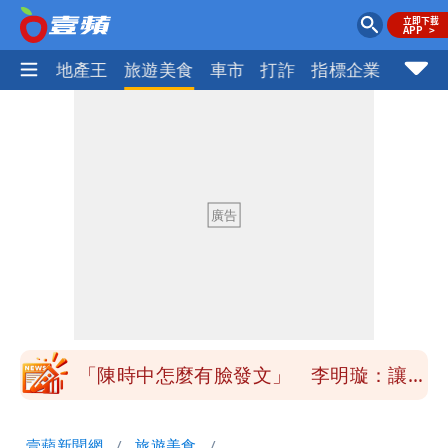
AI科技
地產王
旅遊美食
車市
打詐
指標企業
壹蘋
高鐵「半導體列車」開跑！1招可拿優惠
券
兆基風暴！前董座李建成移送北檢 是否
聲押？交保？複訊後揭曉
慈濟買BNT遭詐10億元 蔡英文：政府
很多謹慎判斷當時未被理解
買BNT疫苗被詐10億元 慈濟3點聲明：
不排除民事訴訟求償
「陳時中怎麼有臉發文」 李明璇：讓詐
團有機會詐騙慈濟的就是民進黨
營建署前處長收廠商百萬賄款 終判3年
壹蘋新聞網
旅遊美食