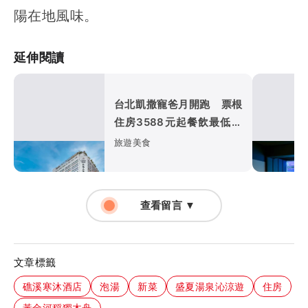
陽在地風味。
延伸閱讀
台北凱撒寵爸月開跑 票根
住房3588元起餐飲最低享
8折
旅遊美食
查看留言 ▼
文章標籤
礁溪寒沐酒店
泡湯
新菜
盛夏湯泉沁涼遊
住房
黃金河稻獨木舟