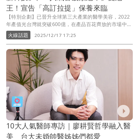
王！宣告「高訂拉提」保養來臨
【特別企劃】已晉升全球第三大產業的醫學美容，2022
年產值光台灣就突破600億，在產品百花齊放的市場中，
消費者口碑成為選購的重要指標；今年《壹蘋》首度舉
火線話題
2025/12/17 17:25
辦《蘋果愛美獎》，藉由消費者及專家評選出最受歡迎
的診所、醫師及項目；音波始祖全新第二代「美國音波
極透+」榮登蘋果愛美獎雙冠王，拿下「年度創新科技」
及「人氣音波類」冠軍，堪稱大贏家！
10大人氣醫師專訪｜廖耕賢哲學融入醫
美 台大未婚帥醫姊姊們都愛