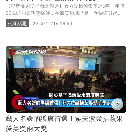
【記者張家玲／台北報導】效力愛爾麗集團近5年、年僅
30出頭的廖耕賢醫師，在醫美領域已是一顆快速升起的
新星。今年他在首屆「蘋果愛美獎」中，以最高票入選
火線話題
2025/12/16 13:54
「十大人氣醫師」。得知消息時，他坦言受寵若驚，
「很感謝各個院所，還有支持我的姊姊們」。在專業、
溫和的形象背後，他其實是一位持續追尋內在平靜的深
度思考者，更將哲學融入了醫美中。
藝人名媛的護膚首選！索夫波囊括蘋果
愛美獎兩大獎