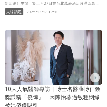
新聞網》主辦，於上月27日在台北萬豪酒店圓滿落幕。
這場年度醫美最高榮譽評選盛事，結合媒體、公信力與
火線話題
2025/12/18 17:10
大眾參與，不僅有超過137萬人次投票，並依據完整的醫
美產業鏈，頒發7大類獎項，醫美界重量級菁英共襄盛
舉，5大巨星參與頒獎典禮，活動熱度延續至今，《壹
蘋》製作的精彩回顧影片，在「北北高」1600吋巨型立
體有聲頻電視牆同步播放，捷運台北車站更是三鐵共構
的重要交通樞紐，在每日28萬人次載運量下，一同見證2
層樓高的全球首場醫美大獎精華片段，期待蘋果愛美獎
2026再見！
10大人氣醫師專訪｜博士名醫薛博仁獲
獎謙稱「僥倖」 因陳怡蓉過敏種姻緣
被她傻傻吸引