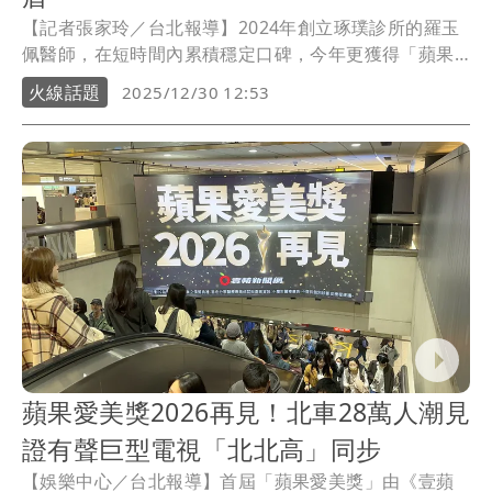
【記者張家玲／台北報導】2024年創立琢璞診所的羅玉
佩醫師，在短時間內累積穩定口碑，今年更獲得「蘋果
愛美獎」人氣醫師肯定，對於這份「來得很快」的榮
火線話題
2025/12/30 12:53
耀，她坦言心情複雜卻感動，「因為其實我們也才剛創
業不久，有點受寵若驚的感覺，然後也很感動，覺得我
們這一路這樣走來，努力大家有看到」。這份肯定，不
只是對醫術的回饋，更像是一段被理解、被信任的過
程。而談起即將迎來的40歲，她開玩笑說：「對我而言
40 is the new 20，所以我現在自詡是20歲。」
蘋果愛美獎2026再見！北車28萬人潮見
證有聲巨型電視「北北高」同步
【娛樂中心／台北報導】首屆「蘋果愛美獎」由《壹蘋