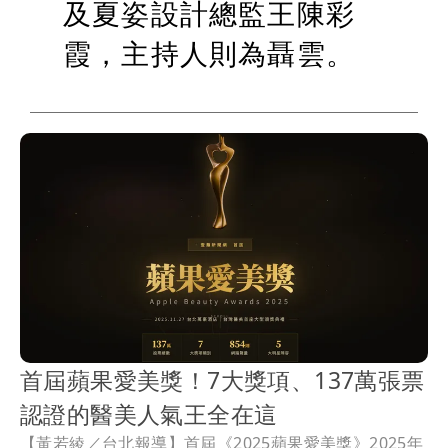
及夏姿設計總監王陳彩
霞，主持人則為聶雲。
首屆蘋果愛美獎！7大獎項、137萬張票
認證的醫美人氣王全在這
【黃若綾／台北報導】首屆《2025蘋果愛美獎》2025年