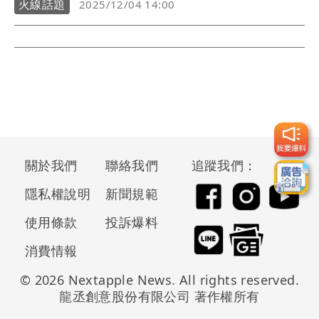
火線話題
2025/12/04 14:00
典禮的5大星光──鴻海集團創辦人郭台銘夫人曾馨瑩、
女星林心如、關穎、徐若瑄、男星王陽明，Facebook與
IG的粉絲人數破千萬，根據Opview聲量資料統計，蘋果
愛美獎在7日內累積854則相關聲量，其中社群平台佔
60.5％，醫美界首場盛典獲得極大迴響。
關於我們
聯絡我們
追蹤我們：
隱私權說明
新聞規範
使用條款
投訴爆料
消費情報
© 2026 Nextapple News. All rights reserved.
龍丞創意股份有限公司 著作權所有