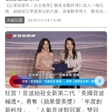
【記者張家玲／台北報導】醫美名醫薛博仁給人一種沉
穩、細緻卻又帶著專注的力量。身兼醫學博士、醫美與
健康事業管理者、企業創辦人，同時也是女星陳怡蓉的
火線話題
2025/12/18 13:48
丈夫，多重角色在他身上並行不悖，而今年他再添上一
筆亮眼榮耀，成為首屆「蘋果愛美獎」十大人氣醫師，
他創立的聖緹雅醫療集團也拿下年度診所銅獎。讓他忍
不住開好友楊謹華玩笑，「我們首次入圍就得獎」，直
呼「皇天不負苦心人」。
狂賀！音波始祖全新第二代「美國音波
極透+」勇奪《蘋果愛美獎》「年度創
新科技」、「人氣音波類冠軍」雙冠