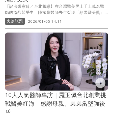
【記者張家玲／台北報導】在台灣醫美界上千上萬名醫
師的激烈競爭中，陳振豐醫師去年榮獲「蘋果愛美獎」
十大人氣醫師肯定。談及獲獎心情，他語氣中帶著謙遜
火線話題
2026/01/05 14:11
與喜悅：「在台灣我覺得有非常非常多的醫美醫師，能
夠脫穎而出還蠻驚訝也蠻開心的。」 親和力十足的他透
露，自己也承包了太太的「臉部美學」，幽默表示幫家
人治療不會被客訴，且他出錢又出力，自然少了壓力與
抱怨。
10大人氣醫師專訪｜羅玉佩台北創業挑
戰醫美紅海 感謝母親、弟弟當堅強後
盾