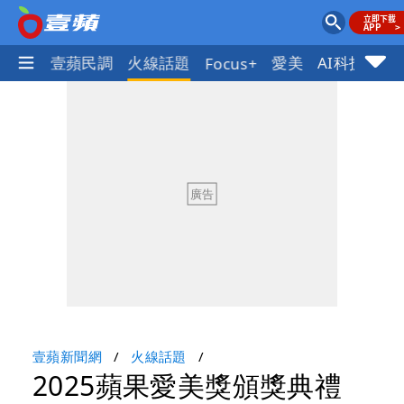
體育
壹蘋民調
火線話題
愛美
AI科技
地
Focus+
壹蘋新聞網
火線話題
2025蘋果愛美獎頒獎典禮