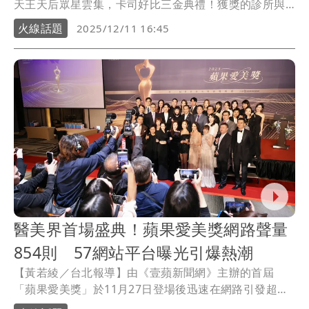
天王天后眾星雲集，卡司好比三金典禮！獲獎的診所與
醫師，更成為求美者高度詢問目標，本次拿下「最佳潛
火線話題
2025/12/11 16:45
力診所獎」的彤顏診所，深耕新北與大桃園地區，彤顏
診所吳柏毅院長親自出席領獎，大方分享診所受到肯定
的原因。
醫美界首場盛典！蘋果愛美獎網路聲量
854則 57網站平台曝光引爆熱潮
【黃若綾／台北報導】由《壹蘋新聞網》主辦的首屆
「蘋果愛美獎」於11月27日登場後迅速在網路引發超高
討論度，除了26家國內外主流媒體報導，當天出席頒獎