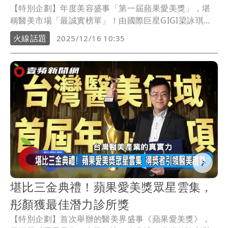
【特別企劃】年度美容盛事「第一屆蘋果愛美獎」，堪
稱醫美市場「最誠實榜單」！由國際巨星GIGI梁詠琪代
言的抗老秘密武器Sofwave索夫波®，同時兼具電音波
火線話題
2025/12/16 10:35
雙項優勢，開心拿下「名媛愛用緊膚獎」，還加碼奪下
「極限能量波類人氣獎」；同樣拿下「10大人氣醫師
獎」的愛爾麗診所廖耕賢，也肯定索夫波超越傳統電波
與音波無法到達的極限。
堪比三金典禮！蘋果愛美獎眾星雲集，
彤顏獲最佳潛力診所獎
【特別企劃】首次舉辦的醫美界盛事《蘋果愛美獎》，