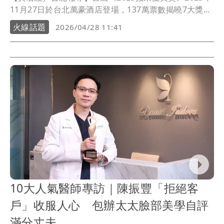
11月27日於台北萬豪酒店登場，137萬票數揭曉7大獎
項，林心如、徐若瑄等五位明星親臨頒獎，星光熠熠締
火線話題
2026/04/28 11:41
造台灣醫美年度盛事，《壹蘋》獨家整理盛典回顧。
10大人氣醫師專訪｜陳振豐「拒絕客
戶」收服人心 包辦太太臉部美學自評
滿分丈夫