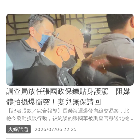
交易且為共犯，檢調昨(6)日發動搜索張國華、張國政等9
人，晚間移送北檢複訊，檢察官訊後依涉犯違反《證交
法》內線交易罪嫌，諭令張國政1000萬元交保，限制出
境出海及住居，張國華仍在漏夜偵訊中。
調查局放任張國政保鑣貼身護駕 阻媒
體拍攝爆衝突！妻兒無保請回
【記者張欽／綜合報導】長榮海運爆發內線交易案，北
檢今發動搜談行動，被約談的張國華被調查官移送北檢
時，記者問「董啊！有內線交易嗎」他回說，「沒啦!哪
火線話題
2026/07/06 22:25
有？」從容進入法警室，他的胞弟張國政則由4名形壯碩