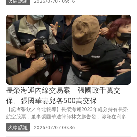
火線話題
2026/07/07 09:16
《證券交易法》內線交易罪方向偵辦。台北地檢署6日指
揮調查局發動搜索，並約談張國華等9人到案，今天（7
日）凌晨諭令張國華以1.2億元天價交保。受消息影響，
長榮海運股價開盤後一度重挫逾4%，換算市值一度蒸發
184億元。
長榮海運內線交易案 張國政千萬交
保、張國華妻兒各500萬交保
【記者張欽／台北報導】長榮海運2023年處分持有長榮
航空股票，董事張國華遭律師林文鵬告發，涉嫌在利多
消息公告前，買進三弟張國政等人拋出的海運股，擬制
火線話題
2026/07/07 00:36
性獲利約21億元，檢調懷疑張國政與大哥張國華涉內線