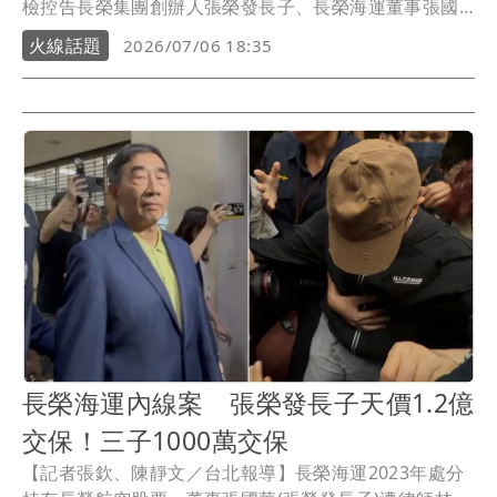
檢控告長榮集團創辦人張榮發長子、長榮海運董事張國
華，三子張國政及董事柯麗卿涉嫌內線交易，不法獲利
火線話題
2026/07/06 18:35
達新台幣21億元，創下史上最高金額。林文鵬當時強
調，張國華等人涉及內線交易股數、金額龐大，恐有共
犯或其他交易帳戶，盼北檢盡快搜索、查扣相關證物並
從嚴偵辦，果然，北檢今指揮調查局台北市調處兵分10
路搜索張國華等9人住處及長榮海運、巴拿馬長榮國際、
長榮國際等處，約談張國華等9人到案，晚間將陸續移送
北檢複訊，張國政妻子曾瓊慧、兒子張聖翊遭移送，長
榮海運總經理吳光輝及另名同遭搜索的葉政維皆列證
人。
長榮海運內線案 張榮發長子天價1.2億
交保！三子1000萬交保
【記者張欽、陳靜文／台北報導】長榮海運2023年處分