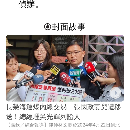
偵辦。
封面故事
長榮海運爆內線交易 張國政妻兒遭移
送！總經理吳光輝列證人
【張欽／綜合報導】律師林文鵬於2024年4月22日到北