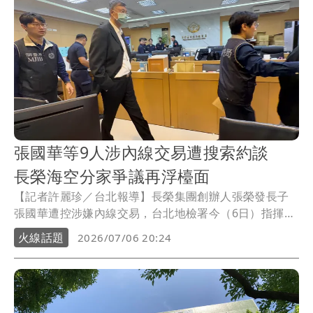
張國華等9人涉內線交易遭搜索約談
長榮海空分家爭議再浮檯面
【記者許麗珍／台北報導】長榮集團創辦人張榮發長子
張國華遭控涉嫌內線交易，台北地檢署今（6日）指揮調
查局發動搜索，搜索張國華、張國政、長榮海運董事柯
火線話題
2026/07/06 20:24
麗卿等人住居所及長榮相關公司共10處，並通知張國華
等9人到案說明。這起案件源自長榮海運2023年處分長榮
航空股票，由於提告人林文鵬被視為張國煒常用律師，
也讓長榮集團多年來家族經營權及「海空分家」爭議再