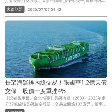
持有長榮航空股票，董事張國華(張榮發長子)遭律師林文
鵬告發，涉嫌在利多消息公告前，買進三弟張國政等人
火線話題
2026/07/07 09:42
拋出的海運股，擬制性獲利約21億元，檢調懷疑張國政
與大哥張國華涉內線交易且為共犯，檢調昨(6)日發動搜
索張國華、張國政等9人，晚間移送北檢複訊，檢察官訊
後依涉犯違反《證交法》內線交易罪嫌，諭令張國政
1000萬元交保，限制出境出海及住居；張國華訊後則以
1.2億元天價交保，限制出境、出海及住居，以及科技監
控。
長榮海運爆內線交易！張國華1.2億天價
交保 股價一度重挫4%
【記者呂承哲／台北報導】長榮海運（2603）2023年處
分37萬餘張長榮航空股票，交易金額逾133億元，董事張
國華及大股東張國政兄弟涉嫌內線交易，檢調朝違反