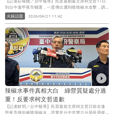
【記者莊曜聰／台中報導】民眾黨創黨主席柯文哲17日
到台中逢甲夜市輔選，一度傳出遭到噴辣椒水攻擊，調
查結果出爐竟是分局長周俊銘「測試」辣椒水時誤噴闖
火線話題
2026/04/21 11:42
禍，周員被記過拔官依法送辦，中檢已列「選偵」字案
偵辦中；民眾黨市議員參選人劉岑妤在事發隔日報案，
稱並非突發事件，而是高達3波、針對性極強的連續惡意
攻擊，造成20多人慘遭波及，但真相大白後，她今天完
成撤告筆錄，解釋此舉是「對事不對人」。
辣椒水事件真相大白 綠營質疑處分過
重！反要求柯文哲道歉
【記者鮮明／台中報導】民眾黨前主席柯文哲日前在逢
甲夜市掃街被噴辣椒水，證實是台中市警六分局長周俊