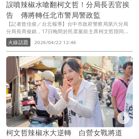
誤噴辣椒水嗆翻柯文哲！分局長丟官挨
告 傳將轉任北市警局警政監
【記者曾佳俊／台北報導】台中市政府警察局第六分局
分局長周俊銘，17日晚間於民眾黨前主席柯文哲陪同該
黨議員參選人掃街期間，因辣椒水誤噴引發現場混亂，
火線話題
2026/04/22 12:46
不僅造成多名民眾不適，事件經調查後，周員已遭記過2
次並拔除主管職務，另依傷害罪函送法辦；而其最新動
向也傳出，周將北上轉任台北市政府警察局「警政監」
職務。
柯文哲辣椒水大逆轉 白營女戰將道