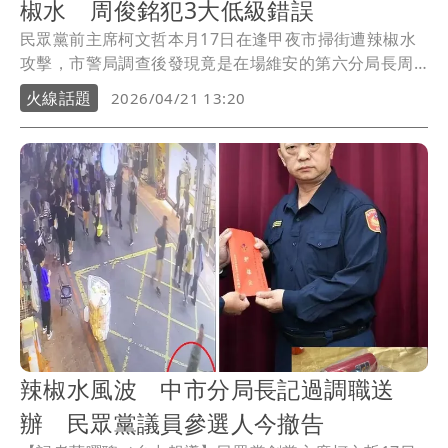
椒水 周俊銘犯3大低級錯誤
民眾黨前主席柯文哲本月17日在逢甲夜市掃街遭辣椒水
攻擊，市警局調查後發現竟是在場維安的第六分局長周
俊銘幹的。姑且不論是否真是「誤噴」，但周俊銘身為
火線話題
2026/04/21 13:20
高階警官卻犯下三大錯誤，不但缺乏政治敏感度，也低
估自己人的辦案能力，第一時間悶不吭聲，直到得知自
己被監視器拍到，案發24小時後才急忙向長官「自
首」，最終遭到記過調職，未來想東山再起不易，令同
僚唏噓不已。
辣椒水風波 中市分局長記過調職送
辦 民眾黨議員參選人今撤告