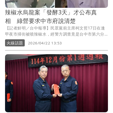
辣椒水烏龍案「發酵3天」才公布真
相 綠營要求中市府說清楚
【記者鮮明／台中報導】民眾黨前主席柯文哲17日在逢
甲夜市掃街被噴辣椒水，經警方調查竟是台中市第六分
局長周俊銘「誤噴」。民進黨台中市議會黨團今（22）
火線話題
2026/04/22 13:53
日召開記者會，表示市警局早在18日下午就已掌握關鍵
證據，卻讓這起烏龍案錯假訊息發酵近3天演變成政治風
暴，直到20日下午才公布，「市府到底在掩飾什麼？」