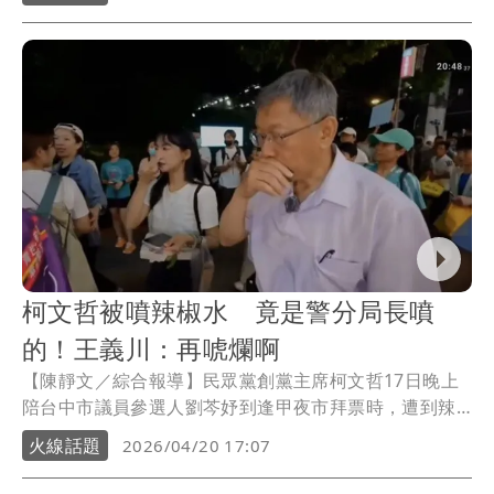
「誤噴」。柯文哲20日對此表示，相信分局長不會蓄意
噴灑辣椒水，但若能在第一時間即刻說明，可減少許多
警察同仁的查案成本，也減少懷疑與對立。
柯文哲被噴辣椒水 竟是警分局長噴
的！王義川：再唬爛啊
【陳靜文／綜合報導】民眾黨創黨主席柯文哲17日晚上
陪台中市議員參選人劉芩妤到逢甲夜市拜票時，遭到辣
椒水攻擊，劉芩妤隔天報案，並強調此非單一意外，而
火線話題
2026/04/20 17:07
是3波的辣椒水伏擊。今天案情出現大轉折，台中市警局
調查發現是六分局長周俊銘試噴辣椒水釀禍，已記過調