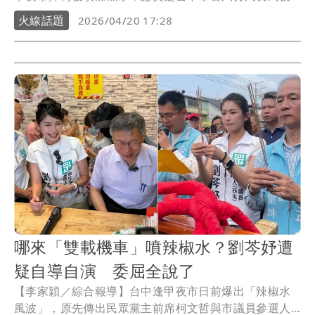
銘「誤噴」，市警局將周函送法辦，並記過兩次、調任
火線話題
2026/04/20 17:28
非主管職。民進黨台中市議員黨團今（20日）表示，民
眾黨事後暗指現場有「青鳥鬧場」，如今真相大白，柯
文哲及民眾黨應向社會道歉；另也質疑中市府對周俊 銘
的處分不符比例原因。
哪來「雙載機車」噴辣椒水？劉芩妤遭
疑自導自演 委屈全說了
【李家穎／綜合報導】台中逢甲夜市日前爆出「辣椒水
風波」，原先傳出民眾黨主前席柯文哲與市議員參選人