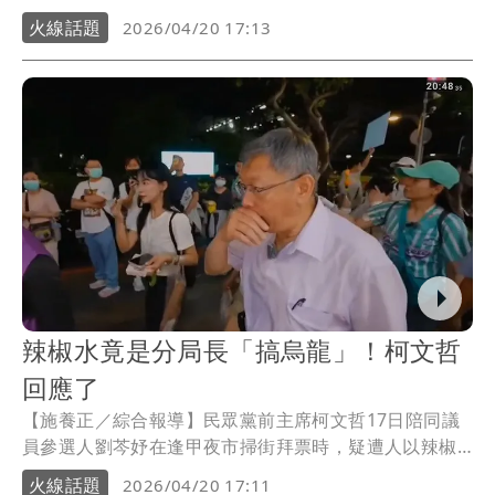
劉芩妤遭到不明人士攻擊，後續警方調查卻大逆轉，證
火線話題
2026/04/20 17:13
實為警分局長現場測試辣椒水誤噴。身為當事人的劉芩
妤也首度發聲，強調自己確實是受害者，並痛批網路
「自導自演」指控讓她身心俱疲。
辣椒水竟是分局長「搞烏龍」！柯文哲
回應了
【施養正／綜合報導】民眾黨前主席柯文哲17日陪同議
員參選人劉芩妤在逢甲夜市掃街拜票時，疑遭人以辣椒
水攻擊。經警方調查發現為台中市第六分局局長周俊銘
火線話題
2026/04/20 17:11