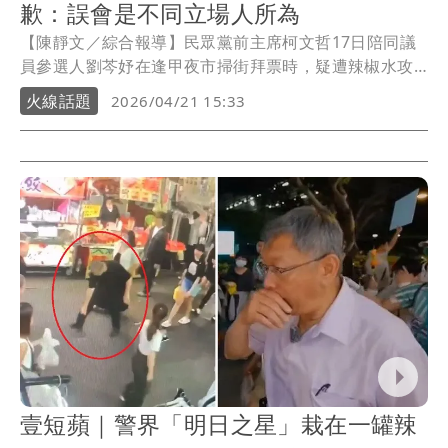
歉：誤會是不同立場人所為
【陳靜文／綜合報導】民眾黨前主席柯文哲17日陪同議
員參選人劉芩妤在逢甲夜市掃街拜票時，疑遭辣椒水攻
擊。經警方調查發現是台中市第六分局局長周俊銘「誤
火線話題
2026/04/21 15:33
噴」。民眾黨嘉義市東區議員參選人林昱孜曾發文痛斥
「立場不同互相尊重，嚴重譴責暴力行為」，在真相大
白後，發文道歉了。
壹短蘋｜警界「明日之星」栽在一罐辣