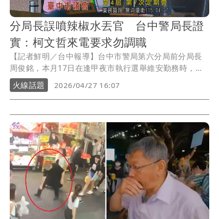
分局長誤噴辣椒水丟官 台中警局長證
實：柯文哲來電要求勿調職
【記者鮮明／台中報導】台中市警局第六分局前分局長
周俊銘，本月17日在逢甲夜市執行選舉維安勤務時，因
誤噴辣椒水造成民眾黨前主席柯文哲等人不適，因周俊
火線話題
2026/04/27 16:07
銘第一時間選擇隱瞞，遭到記過調職。台中市警局長吳
敬田今（27日）在議會證實，事後後柯文哲曾透過秘書4
度來電，要求不要將周俊銘調職。