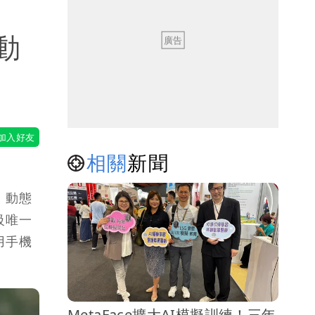
動
相關
新聞
、動態
級唯一
用手機
MetaFace擴大AI模擬訓練！三年