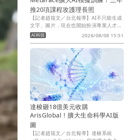
推20項課程攻護理長照
【記者趙筱文／台北報導】AI不只能生成
文字、圖片，現在也開始扮演專業人才的
「陪練員」。由藝人林煒創辦的超級臉股
AI科技
2026/08/08 15:51
份有限公司（MetaFace），將AI導入護
理、長照等專業訓練場景，旗下「Sim
Check（預演）」結合AI動作判讀、語音
辨識及即時評估，讓使用者在真正進入第
一線前反覆練習；未來三年更規劃推出20
項專業課程，進一步跨足急救與防災領
域。
達梭砸18億美元收購
ArisGlobal！擴大生命科學AI版
圖
【記者趙筱文／台北報導】達梭系統