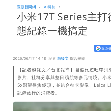
影片｜颱風接近硬闖海邊觀浪「4口家-
壹蘋新聞網
AI科技
小米17T Serie
買BNT遭詐10億元 王尚智疑「慈濟
「我是台灣人」胸章竟是中國製 Che
態紀錄一機搞定
設為偏
2026/06/17 14:18
記者
趙筱文
綜合報導
【記者趙筱文／台北報導】暑假旅遊旺季到
影片、社群分享與整日續航等多元情境。小米在台推
5x潛望長焦鏡頭，並結合徠卡影像、Leica 
記錄旅行的消費者。