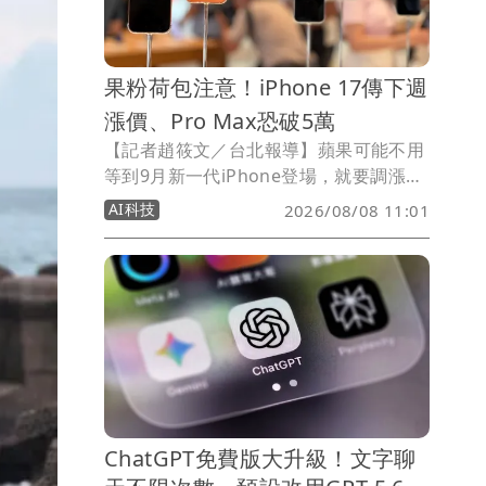
票，價值約10萬元。
果粉荷包注意！iPhone 17傳下週
漲價、Pro Max恐破5萬
【記者趙筱文／台北報導】蘋果可能不用
等到9月新一代iPhone登場，就要調漲
iPhone 17系列售價！最新爆料指出，蘋
AI科技
2026/08/08 11:01
果最快可能在8月10日調整iPhone 17價
格，不過目前尚未有官方消息，實際漲價
機型、幅度與適用市場也都還不明朗。
ChatGPT免費版大升級！文字聊