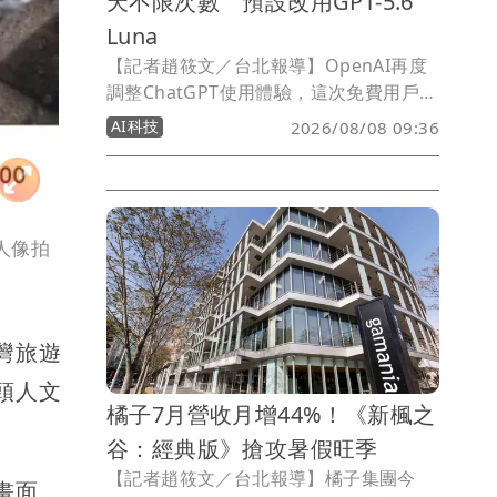
天不限次數 預設改用GPT-5.6
Luna
【記者趙筱文／台北報導】OpenAI再度
調整ChatGPT使用體驗，這次免費用戶也
迎來相當有感的升級。OpenAI宣布，
AI科技
2026/08/08 09:36
ChatGPT免費版以及入門付費方案Go將
開放「不限次數文字聊天」，不再因達到
使用上限而自動切換至能力較低的模型；
同時，免費版與Go方案的預設模型也將
讓人像拍
從GPT-5.5 Instant升級為GPT-5.6
Luna。
灣旅遊
街頭人文
橘子7月營收月增44%！《新楓之
谷：經典版》搶攻暑假旺季
【記者趙筱文／台北報導】橘子集團今
態畫面。