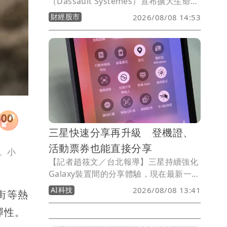
（Dassault Systèmes）宣布擴大生命科
學與AI版圖，已簽署最終協議，計畫以約
財經股市
2026/08/08 14:53
18億美元（約台幣540億元）現金收購AI
原生企業級法規遵循平台業者
ArisGlobal，並視未來多年AI相關營收目
標達成情況，額外支付最高2億美元對
價，意味整體交易規模最高可達20億美
元。
三星快速分享再升級 登機證、
活動票券也能直接分享
性。小
【記者趙筱文／台北報導】三星持續強化
Galaxy裝置間的分享體驗，現在最新一波
Quick Share更新還加入Samsung
AI科技
2026/08/08 13:41
街等熱
Wallet支援，也就是說未來用戶除了照
片、影片與文件外，就連活動票券、登機
彈性。
證也能直接透過Quick Share傳送給其他