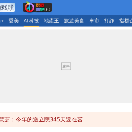
愛美
AI科技
地產王
旅遊美食
車市
打詐
指標
s+
決策高層牽涉其中」才不提告
ap：愛台灣只是發財的口號
今晚至明下午受影響
慧芝：今年的送立院345天還在審