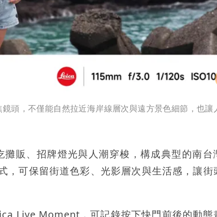
5x潛望長焦鏡頭，不僅能自然拉近海岸線層次與遠方景色細節，也
吃攤販、招牌燈光與人潮穿梭，構成典型的南台
徠卡拍攝模式，可保留街道色彩、光影層次與生活感，讓
載Leica Live Moment，可記錄按下快門前後的動