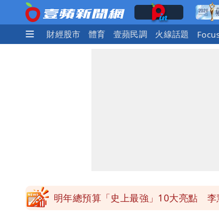
社會
國際
財經股市
體育
壹蘋民調
火線話題
Focu
買BNT遭詐10億元 王尚智疑「慈濟
「我是台灣人」胸章竟是中國製 Che
白海豚降雨注意！10縣市豪雨特報 
白海豚逼近！淡江大橋21時封閉機車道
明年總預算「史上最強」10大亮點 李