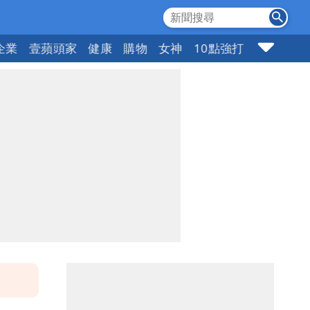
企業
壹蘋頭家
健康
購物
女神
10點強打