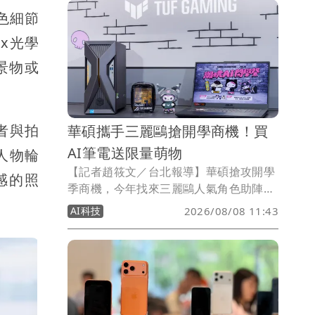
人，出遊分票、分享票券變得更方便。
景色細節
x光學
方景物或
者與拍
華碩攜手三麗鷗搶開學商機！買
AI筆電送限量萌物
人物輪
【記者趙筱文／台北報導】華碩搶攻開學
感的照
季商機，今年找來三麗鷗人氣角色助陣，
首度攜手Hello Kitty、布丁狗與酷洛米推
AI科技
2026/08/08 11:43
出「潮玩AI開學祭」，三大角色不僅換上
限定潮流造型，還抱著迷你ASUS、TUF
Gaming筆電登場。即日起至9月30日購
買指定產品並完成登錄，可獲得限量聯名
絨毛玩偶吊飾，另有機會抽中長榮航空
Hello Kitty彩繪機台北－巴黎雙人來回機