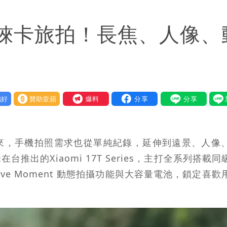
1」 9歲兒捲入海裡消失了
s主打徠卡旅拍！長焦、人像、
決策高層牽涉其中」才不提告
ap：愛台灣只是發財的口號
好
贊助壹蘋
我要爆料
來，手機拍照需求也從單純紀錄，延伸到遠景、人像
出的Xiaomi 17T Series，主打全系列搭載同
Live Moment 動態拍攝功能與大容量電池，鎖定喜歡