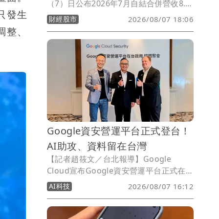
（7）日公布2026年7月自結合併營收8.5
只發生
億元，月增44%、年減10%；累計今年前
財經股市
2026/08/07 18:06
7月合併營收52.7億元，較去年同期減少
彩調整、
8%。橘子表示，7月受惠暑期遊戲旺季，
多款主力遊戲陸續推出大型改版及周年活
動，帶動單月營收較6月明顯回升；不
過，由於主力端遊《新楓之谷：經典版》
於7月底才正式推出，使今年與去年暑期
改版時程產生基期差異，單月營收仍呈年
減。
Google資安營運平台正式登台！
AI助攻、資料留在台灣
【記者趙筱文／台北報導】Google
Cloud宣布Google資安營運平台正式在
Google Cloud台灣雲端區域啟用，主打
AI科技
2026/08/07 16:12
安全日誌與分析資料可在台灣本地儲存及
處理，協助企業因應資料落地、法規遵循
與數位主權需求，同時導入Gemini與全