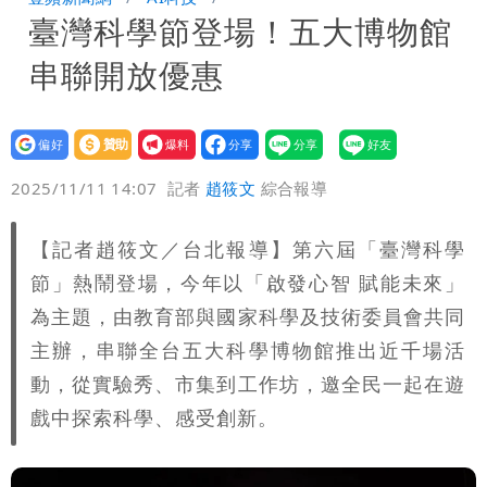
臺灣科學節登場！五大博物館
號」藏玄機
國家隊戰績！投資報酬率飆81％ 台積
串聯開放優惠
電一檔狂賺76億
賴清德「總統級嘲諷」嗆爆盧秀燕！8年
總帳一次掀翻
70歲姜厚任攜小2輪女友現身！交往原因
設為
贊助
我要
偏好
壹蘋
爆料
2025/11/11 14:07
記者
趙筱文
綜合報導
超Man
駐英台北代表處徵助理 薪資99K！工作
內容讓人看傻
白海豚明恐海警！全台大雨3天「這區下
【記者趙筱文／台北報導】第六屆「臺灣科學
節」熱鬧登場，今年以「啟發心智 賦能未來」
到紫爆」
苦茶癌油｜威加2老闆交保！採購、中間
為主題，由教育部與國家科學及技術委員會共同
主辦，串聯全台五大科學博物館推出近千場活
商羈押禁見
動，從實驗秀、市集到工作坊，邀全民一起在遊
戲中探索科學、感受創新。