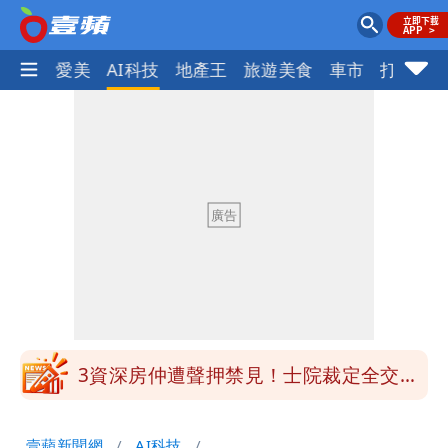
愛美
AI科技
地產王
旅遊美食
車市
打詐
ocus+
白海豚明恐海警！全台大雨3天「這區下
到紫爆」
苦茶癌油｜威加2老闆交保！採購、中間
商羈押禁見
廉航新規「頭頂置物櫃收費」 網崩潰：
上廁所多少？
白海豚路徑變了！專家：離台又更近 暴
風圈逼近岸處
3資深房仲遭聲押禁見！士院裁定全交保
＋限居
UNIQLO涼感衣不涼？店員揭「洗標編
壹蘋新聞網
AI科技