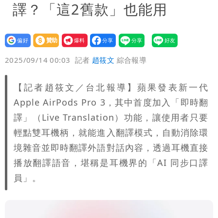
譯？「這2舊款」也能用
設為
贊助
我要
偏好
壹蘋
爆料
2025/09/14 00:03
記者
趙筱文
綜合報導
【記者趙筱文／台北報導】蘋果發表新一代
Apple AirPods Pro 3，其中首度加入「即時翻
譯」（Live Translation）功能，讓使用者只要
輕點雙耳機柄，就能進入翻譯模式，自動消除環
境雜音並即時翻譯外語對話內容，透過耳機直接
播放翻譯語音，堪稱是耳機界的「AI 同步口譯
員」。