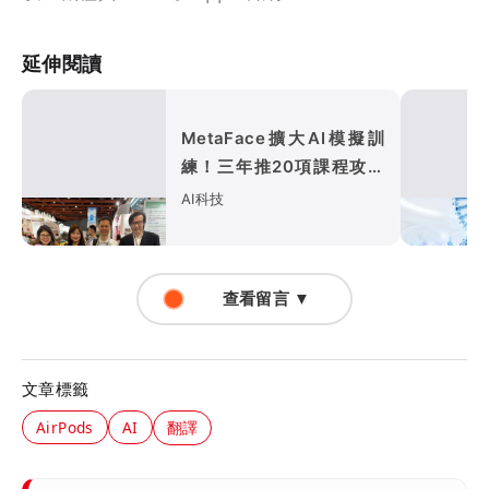
延伸閱讀
MetaFace擴大AI模擬訓
練！三年推20項課程攻護
理長照
AI科技
查看留言 ▼
文章標籤
AirPods
AI
翻譯