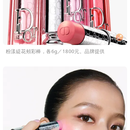
粉漾緹花頰彩棒，各6g／1800元。品牌提供