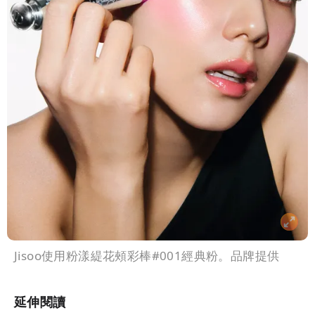
Jisoo使用粉漾緹花頰彩棒#001經典粉。品牌提供
延伸閱讀