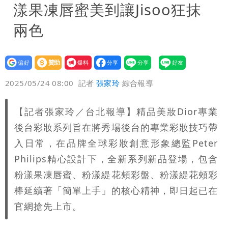
漾果凍唇蜜美到讓Jisoo狂抹
兩色
設為
贊助
我要
偏好
壹蘋
爆料
2025/05/24 08:00
記者
張家玲
綜合報導
【記者張家玲／台北報導】精品美妝Dior專業
後台彩妝系列旨在將秀場後台的專業彩妝技巧帶
入日常，在品牌全球彩妝創意形象總監Peter
Philips精心設計下，全新系列新品登場，包含
粉漾果凍唇蜜、粉漾緹花頰彩盤、粉漾緹花頰彩
棒延續著「簡單上手」的核心精神，即日起已在
官網搶先上市。