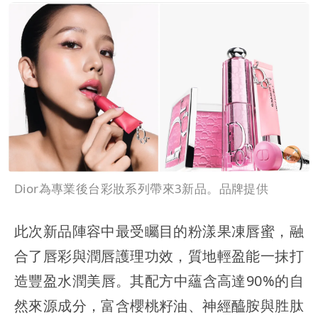
Dior為專業後台彩妝系列帶來3新品。品牌提供
此次新品陣容中最受矚目的粉漾果凍唇蜜，融
合了唇彩與潤唇護理功效，質地輕盈能一抹打
造豐盈水潤美唇。其配方中蘊含高達90%的自
然來源成分，富含櫻桃籽油、神經醯胺與胜肽