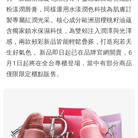
粉漾潤唇膏，同樣運用水漾潤色科技為肌膚訂
製專屬紅潤光采。核心成分歐洲甜櫻桃籽油蘊
含獨家鎖水保濕科技，為雙頰注入潤澤與光澤
感，兩款頰彩新品皆能輕鬆疊搽，打造宛若天
生好氣色 。新品即日起已在品牌官網開賣，6
月1日起將在全台專櫃登場，當中有部分商品
僅限限定櫃點販售。