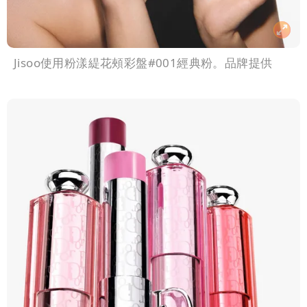
Jisoo使用粉漾緹花頰彩盤#001經典粉。品牌提供