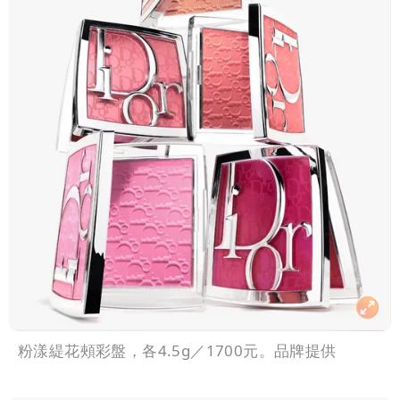
粉漾緹花頰彩盤，各4.5g／1700元。品牌提供