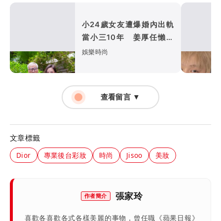
小24歲女友遭爆婚內出軌
當小三10年 姜厚任懶理
反嗆爆料者「頭腦有問題」
娛樂時尚
查看留言 ▼
文章標籤
Dior
專業後台彩妝
時尚
Jisoo
美妝
張家玲
作者簡介
喜歡各喜歡各式各樣美麗的事物，曾任職《蘋果日報》