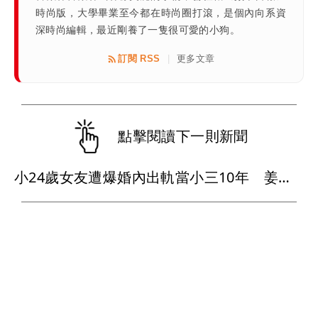
時尚版，大學畢業至今都在時尚圈打滾，是個內向系資
深時尚編輯，最近剛養了一隻很可愛的小狗。
訂閱 RSS
更多文章
|
點擊閱讀下一則新聞
小24歲女友遭爆婚內出軌當小三10年 姜厚任懶理反嗆爆料者「頭腦有問題」