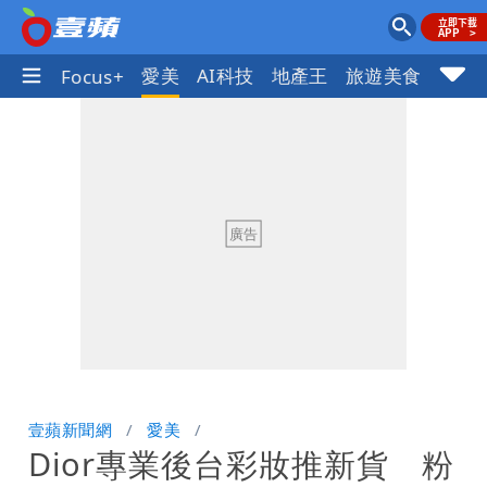
線話題
愛美
AI科技
地產王
旅遊美食
車市
Focus+
壹蘋新聞網
愛美
Dior專業後台彩妝推新貨 粉