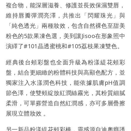
複合物，能深層滋養、修護並長效保濕雙唇，
維持唇瓣彈潤亮澤，共推出「閃耀珠光」與
「純色透光」兩種妝效，包含自然裸色至甜美
粉色的5款果凍色選，美到讓Jisoo在形象照中
演繹了#101晶透蜜桃和#105荔枝果凍雙色。
經典後台頰彩盤也全面升級為粉漾緹花頰彩
盤，結合更細緻的粉體科技與高顯色配方，並
獨家注入水漾潤色科技，能依據肌膚pH值調
節色澤，使雙頰綻放紅潤絲霧光，其粉質細膩
柔滑，可單搽營造自然紅潤感，亦可多層疊擦
展現立體妝效 。
另一新品粉漾緹花頰彩棒，靈感源自迪奧癮誘