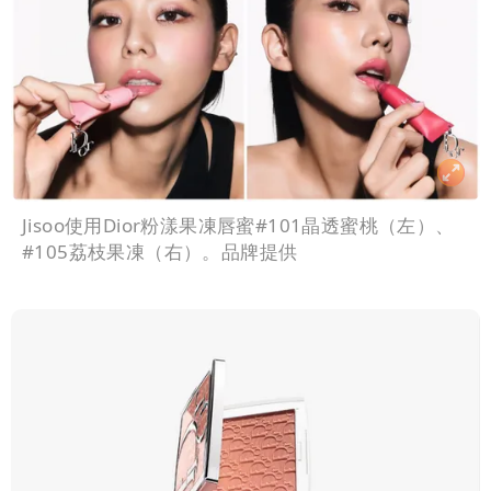
Jisoo使用Dior粉漾果凍唇蜜#101晶透蜜桃（左）、
#105荔枝果凍（右）。品牌提供