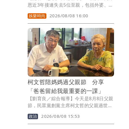
恩近3年接連失去5位至親，包括外婆、愛
貓「米粒」、父親，以及情同父親的外
2026/08/08 16:00
娛樂時尚
公，接連面對人生告別的她，今年父親節
格外難熬。她回憶去年父親節，還特別回
南投探望剛出院的外公，陪他吃飯聊天，
也打電話向爸爸說聲「父親節快樂」，沒
想到短短一年，爸爸和外公都已離開人
世，是第一個沒有父親和外公的父親節。
柯文哲陪媽媽過父親節 分享
「爸爸留給我最重要的一課」
【劉育良／綜合報導】今天是8月8日父親
節，民眾黨創黨主席柯文哲的父親過世
後，這是他第一次和母親一起過父親節，
2026/08/08 15:53
政治
他感嘆「真正重要的人，不一定永遠都
在」，父親不在之後，讓他更明白，「有