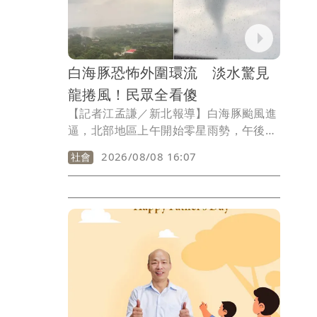
白海豚恐怖外圍環流 淡水驚見
龍捲風！民眾全看傻
【記者江孟謙／新北報導】白海豚颱風進
逼，北部地區上午開始零星雨勢，午後風
雨漸強，新北市淡水區中山北路三段與育
2026/08/08 16:07
社會
英路口，今天（8日）下午14時許驚現龍
捲風，罕見氣象引起許多民眾關注，而風
勢也導致電線垂落、路樹倒塌，暫無傳出
人員傷亡，警方獲報抵達時，區公所已完
成現場障礙排除及相關處理，道路恢復正
常通行。員警現場確認已無其他危害情
形，安全無虞後離開。