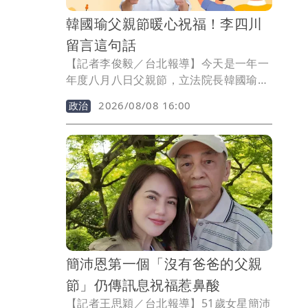
韓國瑜父親節暖心祝福！李四川
留言這句話
【記者李俊毅／台北報導】今天是一年一
年度八月八日父親節，立法院長韓國瑜在
社群平台發文，祝福「每一位爸爸身體健
2026/08/08 16:00
政治
康、平安幸福，父親節快樂」。國民黨新
北市長參選人李四川也現身留言祝福表
示，祝韓國瑜和全天下的爸爸們「父親節
快樂」。
簡沛恩第一個「沒有爸爸的父親
節」仍傳訊息祝福惹鼻酸
【記者王思穎／台北報導】51歲女星簡沛