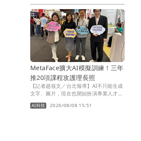
些事情真的不能等」。
MetaFace擴大AI模擬訓練！三年
推20項課程攻護理長照
【記者趙筱文／台北報導】AI不只能生成
文字、圖片，現在也開始扮演專業人才的
「陪練員」。由藝人林煒創辦的超級臉股
2026/08/08 15:51
AI科技
份有限公司（MetaFace），將AI導入護
理、長照等專業訓練場景，旗下「Sim
Check（預演）」結合AI動作判讀、語音
辨識及即時評估，讓使用者在真正進入第
一線前反覆練習；未來三年更規劃推出20