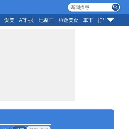
愛美
AI科技
地產王
旅遊美食
車市
打詐
指標企