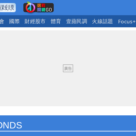
會
國際
財經股市
體育
壹蘋民調
火線話題
Focus+