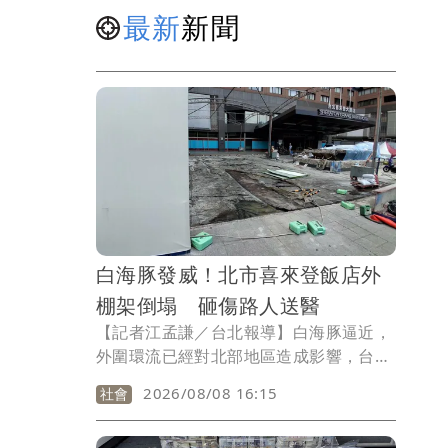
最新
新聞
白海豚發威！北市喜來登飯店外
棚架倒塌 砸傷路人送醫
【記者江孟謙／台北報導】白海豚逼近，
外圍環流已經對北部地區造成影響，台北
市陸續傳出鷹架、圍籬倒塌，今天（8
2026/08/08 16:15
社會
日）下午13時許，正在施工中的喜來登大
飯店外棚架圍籬，因強風倒塌，不慎砸中