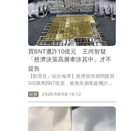
1名路過的女子，肩膀有受傷情況，緊急
送往台大醫院救治無生命危險。
買BNT遭詐10億元 王尚智疑
「慈濟決策高層牽涉其中」才不
提告
【劉育良／綜合報導】慈濟疫情期間購買
500萬劑BNT疫苗，被無良掮客趁機詐取
10.6億元「委任顧問費」，事件引發熱
2026/08/08 16:12
社會
議。資深媒體人王尚智質疑，慈濟不提
告，卻又希望判決後能拿回被詐款項，
「究竟是黑心律師隻手遮天，還是慈濟內
部也有人內神通外鬼？」