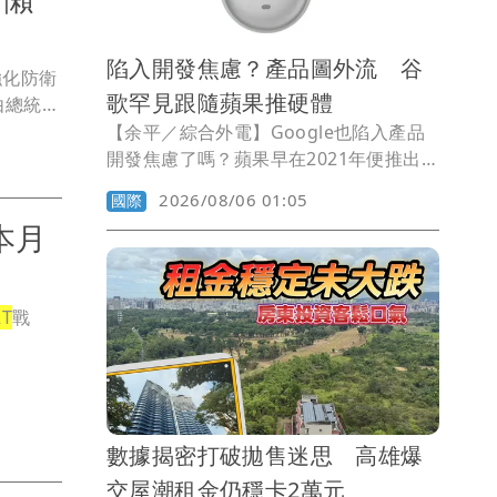
陷入開發焦慮？產品圖外流 谷
強化防衛
歌罕見跟隨蘋果推硬體
由總統賴
歷經半年
【余平／綜合外電】Google也陷入產品
本，並將
開發焦慮了嗎？蘋果早在2021年便推出
元，合計
AirTag，Google如今才傳出準備推出首
2026/08/06 01:05
國際
款智慧追蹤器「Pixel Tag」，不僅功能相
本月
似，連本體無法直接掛上鑰匙圈的設計也
如出一轍，罕見扮演跟隨蘋果的一方。
2T
戰
數據揭密打破拋售迷思 高雄爆
交屋潮租金仍穩卡2萬元