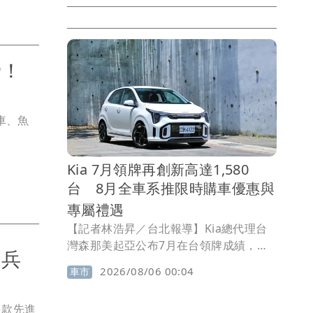
骨！
車、魚
Kia 7月領牌再創新高達1,580
台 8月全車系推限時購車優惠與
專屬禮遇
【記者林浩昇／台北報導】Kia總代理台
灣森那美起亞公布7月在台領牌成績，全
官兵
月共交出1,580台，繼6月突破1,500台後
2026/08/06 00:04
車市
再創單月新高，延續品牌近年持續成長的
銷售表現。為回饋市場支持，8月同步推
多款先進
出全車系限時購車優惠，依車型提供低月