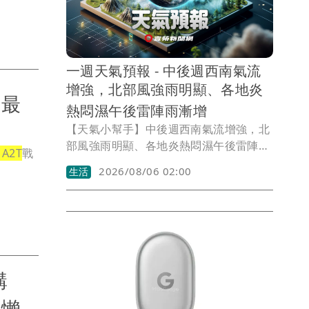
一週天氣預報 - 中後週西南氣流
增強，北部風強雨明顯、各地炎
 最
熱悶濕午後雷陣雨漸增
【天氣小幫手】中後週西南氣流增強，北
部風強雨明顯、各地炎熱悶濕午後雷陣雨
A2T
戰
漸增
2026/08/06 02:00
生活
軍購
（懶