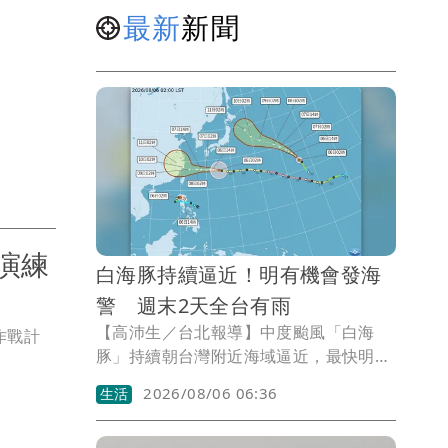
最新
新聞
演練
白海豚持續逼近！明有機會發海
警 週末2天全台有雨
【高沛生／台北報導】中度颱風「白海
作戰計
豚」持續朝台灣附近海域逼近，最快明天
（7日）下半天有機會發布海上颱風警
2026/08/06 06:36
生活
報。氣象署預報員王品翔接受《壹蘋新聞
網》採訪表示，週末（8、9日）將是白海