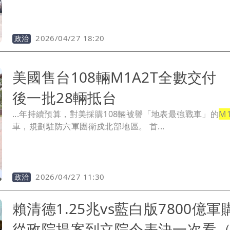
2026/04/27 18:20
政治
美國售台108輛M1A2T全數交付
後一批28輛抵台
...年持續預算，對美採購108輛被譽「地表最強戰車」的
M1
車，規劃駐防六軍團衛戍北部地區。 首...
2026/04/27 11:30
政治
賴清德1.25兆vs藍白版7800億
從政院提案到立院今表決一次看