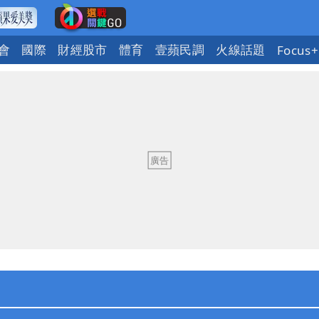
會
國際
財經股市
體育
壹蘋民調
火線話題
Focus+