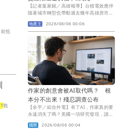
【記者葉家銘／高雄報導】台積電效應伴
抵台
隨著城市轉型也帶動過去幾年高雄房市買
氣，然而隨著央行信用管制導致交易動能
2026/08/06 00:06
地產王
出現大幅衰退，當房仲統計全台將面臨大
月前抵
交屋潮來臨，高雄租金效應能否支撐，就
數據而言房東可以鬆一口氣！《壹蘋新聞
網》統計2023-2026年高雄屋齡2年內新
成屋過戶、大樓出租戶數與租金發現，所
謂的龐大交屋潮與出租潮均呈現走揚，但
近3年租金行情維持在中位數2-2.1萬元盤
整，整體市場呈現相對樂觀態勢。
結訓
作家的創意會被AI取代嗎？ 根
本分不出來！殘忍調查公布
2T
戰
【余平／綜合外電】有了AI，作家真的要
永遠消失了嗎？美國一項研究發現，讀者
不僅無法分辨短篇故事出自人類或AI，甚
2026/08/06 00:04
國際
至給AI作品更高評價。