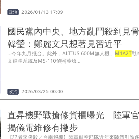
2026/01/13 17:09
政治
國民黨內中央、地方亂鬥殺到見
韓瑩：鄭麗文只想著見習近平
...今年九月抵台。此外，ALTIUS 600M無人機、
M1A2T
戰
叉飛彈系統及MS-110偵照莢艙...
2026/03/25 00:00
政治
直昇機野戰搶修貨櫃曝光 陸軍
揭儀電維修有撇步
【記者李俊毅／台南報導】陸軍航空部隊近年來陸續引進