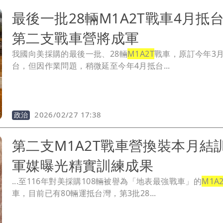
最後一批28輛M1A2T戰車4月
第二支戰車營將成軍
我國向美採購的最後一批、28輛
M1A2T
戰車，原訂今年3
台，但因作業問題，稍微延至今年4月抵台...
2026/02/27 17:38
政治
第二支M1A2T戰車營換裝本月
軍媒曝光精實訓練成果
...至116年對美採購108輛被譽為「地表最強戰車」的
M1A
車，目前已有80輛運抵台灣，第3批28...