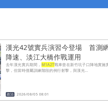
漢光42號實兵演習今登場 首測
降速、淡江大橋作戰運用
去年漢光實兵期間，
M1A2T
戰車曾在新竹坑子口陣地實施
擊，但當時僅屬訓練階段的例行射擊，與漢光...
2026/08/05 08:01
政治