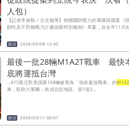
人包）
【記者李俊毅／台北報導】攸關國防戰力的軍購採購案《
韌性及不對稱戰力計畫採購特別條例》草案，自去年11月
清德宣布後、由行政院提出、上限1兆2500億元的草案，
多朝野攻防，在野黨確定不採納民進黨提出的1.25兆元版
2026/05/08 12:45
政治
共同提出新方案，規劃第一期3000億元、第二期4800億
7800億元，立法院最快今（8）日進行表決。
最後一批28輛M1A2T戰車 最快
底將運抵台灣
...415萬元對美採購108輛被譽為「地表最強戰車」的
M1A
車，駐防六軍團，衛戍北部地區。第1批3...
2026/03/11 00:01
政治