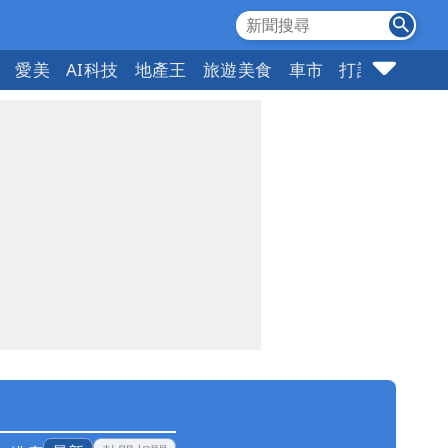
愛美
AI科技
地產王
旅遊美食
車市
打詐
指標企