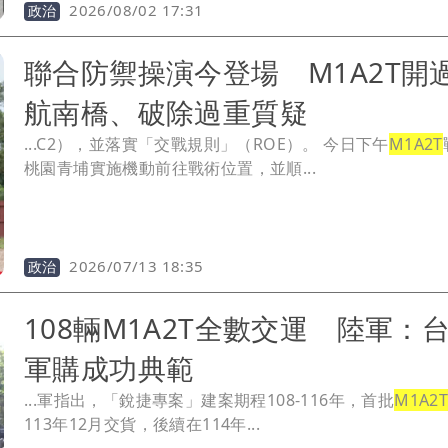
2026/08/02 17:31
政治
聯合防禦操演今登場 M1A2T開
航南橋、破除過重質疑
...C2），並落實「交戰規則」（ROE）。 今日下午
M1A2T
桃園青埔實施機動前往戰術位置，並順...
2026/07/13 18:35
政治
108輛M1A2T全數交運 陸軍：
軍購成功典範
...軍指出，「銳捷專案」建案期程108-116年，首批
M1A2
113年12月交貨，後續在114年...