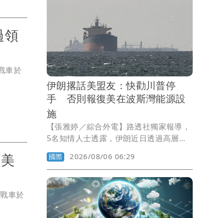
豚影響台灣最明顯的兩天，全台都有降雨
機會，提醒民眾留意最新颱風動態。
過領
戰車於
伊朗撂話美盟友：快勸川普停
手 否則報復美在波斯灣能源設
施
【張雅婷／綜合外電】路透社獨家報導，
5名知情人士透露，伊朗近日透過高層外
交管道警告波斯灣國家，若美國再次攻擊
台美
2026/08/06 06:29
國際
伊朗領土，德黑蘭將報復美國在波斯灣地
區的資產及能源設施，並要求華府區域盟
友運用對總統川普的影響力，勸阻美方升
T
戰車於
高軍事行動。